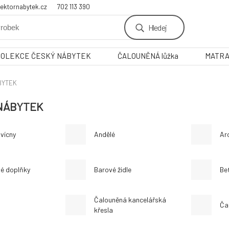
ektornabytek.cz
702 113 390
Hledej
KOLEKCE ČESKÝ NÁBYTEK
ČALOUNĚNÁ lůžka
MATR
BYTEK
NÁBYTEK
vícny
Andělé
Ar
é doplňky
Barové židle
Be
Čalouněná kancelářská
Ča
křesla