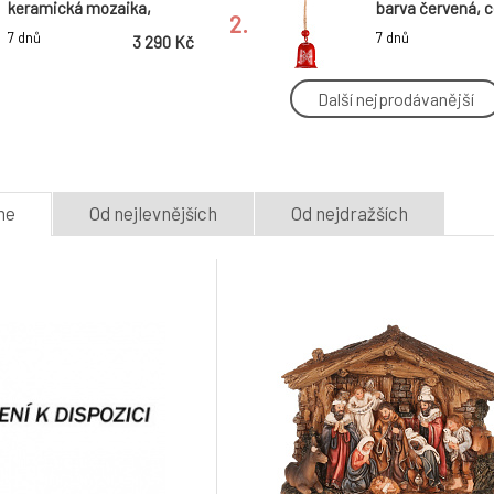
keramická mozaika,
barva červená, 
2.
US1600 SET
balení (4 ks)
7 dnů
7 dnů
3 290 Kč
Další nejprodávanější
Kulaté skleněné ozdoby -
Ozdoby skleněné 
pr. 2 cm, karamelovo-
cm, barva stříbr
5.
krémové, cena za balení
za balení (18 ks)
7 dnů
7 dnů
160 Kč
(48 ks)
me
Od nejlevnějších
Od nejdražších
Ozdoby skleněné - pr. 4
Kulaté sametov
cm, barva červená, cena
- pr. 5 cm, růžov
8.
za balení (18 ks)
balení (12 ks)
7 dnů
7 dnů
142 Kč