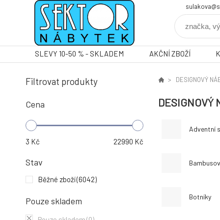
sulakova@s
SLEVY 10-50 % - SKLADEM
AKČNÍ ZBOŽÍ
Filtrovat produkty
DESIGNOVÝ NÁ
DESIGNOVÝ 
Cena
Adventní s
3
Kč
22990
Kč
Stav
Bambusov
Běžné zboží
(6042)
Botníky
Pouze skladem
Pouze skladem
(0)