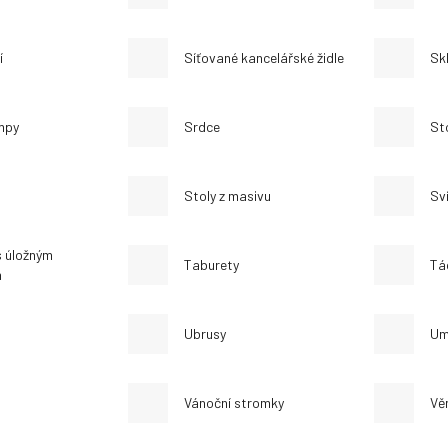
í
Síťované kancelářské židle
Sk
ampy
Srdce
St
Stoly z masivu
Sv
s úložným
Taburety
Tá
m
Ubrusy
Um
Vánoční stromky
Vě