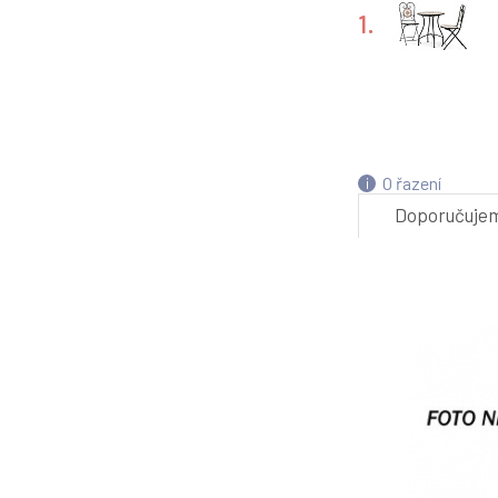
1.
4.
O řazení
Doporučuje
7.