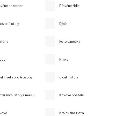
evěné dekorace
Dřevěné židle
hované stoly
Dýně
ntány
Fotorámečky
uby
Hrnky
elní sety pro 4 osoby
Jídelní stoly
nferenční stoly z masivu
Kovové postele
vové
Královská zlatá