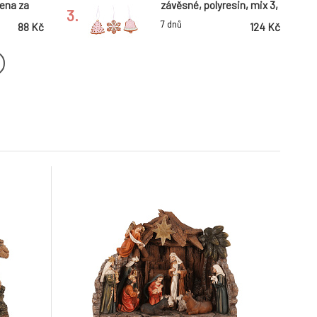
cena za
závěsné, polyresin, mix 3,
3.
cena za 1 ks
7 dnů
88 Kč
124 Kč
- pr. 4
Ozdoby skleněné - pr. 2
ná, cena
cm, barva zelená a
6.
stříbrná, cena za balení
7 dnů
178 Kč
160 Kč
(48 ks)
é ozdoby
Kulaté skleněné ozdoby -
é, cena za
pr. 4 cm, krémové, cena
9.
za balení (18 ks)
7 dnů
124 Kč
160 Kč