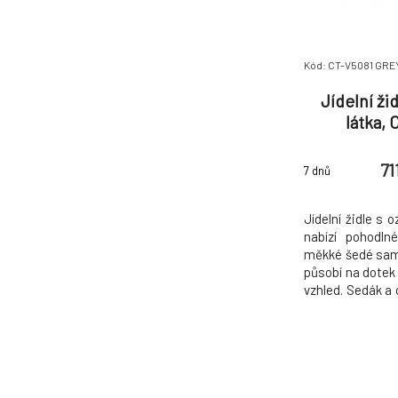
Kód: CT-V5081 GRE
Jídelní ži
látka,
71
7 dnů
Jídelní židle s
nabízí pohodln
měkké šedé same
působí na dotek
vzhled. Sedák a 
lepší ergonomii 
které podtrhuje
nohy z černého k