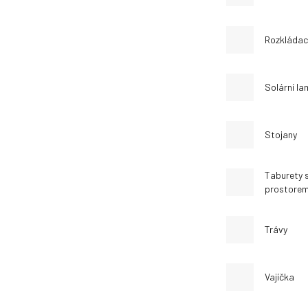
Rozkládac
Solární l
Stojany
Taburety 
prostore
Trávy
Vajíčka