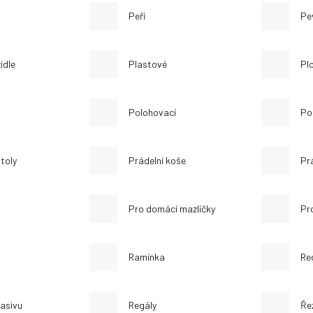
Peří
Pe
idle
Plastové
Pl
Polohovací
Po
toly
Prádelní koše
Pr
Pro domácí mazlíčky
Pr
Ramínka
Re
masivu
Regály
Ře