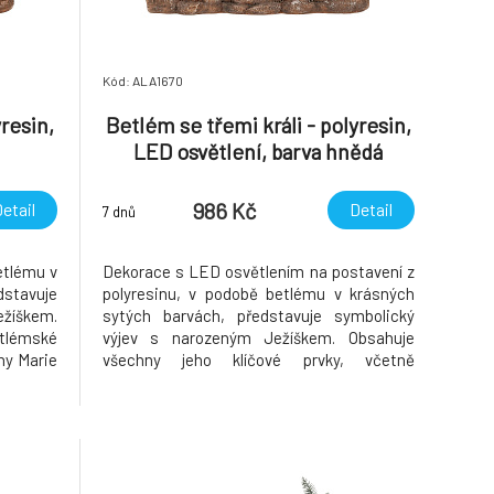
Kód: ALA1670
yresin,
Betlém se třemi králi - polyresin,
LED osvětlení, barva hnědá
986 Kč
etail
Detail
7 dnů
etlému v
Dekorace s LED osvětlením na postavení z
stavuje
polyresinu, v podobě betlému v krásných
žíškem.
sytých barvách, představuje symbolický
etlémské
výjev s narozeným Ježíškem. Obsahuje
nny Marie
všechny jeho klíčové prvky, včetně
typickou
betlémské hvězdy, anděla, tří králů s dary,
ve vašem
Panny Marie a domácích zvířat. Umístěte
tví Vánoc
tuto typickou vánoční ozdobu na vhodné
místo ve vašem interiéru