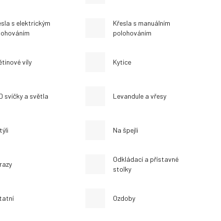
sla s elektrickým
Křesla s manuálním
lohováním
polohováním
tinové víly
Kytice
D svíčky a světla
Levandule a vřesy
ýli
Na špejli
Odkládací a přístavné
razy
stolky
tatní
Ozdoby