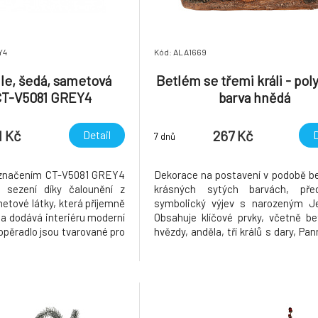
Y4
Kód: ALA1669
dle, šedá, sametová
Betlém se třemi králi - pol
 CT-V5081 GREY4
barva hnědá
1 Kč
267 Kč
Detail
D
7 dnů
 označením CT-V5081 GREY4
Dekorace na postavení v podobě b
é sezení díky čalounění z
krásných sytých barvách, před
tové látky, která příjemně
symbolický výjev s narozeným Je
 a dodává interiéru moderní
Obsahuje klíčové prvky, včetně b
opěradlo jsou tvarované pro
hvězdy, anděla, tří králů s dary, Pa
a zdobí je decentní prošití,
a domácích zvířat. Umístěte tuto 
 celkový design. Stabilní
vánoční ozdobu na vhodné místo 
ovu zajišťují pevnou oporu a
interiéru a nechte ji rozšířit posels
a symbo