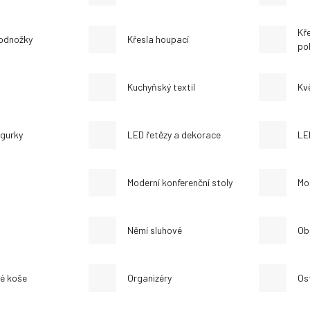
Kře
podnožky
Křesla houpací
po
Kuchyňský textil
Kvě
igurky
LED řetězy a dekorace
LE
Moderní konferenční stoly
Mot
Němí sluhové
Ob
é koše
Organizéry
Os