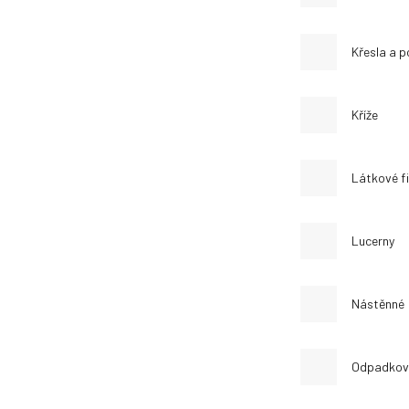
Křesla a 
Kříže
Látkové f
Lucerny
Nástěnné
Odpadkov