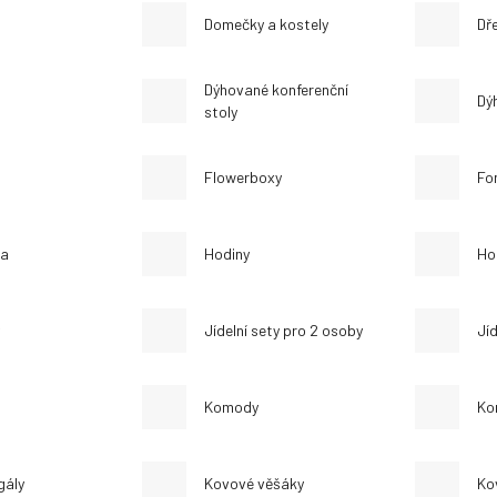
Domečky a kostely
Dř
Dýhované konferenční
Dý
stoly
Flowerboxy
Fo
la
Hodiny
Ho
Jídelní sety pro 2 osoby
Jíd
Komody
Ko
gály
Kovové věšáky
Ko