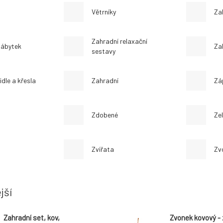
Větrníky
Zah
Zahradní relaxační
nábytek
Za
sestavy
idle a křesla
Zahradní
Zá
Zdobené
Ze
Zvířata
Zv
jší
Zahradní set, kov,
Zvonek kovový -