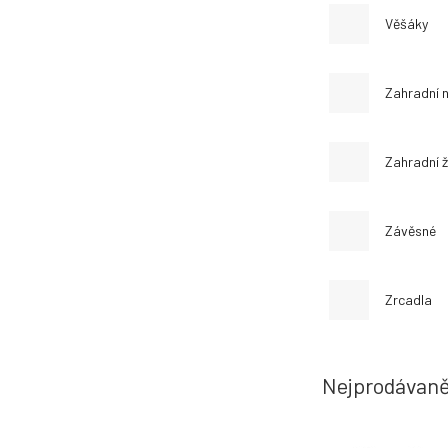
Věšáky
Zahradní 
Zahradní ž
Závěsné
Zrcadla
Nejprodávaně