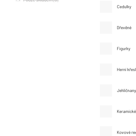
Cedulky
Dřevěné
Figurky
Herní křes
Jehličnany
Keramické
Kovové re