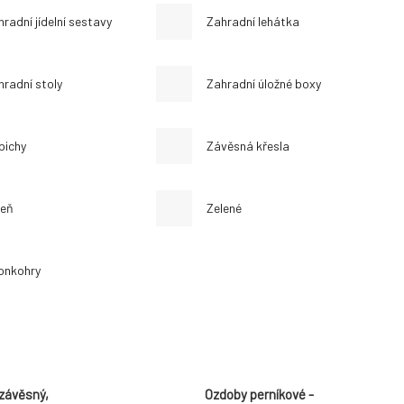
radní jídelní sestavy
Zahradní lehátka
hradní stoly
Zahradní úložné boxy
pichy
Závěsná křesla
leň
Zelené
onkohry
 závěsný,
Ozdoby perníkové -