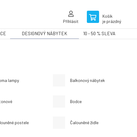
Košík
Přihlásit
je prázdný
ACE
DESIGNOVÝ NÁBYTEK
10 - 50 % SLEVA
oma lampy
Balkonový nábytek
tonové
Bodce
louněné postele
Čalouněné židle