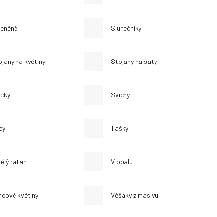
leněné
Slunečníky
ojany na květiny
Stojany na šaty
íčky
Svícny
cy
Tašky
ělý ratan
V obalu
ncové květiny
Věšáky z masivu