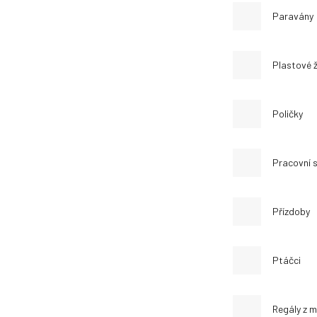
Paravány
Plastové ž
Poličky
Pracovní s
Přízdoby
Ptáčci
Regály z 