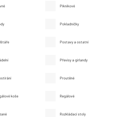
vné
Piknikové
ody
Pokladničky
lštáře
Postavy a ostatní
ádelní
Převisy a girlandy
ostírání
Proutěné
gálové koše
Regálové
zané
Rozkládací stoly