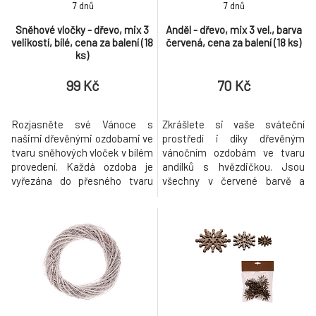
8.
7 dnů
7 dnů
cena za balení (12 ks)
124 Kč
Sněhové vločky - dřevo, mix 3
Anděl - dřevo, mix 3 vel., barva
velikostí, bílé, cena za balení (18
červená, cena za balení (18 ks)
Kulaté skleněné ozdoby - pr. 4 cm, krémové,
ks)
9.
cena za balení (18 ks)
160 Kč
99 Kč
70 Kč
Rozjasněte své Vánoce s
Zkrášlete si vaše sváteční
našimi dřevěnými ozdobami ve
prostředí i díky dřevěným
tvaru sněhových vloček v bílém
vánočním ozdobám ve tvaru
provedení. Každá ozdoba je
andílků s hvězdičkou. Jsou
vyřezána do přesného tvaru
všechny v červené barvě a
sněhové vločky, což dodá vaší
balené po 18 kusech v sáčku,
vánoční výzdobě neodolatelný
kde najdete mix tří různých
šarm. V jednom balení najdete
velikostí. Je už jen na fantazii a
mix tří velikostí, ve kterém
dekorativních schopnostech
najdete celkem 18 kusů těchto
každého z vás, jak s těmito
drobných dekorací. Ocení je
ozdobami naloží. Každopádně
zejména ti, kteří si rádi
jsou výborným základem pro
tvorbu