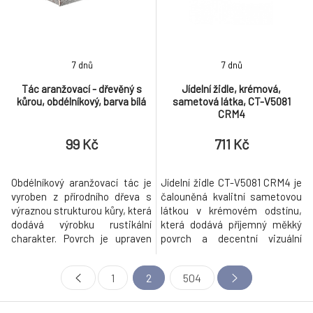
zejména ti, kteří si rádi
jsou výborným základem pro
tvorbu rů
7 dnů
7 dnů
Tác aranžovací - dřevěný s
Jídelní židle, krémová,
kůrou, obdélníkový, barva bílá
sametová látka, CT-V5081
CRM4
99 Kč
711 Kč
Obdélníkový aranžovací tác je
Jídelní židle CT-V5081 CRM4 je
vyroben z přírodního dřeva s
čalouněná kvalitní sametovou
výraznou strukturou kůry, která
látkou v krémovém odstínu,
dodává výrobku rustikální
která dodává příjemný měkký
charakter. Povrch je upraven
povrch a decentní vizuální
bílým nátěrem, který
efekt. Sedák i opěradlo jsou
zvýrazňuje texturu dřeva a
ergonomicky tvarované a
1
2
504
přispívá k světlému a
prošité do čtvercových políček,
příjemnému vzhledu. Tác je
což zvyšuje komfort sezení a
vhodný pro dekorativní
zároveň podtrhuje moderní