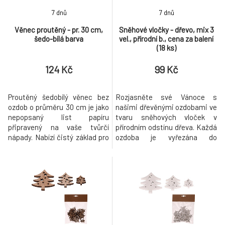
7 dnů
7 dnů
Věnec proutěný - pr. 30 cm,
Sněhové vločky - dřevo, mix 3
šedo-bílá barva
vel., přírodní b., cena za balení
(18 ks)
124 Kč
99 Kč
Proutěný šedobílý věnec bez
Rozjasněte své Vánoce s
ozdob o průměru 30 cm je jako
našimi dřevěnými ozdobami ve
nepopsaný list papíru
tvaru sněhových vloček v
připravený na vaše tvůrčí
přírodním odstínu dřeva. Každá
nápady. Nabízí čistý základ pro
ozdoba je vyřezána do
vaše vlastní kreativní dílo.
přesného tvaru sněhové vločky,
Vyroben je z přírodního,
což dodá vaší vánoční výzdobě
ohebného proutí, což zajišťuje
neodolatelný šarm. V jednom
trvanlivost a pevnost. Je
balení najdete mix tří velikostí,
ideálním výchozím bodem pro
ve kterém najdete celkem 18
vytvoření vlastního
kusů těchto drobných dekorací.
jedinečného dekoru. Použít ho
Ocení je zejména ti, kteří
můžete na nej