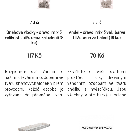
kombinaci s přispě
7 dnů
7 dnů
Sněhové vločky - dřevo, mix 3
Anděl - dřevo, mix 3 vel., barva
velikostí, bílé, cena za balení (18
bílá, cena za balení (18 ks)
ks)
117 Kč
70 Kč
Rozjasněte své Vánoce s
Zkrášlete si vaše sváteční
našimi dřevěnými ozdobami ve
prostředí i díky dřevěným
tvaru sněhových vloček v bílém
vánočním ozdobám ve tvaru
provedení. Každá ozdoba je
andílků s hvězdičkou. Jsou
vyřezána do přesného tvaru
všechny v bílé barvě a balené
sněhové vločky, což dodá vaší
po 18 kusech v sáčku, kde
vánoční výzdobě neodolatelný
najdete mix tří různých
šarm. V jednom balení najdete
velikostí. Je už jen na fantazii a
mix tří velikostí, ve kterém
dekorativních schopnostech
najdete celkem 18 kusů těchto
každého z vás, jak s těmito
drobných dekorací. Ocení je
ozdobami naloží. Každopádně