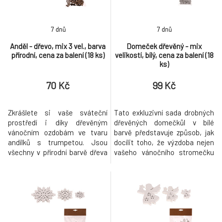
tvorbu různo
různorodých svá
7 dnů
7 dnů
Anděl - dřevo, mix 3 vel., barva
Domeček dřevěný - mix
přírodní, cena za balení (18 ks)
velikostí, bílý, cena za balení (18
ks)
70 Kč
99 Kč
Zkrášlete si vaše sváteční
Tato exkluzivní sada drobných
prostředí i díky dřevěným
dřevěných domečkůl v bílé
vánočním ozdobám ve tvaru
barvě představuje způsob, jak
andílků s trumpetou. Jsou
docílit toho, že výzdoba nejen
všechny v přírodní barvě dřeva
vašeho vánočního stromečku
a balené po 18 kusech v sáčku,
se stane nezapomenutelnou.
kde najdete mix tří různých
Jejich unikátní provedení se
velikostí. Je už jen na fantazii a
bude vymykat ostatním, což
dekorativních schopnostech
dodá stromku nádech
každého z vás, jak s těmito
osobitosti. Jsou vyrobeny s
ozdobami naloží. Každopádně
láskou a tak, aby zdobily
jsou výborným základem pro
stromek s elegancí v