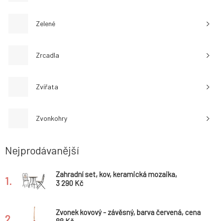
Zelené
Zrcadla
Zvířata
Zvonkohry
Nejprodávanější
Zahradní set, kov, keramická mozaika,
1.
US1600 SET
3 290 Kč
Zvonek kovový - závěsný, barva červená, cena
2.