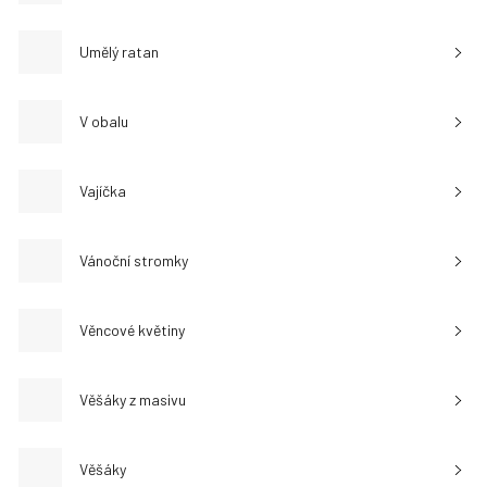
Umělý ratan
V obalu
Vajíčka
Vánoční stromky
Věncové květiny
Věšáky z masivu
Věšáky