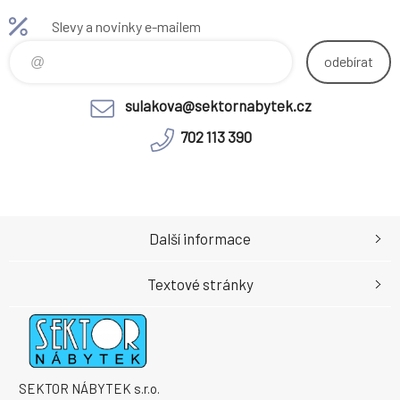
aranžmá, servírování nebo jako
design. Stabilní nohy jsou
Slevy a novinky e-mailem
podklad pro svíčky a další
vyrobeny z černého kovu s
bytové doplňky.
prášk
odebírat
sulakova@sektornabytek.cz
702 113 390
Další informace
Textové stránky
SEKTOR NÁBYTEK s.r.o.