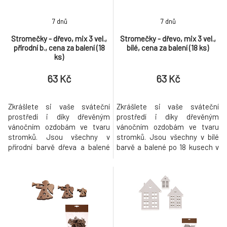
7 dnů
7 dnů
Stromečky - dřevo, mix 3 vel.,
Stromečky - dřevo, mix 3 vel.,
přírodní b., cena za balení (18
bílé, cena za balení (18 ks)
ks)
63 Kč
63 Kč
Zkrášlete si vaše sváteční
Zkrášlete si vaše sváteční
prostředí i díky dřevěným
prostředí i díky dřevěným
vánočním ozdobám ve tvaru
vánočním ozdobám ve tvaru
stromků. Jsou všechny v
stromků. Jsou všechny v bílé
přírodní barvě dřeva a balené
barvě a balené po 18 kusech v
po 18 kusech v sáčku, kde
sáčku, kde najdete mix tří
najdete mix tří různých
různých velikostí. Je už jen na
velikostí. Je už jen na fantazii a
fantazii a dekorativních
dekorativních schopnostech
schopnostech každého z vás,
každého z vás, jak s těmito
jak s těmito ozdobami naloží.
ozdobami naloží. Každopádně
Každopádně jsou výborným
jsou výborným základem pro
základem pro tvorbu