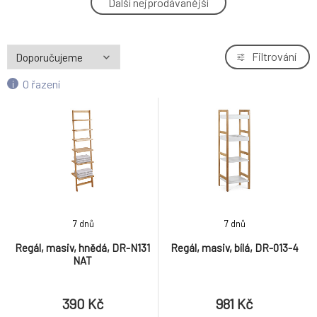
Další nejprodávanější
4.
981 Kč
Regál, mdf, bílá, DR-044
Filtrování
5.
891 Kč
O řazení
Regál, bambus, přírodní, DR-046
6.
1 971 Kč
Regál, masiv, hnědá, DR-N131 NAT
7.
390 Kč
Regál, dřevo, přírodní, DR-N133 NAT
8.
7 dnů
7 dnů
850 Kč
Regál, masiv, hnědá, DR-N131
Regál, masiv, bílá, DR-013-4
NAT
Regál, masiv, hnědá, DR-N134 NAT
9.
790 Kč
390 Kč
981 Kč