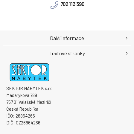
702 113 390
Další informace
Textové stránky
SEKTOR NÁBYTEK s.r.o.
Masarykova 789
757 01 Valašské Meziříčí
Česká Republika
IČO: 26864266
DIČ: CZ26864266