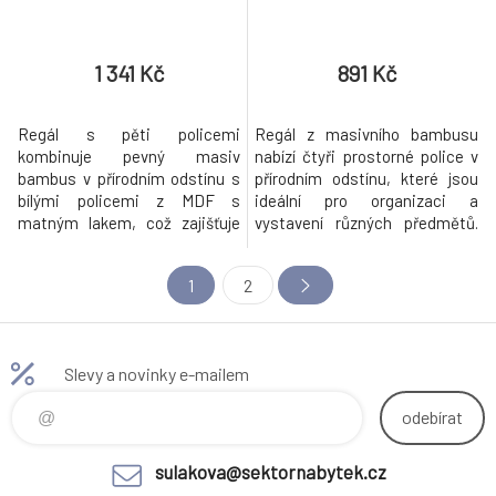
1 341 Kč
891 Kč
Regál s pěti policemi
Regál z masivního bambusu
kombinuje pevný masiv
nabízí čtyři prostorné police v
bambus v přírodním odstínu s
přírodním odstínu, které jsou
bílými policemi z MDF s
ideální pro organizaci a
matným lakem, což zajišťuje
vystavení různých předmětů.
stabilitu a odolnost při
Pevný rám a police z
zachování svěžího vzhledu.
bambusového dřeva jsou
1
2
Bambusové bočnice jsou
navrženy pro dlouhou životnost
pevné a zároveň lehké, což
a snadnou údržbu, přičemž
usnadňuje manipulaci a
přírodní textura materiálu
přenášení. Police jsou rovné a
dodává nábytku přirozený
Slevy a novinky e-mailem
dostatečně prostorné, každá s
vzhled. Otevřená konstrukce
nosností až 15 kg, vhodné pro
umožňuje dobré vět
odebírat
sulakova@sektornabytek.cz