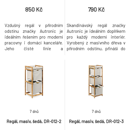
850 Kč
790 Kč
Vzdušný regál v přírodním
Skandinávský regál značky
odstínu značky Autronic je
Autronic je ideálním doplňkem
ideálním řešením pro moderní
pro každý moderní interiér.
pracovny i domácí kanceláře.
Vyrobený z masivního dřeva v
Jeho čisté linie a
přírodním odstínu, přináší do
skandinávský styl vnesou do
vašeho domova přirozenou
interiéru lehkost a funkčnost.
eleganci a funkčnost. Tento
Čtyři otevřené police poskytují
vysoký regál s šesti policemi
dostatek úložného prostoru
poskytuje dostatek úložného
pro dokumenty, knihy nebo
prostoru pro knihy, dekorace či
dekorace. Kvalitní jedlové
jiné předměty. Jednoduchý a
dřevo zajišťuje pevnost a
čistý design se snadno hod
dlouhou život
7 dnů
7 dnů
Regál, masiv, šedá, DR-012-2
Regál, masiv, šedá, DR-012-3