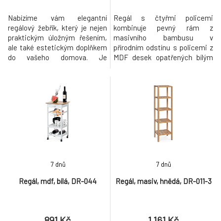
Nabízíme vám elegantní
Regál s čtyřmi policemi
regálový žebřík, který je nejen
kombinuje pevný rám z
praktickým úložným řešením,
masivního bambusu v
ale také estetickým doplňkem
přírodním odstínu s policemi z
do vašeho domova. Je
MDF desek opatřených bílým
vytvořen z přírodního jedlového
matným lakem. Tento
dřeva, čímž získáváte nejen
materiálový mix zajišťuje
kvalitní a odolný nábytek, ale i
stabilitu a zároveň moderní
přírodní krásu, která se
vzhled vhodný do různých
zharmonizuje s každým
interiérů. Police jsou navrženy
interiérem. Žebřík je vybaven
tak, aby unesly zatížení až 12
šesti prostornými policemi,
kg, což umožňuje bezpečné
které pos
uložení dekorací, knih nebo
7 dnů
7 dnů
Regál, mdf, bílá, DR-044
Regál, masiv, hnědá, DR-011-3
891 Kč
1 161 Kč