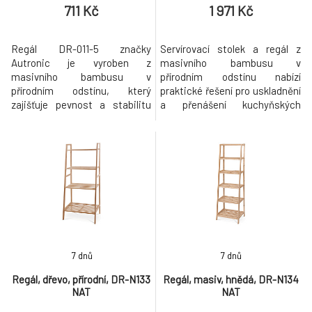
711 Kč
1 971 Kč
Regál DR-011-5 značky
Servírovací stolek a regál z
Autronic je vyroben z
masivního bambusu v
masivního bambusu v
přírodním odstínu nabízí
přírodním odstínu, který
praktické řešení pro uskladnění
zajišťuje pevnost a stabilitu
a přenášení kuchyňských
celé konstrukce. Tři police s
doplňků či potravin. Robustní
lamelovým provedením
bambusové tělo je doplněno o
poskytují dostatek prostoru
několik polic s laťkovým
pro uložení drobných předmětů
provedením, které zajišťují
s nosností až 9 kg na každé
dostatečnou ventilaci a
polici. Díky otevřenému
přehlednost uložených
designu je regál vzdušný a
předmětů. Součástí je také
snadno přístupný ze všech
zásuvka s bambusovou úchy
stran,
7 dnů
7 dnů
Regál, dřevo, přírodní, DR-N133
Regál, masiv, hnědá, DR-N134
NAT
NAT