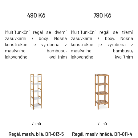
490 Kč
790 Kč
Multifunkční regál se dvěmi
Multifunkční regál se třemi
zásuvkami / boxy. Nosná
zásuvkami / boxy. Nosná
konstrukce je vyrobena z
konstrukce je vyrobena z
masivního bambusu,
masivního bambusu,
lakovaného kvalitním
lakovaného kvalitním
trasparentním lakem. Bambus
trasparentním lakem. Bambus
jako takový opdpuzuje vodu a
jako takový opdpuzuje vodu a
touto povrchovou úpravou
touto povrchovou úpravou
dosahuje velmi dobré
dosahuje velmi dobré
voděodolnosti. Výsuvné boxy
voděodolnosti. Výsuvné boxy
jsou vyrobeny ze středně hrubé
jsou vyrobeny ze středně hrubé
látky v šedém odstínu se
látky v šedém odstínu se
závěsným rámem z
závěsným rámem z
bambusu.Regál vhodn
bambusu.Regál vhodn
7 dnů
7 dnů
Regál, masiv, bílá, DR-013-5
Regál, masiv, hnědá, DR-011-4