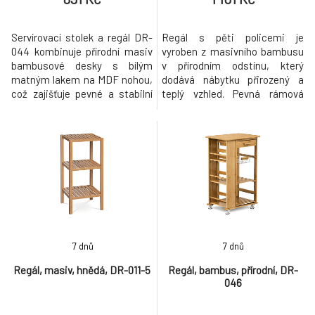
Servírovací stolek a regál DR-
Regál s pěti policemi je
044 kombinuje přírodní masiv
vyroben z masivního bambusu
bambusové desky s bílým
v přírodním odstínu, který
matným lakem na MDF nohou,
dodává nábytku přirozený a
což zajišťuje pevné a stabilní
teplý vzhled. Pevná rámová
provedení vhodné do
konstrukce zajišťuje stabilitu a
moderních i klasických
dlouhou životnost, zatímco
interiérů. Vrchní deska z
jednotlivé police s dřevěnými
bambusu nabízí odolný a
lamelami umožňují dobré
snadno udržovatelný povrch
odvětrávání uložených
ideální pro přípravu a
předmětů. Regál je vhodný pro
servírování jídel. Stolek je
uskladnění lehčích věcí s
vybaven praktickou zásuvkou
nosností až 15
7 dnů
7 dnů
Regál, masiv, hnědá, DR-011-5
Regál, bambus, přírodní, DR-
046