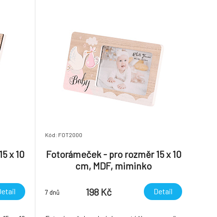
Kód: FOT2000
5 x 10
Fotorámeček - pro rozměr 15 x 10
cm, MDF, miminko
198 Kč
etail
Detail
7 dnů