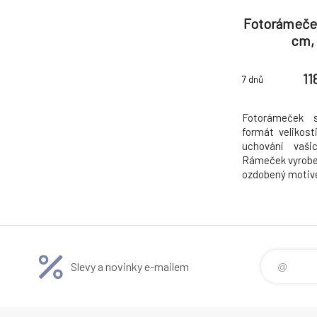
Fotorámeček
cm,
11
7 dnů
Fotorámeček 
formát velikost
uchování vaši
Rámeček vyroben
ozdobený motiv
a jeho jednod
každého interié
postavení na p
stolek, kde při
Slevy a novinky e-mailem