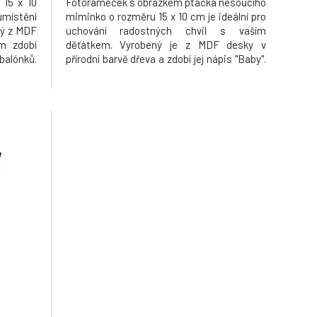
 15 x 10
Fotorámeček s obrázkem ptáčka nesoucího
místění
miminko o rozměru 15 x 10 cm je ideální pro
ný z MDF
uchování radostných chvil s vaším
ám zdobí
děťátkem. Vyrobený je z MDF desky v
balónků.
přírodní barvě dřeva a zdobí jej nápis "Baby".
je či do
Bude perfektní na postavení do dětského
rek pro
pokoje nebo jako krásný dárek pro
novopečené rodiče.