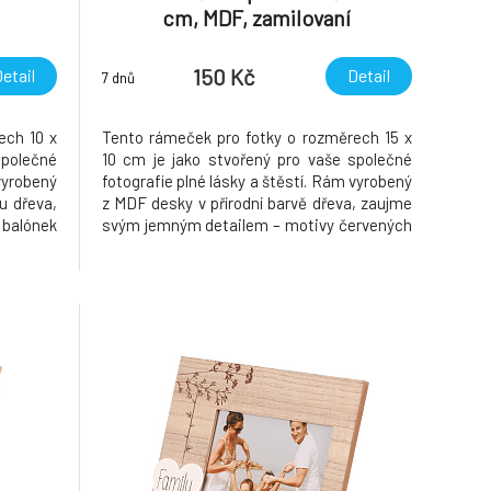
cm, MDF, zamilovaní
150 Kč
etail
Detail
7 dnů
ech 10 x
Tento rámeček pro fotky o rozměrech 15 x
společné
10 cm je jako stvořený pro vaše společné
 vyrobený
fotografie plné lásky a štěstí. Rám vyrobený
u dřeva,
z MDF desky v přírodní barvě dřeva, zaujme
balónek
svým jemným detailem – motivy červených
 nápisem
srdíček ve spodní části. Perfektní doplněk
čku nebo
na poličku nebo stůl, který bude neustále
t v
připomínat vaše společné chvíle plné lásky a