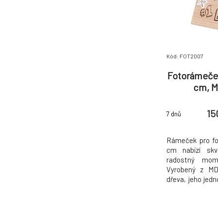
Kód: FOT2007
Fotorámeček
cm, M
15
7 dnů
Rámeček pro fot
cm nabízí skv
radostný mom
Vyrobený z MD
dřeva, jeho jed
hodí do každého
který připomene
úsměv na tváři.