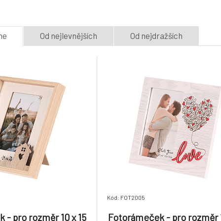
5.
maminku
7 dnů
7 dnů
118 Kč
me
Od nejlevnějších
Od nejdražších
Fotorámeček - pro rozměr
Fotorámeček - p
15 x 10 cm, MDF, miminko
15 x 10 cm, MDF
8.
7 dnů
7 dnů
198 Kč
Kód: FOT2005
 - pro rozměr 10 x 15
Fotorámeček - pro rozměr 1