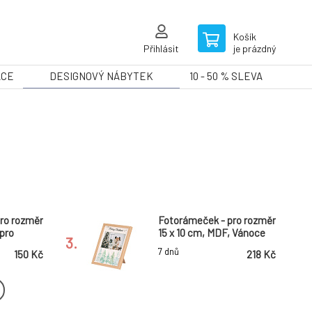
Košík
Přihlásit
je prázdný
ACE
DESIGNOVÝ NÁBYTEK
10 - 50 % SLEVA
ro rozměr
Fotorámeček - pro rozměr
 pro
15 x 10 cm, MDF, Vánoce
3.
7 dnů
150 Kč
218 Kč
ro rozměr
Fotorámeček - pro rozměr
 pro
10 x 15 cm, MDF, domov