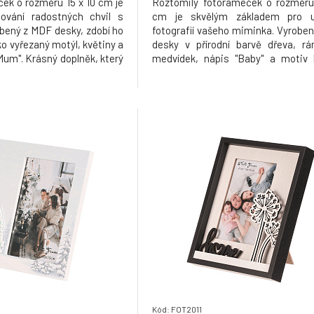
ek o rozměru 15 x 10 cm je
Roztomilý fotorámeček o rozměru
hování radostných chvil s
cm je skvělým základem pro u
ený z MDF desky, zdobí ho
fotografií vašeho miminka. Vyrobe
ko vyřezaný motýl, květiny a
desky v přírodní barvě dřeva, r
Mum". Krásný doplněk, který
medvídek, nápis "Baby" a motiv 
místo a potěší srdce vaší
Ideální doplněk do dětského poko
ložnice, a nebo jako milý dá
novopečené rodiče.
Kód: FOT2011