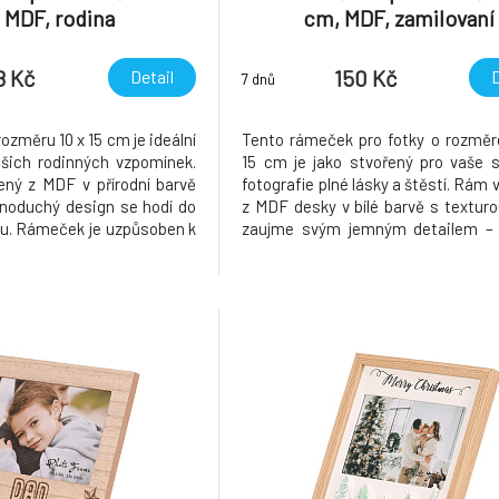
 MDF, rodina
cm, MDF, zamilovaní
8 Kč
150 Kč
Detail
D
7 dnů
změru 10 x 15 cm je ideální
Tento rámeček pro fotky o rozměr
šich rodinných vzpomínek.
15 cm je jako stvořený pro vaše 
ný z MDF v přírodní barvě
fotografie plné lásky a štěstí. Rám
dnoduchý design se hodí do
z MDF desky v bílé barvě s texturo
ru. Rámeček je uzpůsoben k
zaujme svým jemným detailem – 
oličku, do regálu nebo na
tvořený lístky ve tvaru srdíček a
řipomene krásné společné
"Love". Perfektní doplněk na poli
lízkými.
stůl, který bude neustále připomína