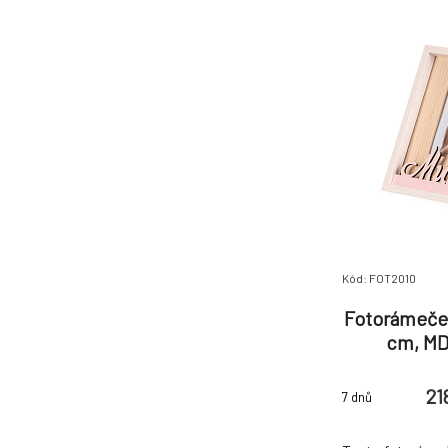
Kód: FOT2010
Fotorámeček
cm, MD
21
7 dnů