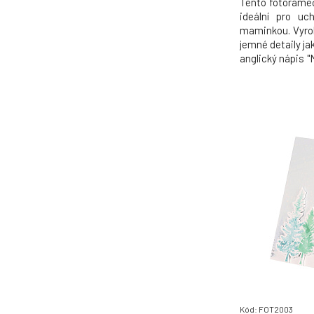
Tento fotorámeč
ideální pro uc
maminkou. Vyrob
jemné detaily ja
anglický nápis "
zútulní každé 
maminky.
Kód: FOT2003