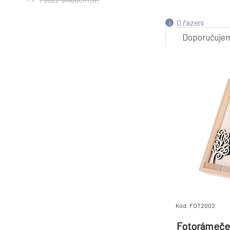
4.
O řazení
Doporučuje
7.
Kód: FOT2002
Fotorámeček