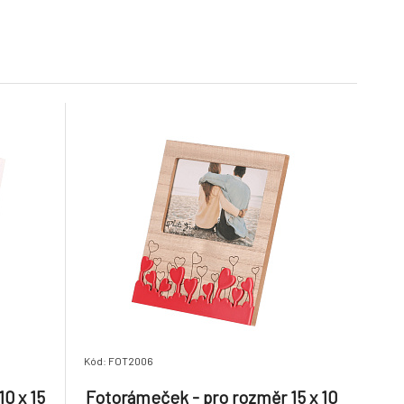
6.
7 dnů
218 Kč
218 Kč
ro rozměr
Fotorámeček - pro rozměr
, miminko
10 x 15 cm, MDF, rodina
9.
7 dnů
150 Kč
198 Kč
Kód: FOT2006
0 x 15
Fotorámeček - pro rozměr 15 x 10