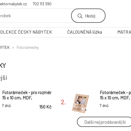
ektornabytek.cz
702 113 390
Hledej
KOLEKCE ČESKÝ NÁBYTEK
ČALOUNĚNÁ lůžka
MATR
BYTEK
Fotorámečky
KY
jší
Fotorámeček - pro rozměr
Fotorámeček - p
15 x 10 cm, MDF,
15 x 10 cm, MDF,
2.
zamilovaní
tatínka
7 dnů
7 dnů
150 Kč
Další nejprodávanější
Fotorámeček - pro rozměr
Fotorámeček - p
15 x 10 cm, MDF, rodina
15 x 10 cm, MDF,