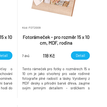
Kód: FOT2009
5 x 10
Fotorámeček - pro rozměr 15 x 10
cm, MDF, rodina
118 Kč
etail
Detail
7 dnů
tivy o
Tento rámeček pro fotky o rozměrech 15 x
uchování
10 cm je jako stvořený pro vaše rodinné
omínek.
fotografie plné radosti a lásky. Vyrobený z
ní barvě
MDF desky v přírodní barvě dřeva, zaujme
 hodí do
svým jemným detailem – srdíčkem s
ůsoben k
nápisem "Family" zavěšeným na větvičce.
 nebo na
Perfektní doplněk na poličku nebo stůl, který
polečné
oživí vzpomínky na společné chvíle.