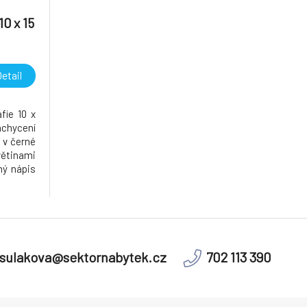
0 x 15
etail
fie 10 x
achycení
 v černé
větinami
ný nápis
Stylový
ínky na
sulakova@sektornabytek.cz
702 113 390