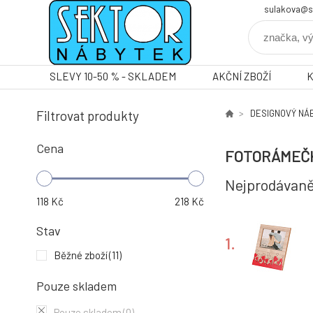
sulakova@s
SLEVY 10-50 % - SKLADEM
AKČNÍ ZBOŽÍ
Filtrovat produkty
DESIGNOVÝ NÁ
Cena
FOTORÁMEČ
Nejprodávaně
118
Kč
218
Kč
Stav
1.
Běžné zboží
(11)
Pouze skladem
Pouze skladem
(0)