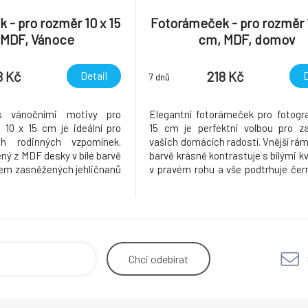
 - pro rozměr 10 x 15
Fotorámeček - pro rozměr 1
 MDF, Vánoce
cm, MDF, domov
8 Kč
218 Kč
Detail
D
7 dnů
s vánočními motivy pro
Elegantní fotorámeček pro fotogra
i 10 x 15 cm je ideální pro
15 cm je perfektní volbou pro z
ch rodinných vzpomínek.
vašich domácích radostí. Vnější rám
ý z MDF desky v bílé barvě
barvě krásně kontrastuje s bílými k
em zasněžených jehličnanů
v pravém rohu a vše podtrhuje čer
uchý design se hodí do
"Home" v levém spodním rohu. 
ru. Rámeček je uzpůsoben k
doplněk, který vnese vzpom
oličku, do regálu nebo na
společné chvíle plné radost a štěstí.
pomene krá
Chci
odebírat