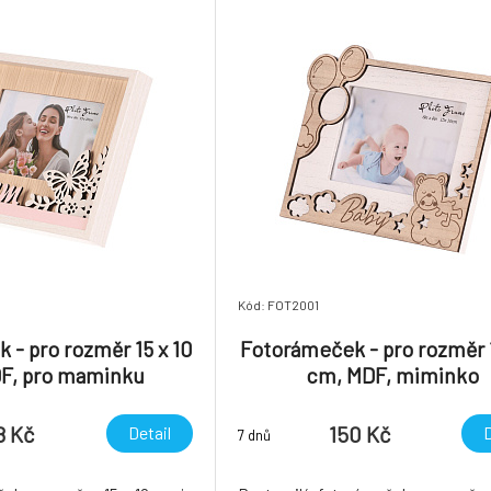
chvíle s vašimi blízkým
Kód: FOT2001
 - pro rozměr 15 x 10
Fotorámeček - pro rozměr 1
F, pro maminku
cm, MDF, miminko
8 Kč
150 Kč
Detail
D
7 dnů