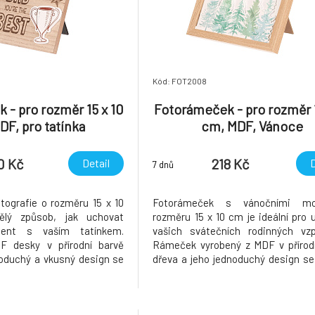
Kód: FOT2008
 - pro rozměr 15 x 10
Fotorámeček - pro rozměr 1
DF, pro tatínka
cm, MDF, Vánoce
0 Kč
218 Kč
Detail
D
7 dnů
ografie o rozměru 15 x 10
Fotorámeček s vánočními mo
ělý způsob, jak uchovat
rozměru 15 x 10 cm je ideální pro 
ent s vaším tatínkem.
vašich svátečních rodinných vzp
F desky v přírodní barvě
Rámeček vyrobený z MDF v přírod
noduchý a vkusný design se
dřeva a jeho jednoduchý design se
 interiéru. Skvělý dárek,
každého interiéru. Rámeček je uzp
 společné chvíle a vykouzlí
postavení na poličku, do regálu
stolek, kde připomene krásné s