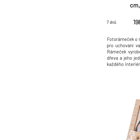
cm,
19
7 dnů
Fotorámeček o ro
pro uchování va
Rámeček vyrobe
dřeva a jeho je
každého interié
postavení na p
stolek, kde p
chvíle s vašimi b