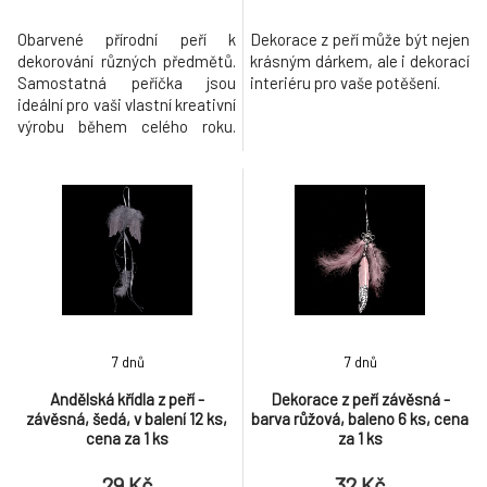
Obarvené přírodní peří k
Dekorace z peří může být nejen
dekorování různých předmětů.
krásným dárkem, ale i dekorací
Samostatná peříčka jsou
interiéru pro vaše potěšení.
ideální pro vaši vlastní kreativní
výrobu během celého roku.
Jsou skvělým doplňkem při
aranžování květin, při výrobě
lapačů snů nebo jiných
závěsných dekorací. Nejvíce je
ale oceníte v období
velikonočních svátků.
Zkombinováním umělého peří s
proutím, větvičkami
7 dnů
7 dnů
Andělská křídla z peří -
Dekorace z peří závěsná -
závěsná, šedá, v balení 12 ks,
barva růžová, baleno 6 ks, cena
cena za 1 ks
za 1 ks
29 Kč
32 Kč