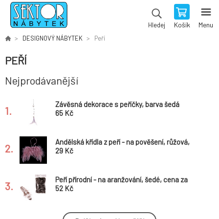
Košík
Menu
Hledej
DESIGNOVÝ NÁBYTEK
Peří
PEŘÍ
Nejprodávanější
Závěsná dekorace s peříčky, barva šedá
1.
65 Kč
Andělská křídla z peří - na pověšení, růžová,
2.
baleno po 12 ks, cena za 1 ks
29 Kč
Peří přírodní - na aranžování, šedé, cena za
3.
balení (10 g)
52 Kč
Závěsná dekorace s peříčky, barva růžová