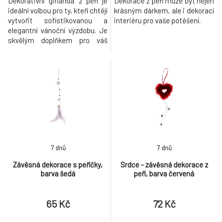
Dekorativní girlanda z peří je
Dekorace z peří může být nejen
ideální volbou pro ty, kteří chtějí
krásným dárkem, ale i dekorací
vytvořit sofistikovanou a
interiéru pro vaše potěšení.
elegantní vánoční výzdobu. Je
skvělým doplňkem pro váš
vánoční stromek, krb, stůl,
okna nebo prostor kolem
vchodu. Díky své neutrální bílé
barvě je tato girlanda snadno
kombinovatelná s vánočními
koulemi, stuhami, světelnými
řetězy nebo jinými ozd
7 dnů
7 dnů
Závěsná dekorace s peříčky,
Srdce - závěsná dekorace z
barva šedá
peří, barva červená
65 Kč
72 Kč