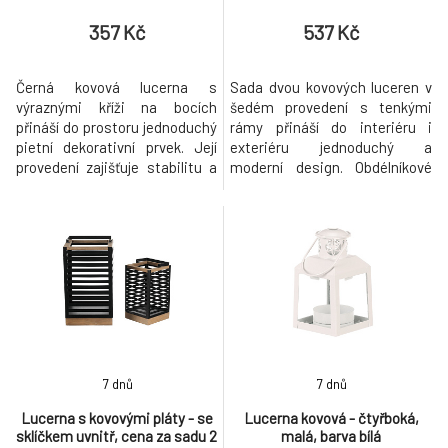
357 Kč
537 Kč
Černá kovová lucerna s
Sada dvou kovových luceren v
výraznými kříži na bocích
šedém provedení s tenkými
přináší do prostoru jednoduchý
rámy přináší do interiéru i
pietní dekorativní prvek. Její
exteriéru jednoduchý a
provedení zajišťuje stabilitu a
moderní design. Obdélníkové
bezpečné umístění svíčky
tvary s průhlednými stěnami
uvnitř. Praktická a snadno
umožňují efektivní rozptyl
otevíratelná dvířka umožňují
světla svíček uvnitř. Horní část
snadné vkládání svíček a
je opatřena větracími otvory a
provádění údržby. V horní části
praktickým držadlem pro
je opatřena praktickým uchem
snadné přenášení či zavěšení.
pro pohodlné přenášení nebo
Lucerny jsou vhodné pro
za
umístění
7 dnů
7 dnů
Lucerna s kovovými pláty - se
Lucerna kovová - čtyřboká,
sklíčkem uvnitř, cena za sadu 2
malá, barva bílá