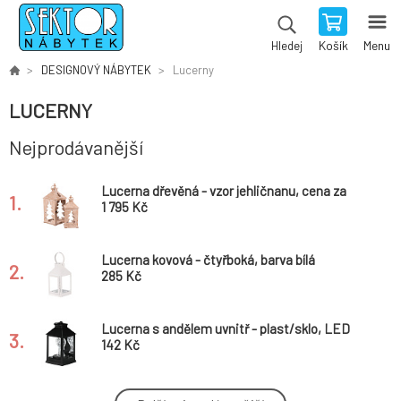
Košík
Menu
Hledej
DESIGNOVÝ NÁBYTEK
Lucerny
LUCERNY
Nejprodávanější
Lucerna dřevěná - vzor jehličnanu, cena za
1.
sadu 2 ks
1 795 Kč
Lucerna kovová - čtyřboká, barva bílá
2.
285 Kč
Lucerna s andělem uvnitř - plast/sklo, LED
3.
osvětlení, černá
142 Kč
Lucerna dřevěná - tvar domku, cena za sadu