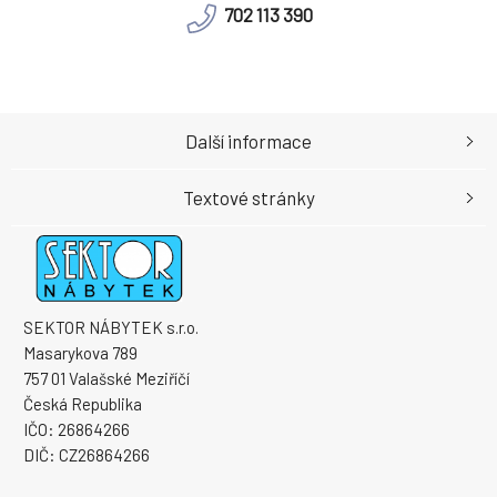
702 113 390
Další informace
Textové stránky
SEKTOR NÁBYTEK s.r.o.
Masarykova 789
757 01 Valašské Meziříčí
Česká Republika
IČO: 26864266
DIČ: CZ26864266