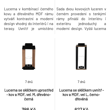
Lucerna v kombinaci černého
Sada dvou kovových luceren v
kovu a dřevěného MDF rámu
černém provedení s tenkými
vytváří kontrastní a moderní
rámy přináší do interiéru i
design vhodný do interiérů i na
exteriéru jednoduchý a
terasy. Uvnitř je umístěno
moderní design. Vyšší lucerna
sklíčko, které bezpečně drží
má výrazně kvádrovitý tvar,
svíčku a chrání její plamen.
zatímco menší je téměř
Praktické madlo umožňuje
krychlová, obě jsou opatřeny
snadné přenášení nebo
praktickým úchytem pro
zavěšení lucerny. Je ideální pro
snadné přenášení nebo
vytvoření příjemné atmosféry
zavěšení. Otevřená konstrukce
během romantických večerů i
umožňuje efektivní rozptyl
sla
světla a zároveň zaji
7 dnů
7 dnů
Lucerna se sklíčkem uprostřed
Lucerna se sklíčkem uvnitř -
- kov a MDF, vel. M, dřevěno-
kov a MDF, vel L, černo-
černá
dřevěná
386 Kč
627 Kč