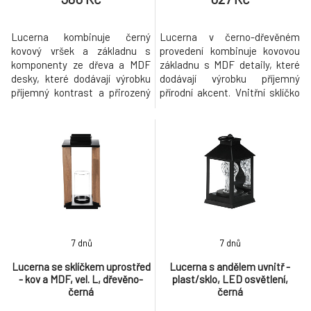
Lucerna kombinuje černý
Lucerna v černo-dřevěném
kovový vršek a základnu s
provedení kombinuje kovovou
komponenty ze dřeva a MDF
základnu s MDF detaily, které
desky, které dodávají výrobku
dodávají výrobku příjemný
příjemný kontrast a přirozený
přírodní akcent. Vnitřní sklíčko
vzhled. Uprostřed je umístěno
slouží jako ochrana svíčky a
sklíčko pro bezpečné a stabilní
zajišťuje bezpečné hoření.
uložení svíčky, které zároveň
Výška lucerny a její otevřený
chrání její plamen. Praktický
design umožňují snadné
kovový úchyt na vrchu
umístění větších svíček, které v
umožňuje snadné přenášení
prostoru vytvoří příjemnou
nebo zavěšení lucerny. Velikost
atmosféru. Praktický tvar a r
M
7 dnů
7 dnů
Lucerna se sklíčkem uprostřed
Lucerna s andělem uvnitř -
- kov a MDF, vel. L, dřevěno-
plast/sklo, LED osvětlení,
černá
černá