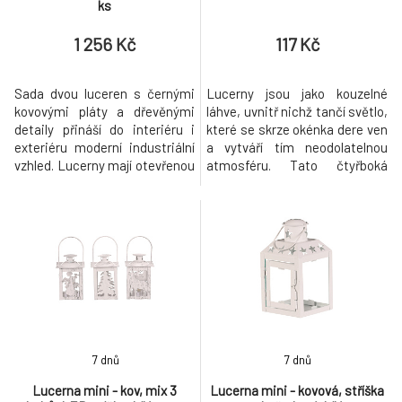
ks
1 256 Kč
117 Kč
Sada dvou luceren s černými
Lucerny jsou jako kouzelné
kovovými pláty a dřevěnými
láhve, uvnitř nichž tančí světlo,
detaily přináší do interiéru i
které se skrze okénka dere ven
exteriéru moderní industriální
a vytváří tím neodolatelnou
vzhled. Lucerny mají otevřenou
atmosféru. Tato čtyřboká
mřížkovou strukturu, která
kovovo-skleněná malá lucerna
umožňuje efektivní rozptyl
s bílými rámy, nechť je tomu
světla, a jsou vybaveny
důkazem. Elegantní design
skleněným krytem uvnitř pro
zvýrazňuje její ozdobnou roli. Ať
bezpečné umístění svíček.
už visí ve vzduchu jako
Pevná základna zajišťuje
historická lampa nebo stojí na
stabilitu a praktické kovové
zemi jako posvátná soš
madlo
7 dnů
7 dnů
Lucerna mini - kov, mix 3
Lucerna mini - kovová, stříška