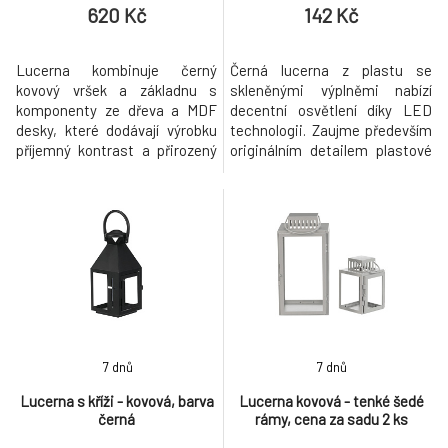
620 Kč
142 Kč
Lucerna kombinuje černý
Černá lucerna z plastu se
kovový vršek a základnu s
skleněnými výplněmi nabízí
komponenty ze dřeva a MDF
decentní osvětlení díky LED
desky, které dodávají výrobku
technologii. Zaujme především
příjemný kontrast a přirozený
originálním detailem plastové
vzhled. Uprostřed je umístěno
figurka anděla se
sklíčko pro bezpečné a stabilní
zabudovaným osvětlením.
uložení svíčky, které zároveň
Svým pietním vzhledem působí
chrání její plamen. Praktický
klidně a důstojně, takže je
kovový úchyt na vrchu
vhodná pro vzpomínková místa.
umožňuje snadné přenášení
Kompaktní rozměry a praktický
nebo zavěšení lucerny. Velikost
kroužek na vrchu umožňují
L
snadné přenáše
7 dnů
7 dnů
Lucerna s kříži - kovová, barva
Lucerna kovová - tenké šedé
černá
rámy, cena za sadu 2 ks