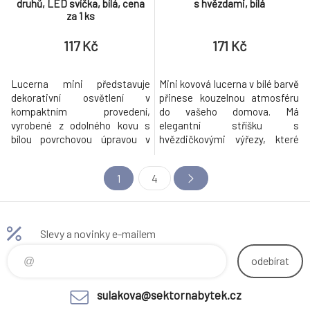
druhů, LED svíčka, bílá, cena
s hvězdami, bílá
za 1 ks
117 Kč
171 Kč
Lucerna mini představuje
Mini kovová lucerna v bílé barvě
dekorativní osvětlení v
přinese kouzelnou atmosféru
kompaktním provedení,
do vašeho domova. Má
vyrobené z odolného kovu s
elegantní stříšku s
bílou povrchovou úpravou v
hvězdičkovými výřezy, které
rustikálním stylu. Každý kus je
krásně propouštějí světlo. Lze ji
zdobený originálním výřezem s
postavit na stůl nebo zavěsit,
1
4
motivem vánočního stromku,
takže skvěle doplní jakýkoli
anděla nebo jelena, které
prostor. Ideální pro menší
vytvářejí při rozsvícení LED
svíčky či čajové svíčky.
svíčky efektní stíny a přispívají
Slevy a novinky e-mailem
k atmosféře tepla a tradice.
Konstruk
odebírat
sulakova@sektornabytek.cz