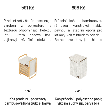
591 Kč
896 Kč
Prádelní koš v šedém odstínu je
Prádelní koš s bambusovou
vyroben z polyesteru s
rámovou konstrukcí nabízí
texturou připomínající hebkou
pevnou a stabilní oporu pro
látku, která dodává koši
látkový vak v hnědém odstínu.
zajímavý vizuální efekt a
Bambusové rámy jsou hladce
příjemný povrch. Stahovací
opracované a zajišťují dlouhou
provedení s praktickým
životnost, zatímco látkový vak
popruhem umožňuje snadné
je snadno vyjímatelný a
uzavření a přenášení koše.
umožňuje pohodlné přenášení
Jeho pevná a zároveň lehká
prádla. Koš je navržen tak, aby
konstrukce usnadňuje
šetřil místo a zároveň
manipulaci i skladování. Koš je
poskytoval dostatečný objem
vhodný pro efektivní o
pro ul
7 dnů
7 dnů
Koš prádelní - polyester,
Koš prádelní - polyester a papír,
bambusová konstrukce, barva
víko na suchý zip, barva bílá