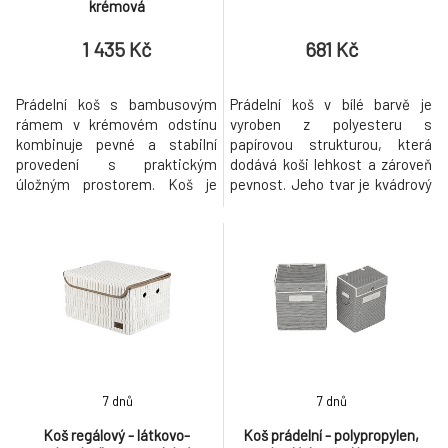
krémová
1 435 Kč
681 Kč
Prádelní koš s bambusovým
Prádelní koš v bílé barvě je
rámem v krémovém odstínu
vyroben z polyesteru s
kombinuje pevné a stabilní
papírovou strukturou, která
provedení s praktickým
dodává koši lehkost a zároveň
úložným prostorem. Koš je
pevnost. Jeho tvar je kvádrový
potažený jemnou
s víkem na suchý zip, které
polyesterovou látkou, která se
umožňuje snadné zakrytí
snadno udržuje a dodává
obsahu a udržuje prostor
výrobku svěží a přírodní vzhled.
uklizený. Koš je opatřen dvěma
Bambusová konstrukce je
kovovými průduchy pro lepší
lehká, ale pevná, s oblými
cirkulaci vzduchu, což pomáhá
hranami pro bezpečné
předcházet vzniku
používání. Koš je vhodný pro
nepříjemných pa
ukládání
7 dnů
7 dnů
Koš regálový - látkovo-
Koš prádelní - polypropylen,