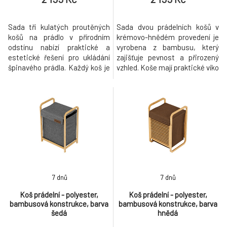
Sada tří kulatých proutěných
Sada dvou prádelních košů v
košů na prádlo v přírodním
krémovo-hnědém provedení je
odstínu nabízí praktické a
vyrobena z bambusu, který
estetické řešení pro ukládání
zajišťuje pevnost a přirozený
špinavého prádla. Každý koš je
vzhled. Koše mají praktické víko
vybaven víkem s úchytem pro
s úchytem pro snadné
snadné otevírání a látkovou
otevírání a boční poutka pro
vložkou, která chrání prádlo a
pohodlné přenášení. Jejich tvar
usnadňuje údržbu. Proutěné
je navržen tak, aby efektivně
provedení zajišťuje pevnost a
využil prostor a zároveň
zároveň přirozený vzhled, který
umožnil snadné skladování
se hodí do různých i
prádla. Povrch bambusu je
hladký
7 dnů
7 dnů
Koš prádelní - polyester,
Koš prádelní - polyester,
bambusová konstrukce, barva
bambusová konstrukce, barva
šedá
hnědá