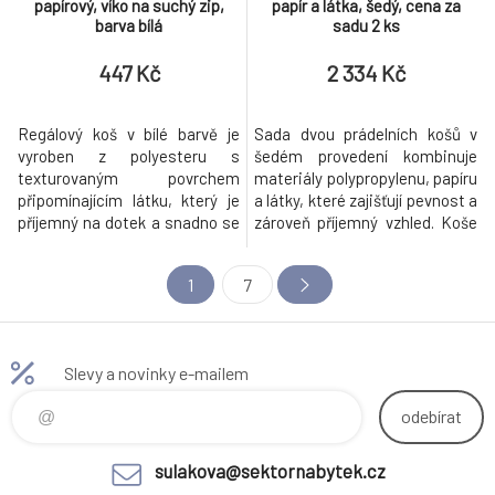
papírový, víko na suchý zip,
papír a látka, šedý, cena za
barva bílá
sadu 2 ks
447 Kč
2 334 Kč
Regálový koš v bílé barvě je
Sada dvou prádelních košů v
vyroben z polyesteru s
šedém provedení kombinuje
texturovaným povrchem
materiály polypropylenu, papíru
připomínajícím látku, který je
a látky, které zajišťují pevnost a
příjemný na dotek a snadno se
zároveň příjemný vzhled. Koše
udržuje. Koš je vybaven
mají praktické víko s kovovým
pevným víkem na suchý zip,
zapínáním pro diskrétní
1
7
které zajišťuje jednoduché a
uschování prádla a boční
rychlé zavírání. Praktické
úchyty pro snadnou
kovové otvory po stranách
manipulaci. Texturovaný
usnadňují manipulaci a
povrch dodává košům moderní
Slevy a novinky e-mailem
přenášení. Díky svému rozměru
a zároveň nenápadný design
a tvaru je vhodný p
vhodný do rů
odebírat
sulakova@sektornabytek.cz