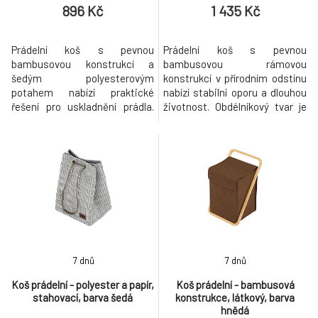
896 Kč
1 435 Kč
Prádelní koš s pevnou
Prádelní koš s pevnou
bambusovou konstrukcí a
bambusovou rámovou
šedým polyesterovým
konstrukcí v přírodním odstínu
potahem nabízí praktické
nabízí stabilní oporu a dlouhou
řešení pro uskladnění prádla.
životnost. Obdélníkový tvar je
Koš je vybaven víkem, které
doplněn hnědým
pomáhá udržet obsah skrytý a
polyesterovým potahem, který
zároveň zabraňuje šíření pachů.
je snadno udržovatelný a
Bambusová rámová
odolný vůči běžnému
konstrukce zajišťuje stabilitu a
opotřebení. Vrchní část koše je
lehkost, zatímco polyesterový
opatřena látkovým víkem,
materiál se snadno udržuje a je
které pomáhá udržet obsah
odolný vůči běžném
skrytý a zároveň umožňuje
jednodu
7 dnů
7 dnů
Koš prádelní - polyester a papír,
Koš prádelní - bambusová
stahovací, barva šedá
konstrukce, látkový, barva
hnědá