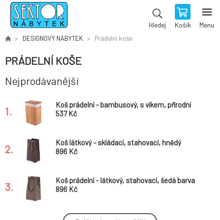
Košík
Menu
Hledej
DESIGNOVÝ NÁBYTEK
Prádelní koše
PRÁDELNÍ KOŠE
Nejprodávanější
Koš prádelní - bambusový, s víkem, přírodní
1.
537 Kč
Koš látkový - skládací, stahovací, hnědý
2.
896 Kč
Koš prádelní - látkový, stahovací, šedá barva
3.
896 Kč
Koš prádelní - proutěný, s víkem, bílý, cena za