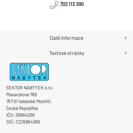
702 113 390
Další informace
Textové stránky
SEKTOR NÁBYTEK s.r.o.
Masarykova 789
757 01 Valašské Meziříčí
Česká Republika
IČO: 26864266
DIČ: CZ26864266