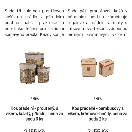
Sada tří kulatých proutěných
Sada pěti proutěných košů v
košů na prádlo v přírodním
přírodním odstínu kombinuje
odstínu nabízí praktické a
regálové a prádelní varianty s
estetické řešení pro ukládání
látkovou výstelkou zdobenou
špinavého prádla. Každý koš je
jemným květinovým vzorem.
vybaven víkem, které pomáhá
Koše jsou vyrobeny z pevného
udržet prostor uklizený a
proutí, které je navrženo pro
zabraňuje šíření pachů.
dlouhou životnost a snadnou
Proutěné provedení zajišťuje
údržbu. Látková vložka je
dostatečnou pevnost a
odnímatelná a zajišťuje
zároveň umožňuje cirkulaci
ochranu uložených věcí,
vzduchu, což přispívá k lepší
přičemž stahovací šňůrka s
hygieně. L
dřevěnými k
7 dnů
7 dnů
Koš prádelní - proutěný, s
Koš prádelní - bambusový s
víkem, kulatý, přírodní, cena za
víkem, krémovo-hnědý, cena za
sadu 3 ks
sadu 2 ks
2 155 Kč
2 155 Kč