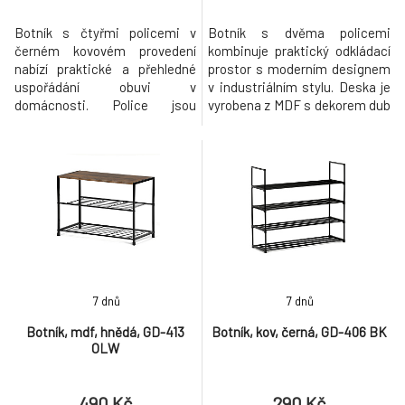
Botník s čtyřmi policemi v
Botník s dvěma policemi
černém kovovém provedení
kombinuje praktický odkládací
nabízí praktické a přehledné
prostor s moderním designem
uspořádání obuvi v
v industriálním stylu. Deska je
domácnosti. Police jsou
vyrobena z MDF s dekorem dub
navrženy pro snadnou údržbu a
Sonoma, který přináší přírodní
dlouhou životnost, zatímco
odstíny a teplý tón do interiéru.
plastová konstrukce zajišťuje
Černý kovový rám zajišťuje
stabilitu a ochranu podlahy
pevnost a stabilitu, přičemž
před poškozením. Nadčasový
otevřené kovové police
design s otevřenou konstrukcí
umožňují snadnou cirkulaci
umožňuje rychlé větrání obuvi
vzduchu a přehledné usklad
a zároveň usna
7 dnů
7 dnů
Botník, mdf, hnědá, GD-413
Botník, kov, černá, GD-406 BK
OLW
490 Kč
290 Kč