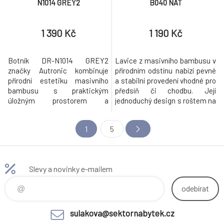
N1014 GREY2
B040 NAT
1 390 Kč
1 190 Kč
Botník DR-N1014 GREY2
Lavice z masivního bambusu v
značky Autronic kombinuje
přírodním odstínu nabízí pevné
přírodní estetiku masivního
a stabilní provedení vhodné pro
bambusu s praktickým
předsíň či chodbu. Její
úložným prostorem a
jednoduchý design s roštem na
komfortním sedákem
sedací ploše zajišťuje dobrou
potaženým šedou látkou.
cirkulaci vzduchu a zároveň
1
5
Konstrukce je vyrobena z
umožňuje pohodlné sezení při
pevného a odolného
obouvání. Pevné nohy ve tvaru
bambusového masivu, který
obdélníku zajišťují stabilitu a
díky své přirozené struktuře a
odolnost při každodenním
Slevy a novinky e-mailem
světlému odstínu dodává
používání. Díky přír
interiéru svěží a ekologický
odebírat
vzhled. Horní část botníku
sulakova@sektornabytek.cz