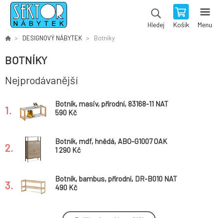
Košík
Menu
Hledej
DESIGNOVÝ NÁBYTEK
Botníky
BOTNÍKY
Nejprodávanější
Botník, masiv, přírodní, 83168-11 NAT
1.
590 Kč
Botník, mdf, hnědá, ABO-G1007 OAK
2.
1 290 Kč
Botník, bambus, přírodní, DR-B010 NAT
3.
490 Kč
Botník, kov, černá, GD-403 BK