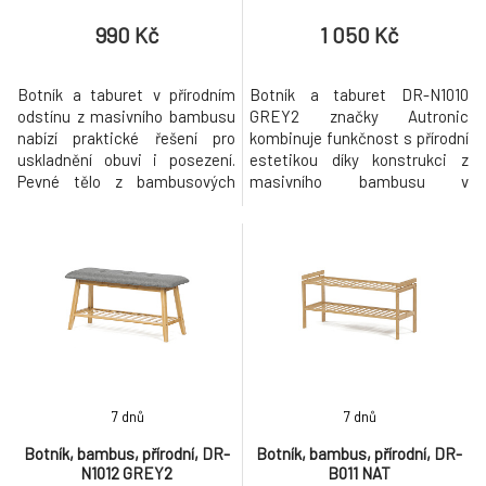
990 Kč
1 050 Kč
Botník a taburet v přírodním
Botník a taburet DR-N1010
odstínu z masivního bambusu
GREY2 značky Autronic
nabízí praktické řešení pro
kombinuje funkčnost s přírodní
uskladnění obuvi i posezení.
estetikou díky konstrukci z
Pevné tělo z bambusových
masivního bambusu v
lamel je doplněno dvěma
přírodním odstínu, která
policemi s dostatečným
zajišťuje pevnost a dlouhou
prostorem pro uložení bot,
životnost. Sedák je čalouněný
přičemž materiál se snadno
šedou látkou s jemnou
udržuje a je navržen pro
strukturou, která poskytuje
dlouhou životnost. Kompaktní
pohodlné posezení a zároveň
rozměry umožňují umístění v
doplňuje minimalistický
předsíni či chodbě
design. Dvě police tvořené b
7 dnů
7 dnů
Botník, bambus, přírodní, DR-
Botník, bambus, přírodní, DR-
N1012 GREY2
B011 NAT