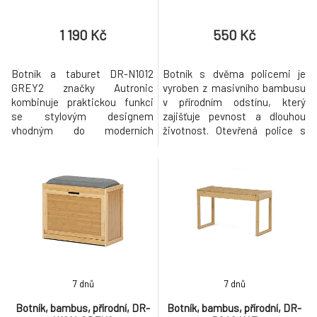
1 190 Kč
550 Kč
Botník a taburet DR-N1012
Botník s dvěma policemi je
GREY2 značky Autronic
vyroben z masivního bambusu
kombinuje praktickou funkci
v přírodním odstínu, který
se stylovým designem
zajišťuje pevnost a dlouhou
vhodným do moderních
životnost. Otevřená police s
interiérů. Konstrukce je
vodorovnými latěmi umožňuje
vyrobena z masivního
efektivní větrání a rychlé
bambusu v přírodním odstínu,
schnutí obuvi. Jednoduchý a
který zajišťuje vysokou pevnost
funkční design botníku se hodí
a odolnost proti opotřebení,
do různých interiérů, kde nabízí
zároveň přináší přírodní
praktické řešení pro uskladnění
estetiku a ekologický rozměr.
bot. Stabilní rám a ro
Sedák je čalouněný šedou
látkou
7 dnů
7 dnů
Botník, bambus, přírodní, DR-
Botník, bambus, přírodní, DR-