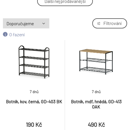
Další nejprodávanější
4.
190 Kč
Botník, masiv, bílá, 83168-11 WT
Filtrování
5.
590 Kč
O řazení
Botník, mdf, hnědá, ABO-G1008 OAK
6.
1 390 Kč
Botník, bambus, přírodní, DR-B011 NAT
7.
550 Kč
Botník, masiv, černá, 83168-12 BK
8.
7 dnů
7 dnů
1 090 Kč
Botník, kov, černá, GD-403 BK
Botník, mdf, hnědá, GD-413
OAK
Botník, mdf, hnědá, ABO-G1009 OAK
9.
1 790 Kč
190 Kč
490 Kč