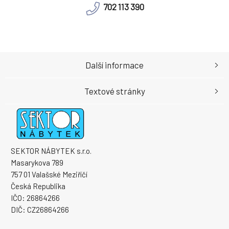
702 113 390
Další informace
Textové stránky
SEKTOR NÁBYTEK s.r.o.
Masarykova 789
757 01 Valašské Meziříčí
Česká Republika
IČO: 26864266
DIČ: CZ26864266