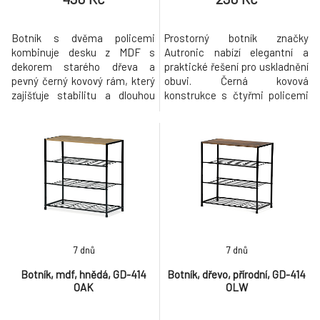
Botník s dvěma policemi
Prostorný botník značky
kombinuje desku z MDF s
Autronic nabízí elegantní a
dekorem starého dřeva a
praktické řešení pro uskladnění
pevný černý kovový rám, který
obuvi. Černá kovová
zajišťuje stabilitu a dlouhou
konstrukce s čtyřmi policemi
životnost. Horní deska nabízí
pojme velké množství párů bot,
prostor pro odkládání, zatímco
takže je ideální i pro větší
dvě kovové police poskytují
domácnosti. Díky otevřenému
dostatek místa pro uspořádání
designu je obuv snadno
obuvi. Kovové nohy jsou
přístupná a dobře větraná.
opatřeny plastovými krytkami,
Botník je stabilní, lehký a
které chrání podlahu před
snadno přemístitelný, což ho
poškození
činí vhodným
7 dnů
7 dnů
Botník, mdf, hnědá, GD-414
Botník, dřevo, přírodní, GD-414
OAK
OLW