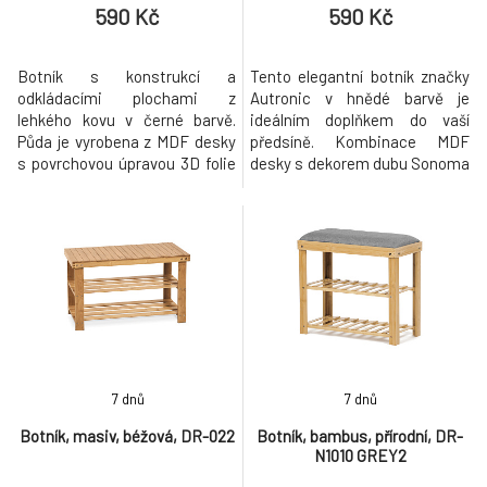
590 Kč
590 Kč
Botník s konstrukcí a
Tento elegantní botník značky
odkládacími plochami z
Autronic v hnědé barvě je
lehkého kovu v černé barvě.
ideálním doplňkem do vaší
Půda je vyrobena z MDF desky
předsíně. Kombinace MDF
s povrchovou úpravou 3D folie
desky s dekorem dubu Sonoma
v odstínu dub sonoma.
a kovových nohou v černé
barvě vytváří stylový a odolný
kousek, který se hodí do
jakéhokoli interiéru. Tři
praktické police nabízejí
dostatek prostoru pro
uspořádání vaší obuvi, zatímco
horní deska může slo
7 dnů
7 dnů
Botník, masiv, béžová, DR-022
Botník, bambus, přírodní, DR-
N1010 GREY2