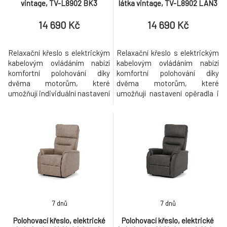
vintage, TV-L8902 BK3
látka vintage, TV-L8902 LAN3
14 690 Kč
14 690 Kč
Relaxační křeslo s elektrickým
Relaxační křeslo s elektrickým
kabelovým ovládáním nabízí
kabelovým ovládáním nabízí
komfortní polohování díky
komfortní polohování díky
dvěma motorům, které
dvěma motorům, které
umožňují individuální nastavení
umožňují nastavení opěradla i
opěradla a výklopné části pro
výklopné nožní opěrky. Potah z
nohy. Čalounění z černé látky ve
látky ve vintage stylu v
vintage stylu dodává křeslu
krémovém odstínu dodává
příjemnou texturu a zároveň
křeslu příjemný vzhled a
snadnou údržbu, zatímco
snadnou údržbu, zatímco
pevné kovové nohy zajišťují
pevné kovové nohy zajišťují
stabilitu a dlouhou životnost. Š
stabilitu a dlouhou životnost.
Křeslo je vybaven
7 dnů
7 dnů
Polohovací křeslo, elektrické
Polohovací křeslo, elektrické