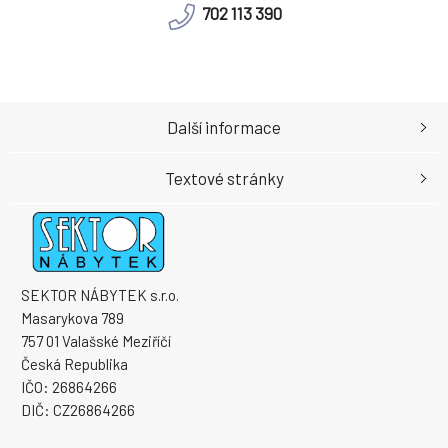
702 113 390
Další informace
Textové stránky
SEKTOR NÁBYTEK s.r.o.
Masarykova 789
757 01 Valašské Meziříčí
Česká Republika
IČO: 26864266
DIČ: CZ26864266