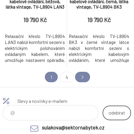
kabelové ovládání, béžová,
kabelové ovládání, černá, látka
látka vintage, TV-L8904 LAN3
vintage, TV-L8904 BK3
19 790 Kč
19 790 Kč
Relaxační křeslo TV-L8904
Relaxační křeslo TV-L8904
LAN3 nabízí komfortní sezení s
BK3 v černé vintage látce
elektrickým polohováním
nabízí komfortní sezení s
ovládaným kabelem, které
elektrickým kabelovým
umožňuje nastavení opěradla,
ovládáním, které umožňuje
podnožky i sedáku pomocí čtyř
plynulé polohování díky čtyřem
motorů. Potah je z příjemné
motorům. Pevná kovová
1
4
látky v krémovém vintage
podnož zajišťuje stabilitu a
odstínu, která dodává křeslu
dlouhou životnost, zatímco
nadčasový vzhled a snadnou
měkké čalounění a
údržbu. Pevná kovová podnož
ergonomicky tvarované
Slevy a novinky e-mailem
zajišťuje stabilitu a dlouhou
opěradlo podporují pohodlí při
životnos
odpočinku. Křeslo je vybaveno
odebírat
pols
sulakova@sektornabytek.cz