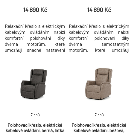
14 890 Kč
14 890 Kč
Relaxační křeslo s elektrickým
Relaxační křeslo s elektrickým
kabelovým ovládáním nabízí
kabelovým ovládáním nabízí
komfortní polohování díky
komfortní polohování díky
dvěma motorům, které
dvěma samostatným
umožňují snadné nastavení
motorům, které umožňují
opěradla i podnožky. Potah z
nastavení opěradla i podnožky
krémové látky je příjemný na
podle individuálních potřeb.
dotek a zároveň snadno
Potah z kvalitní šedé látky je
udržovatelný, zatímco pevné
příjemný na dotek a snadno se
kovové nohy zajišťují stabilitu a
udržuje, zatímco pevné kovové
dlouhou životnost. Křeslo je
nohy zajišťují stabilitu a
vybaveno výklopnou funkcí pro
dlouhou životnost. Křeslo je
snadné
vybaveno
7 dnů
7 dnů
Polohovací křeslo, elektrické
Polohovací křeslo, elektrické
kabelové ovládání, černá, látka
kabelové ovládání, béžová,