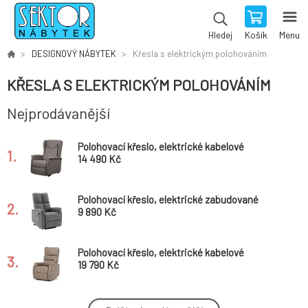
Košík
Menu
Hledej
DESIGNOVÝ NÁBYTEK
Křesla s elektrickým polohováním
KŘESLA S ELEKTRICKÝM POLOHOVÁNÍM
Nejprodávanější
Polohovací křeslo, elektrické kabelové
1.
ovládání, béžová, látka, TV-1192 SIL2
14 490 Kč
Polohovací křeslo, elektrické zabudované
2.
ovládání, šedá, látka, TV-929 GREY2
9 890 Kč
Polohovací křeslo, elektrické kabelové
3.
ovládání, béžová, látka vintage, TV-L8904
19 790 Kč
LAN3
Polohovací křeslo, elektrické zabudované