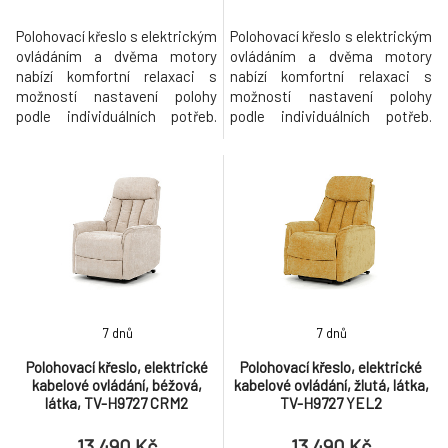
Polohovací křeslo s elektrickým
Polohovací křeslo s elektrickým
ovládáním a dvěma motory
ovládáním a dvěma motory
nabízí komfortní relaxaci s
nabízí komfortní relaxaci s
možností nastavení polohy
možností nastavení polohy
podle individuálních potřeb.
podle individuálních potřeb.
Potah je z hnědé látky, která je
Potah je z příjemné šedé látky,
příjemná na dotek a snadno se
která zajišťuje měkký dotek a
udržuje, zatímco pevné kovové
snadnou údržbu. Křeslo je
nohy zajišťují stabilitu a
vybaveno masážním
dlouhou životnost. Křeslo je
programem a vyhříváním, které
vybaveno masážním
přispívají k uvolnění svalů a
programem a vyhříváním, které
zvýšení pohodlí během
při
odpočinku. P
7 dnů
7 dnů
Polohovací křeslo, elektrické
Polohovací křeslo, elektrické
kabelové ovládání, béžová,
kabelové ovládání, žlutá, látka,
látka, TV-H9727 CRM2
TV-H9727 YEL2
13 490 Kč
13 490 Kč