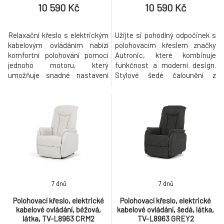
10 590 Kč
10 590 Kč
Relaxační křeslo s elektrickým
Užijte si pohodlný odpočinek s
kabelovým ovládáním nabízí
polohovacím křeslem značky
komfortní polohování pomocí
Autronic, které kombinuje
jednoho motoru, který
funkčnost a moderní design.
umožňuje snadné nastavení
Stylové šedé čalounění z
pozice sedáku i opěradla.
příjemné látky působí
Potah je z příjemné krémové
elegantně a snadno zapadne
látky, která se snadno udržuje
do každého interiéru. Díky
a přispívá k útulnému vzhledu.
elektrickému kabelovému
Kovová podnož zajišťuje
ovládání a výklopné funkci pro
stabilitu a pevnost, zatímco
snadnější vstávání nabízí křeslo
výklopná funkce usnadňuje
maximální komfort při
vstávání a
každodenním použí
7 dnů
7 dnů
Polohovací křeslo, elektrické
Polohovací křeslo, elektrické
kabelové ovládání, béžová,
kabelové ovládání, šedá, látka,
látka, TV-L8963 CRM2
TV-L8963 GREY2