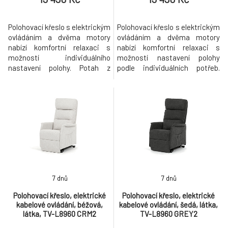
Polohovací křeslo s elektrickým
Polohovací křeslo s elektrickým
ovládáním a dvěma motory
ovládáním a dvěma motory
nabízí komfortní relaxaci s
nabízí komfortní relaxaci s
možností individuálního
možností nastavení polohy
nastavení polohy. Potah z
podle individuálních potřeb.
béžové látky je příjemný na
Potah je z příjemné žluté látky,
dotek a snadno se udržuje,
která zajišťuje měkký dotek a
zatímco pevná konstrukce
dostatečnou prodyšnost.
zajišťuje stabilitu a dlouhou
Křeslo je vybaveno masážním
životnost. Křeslo je vybaveno
programem a vyhříváním, které
masážním programem a
přispívají k uvolnění svalů a
vyhříváním, které přispívají k
zvýšení pohodlí během odp
uvolnění sval
7 dnů
7 dnů
Polohovací křeslo, elektrické
Polohovací křeslo, elektrické
kabelové ovládání, béžová,
kabelové ovládání, šedá, látka,
látka, TV-L8960 CRM2
TV-L8960 GREY2