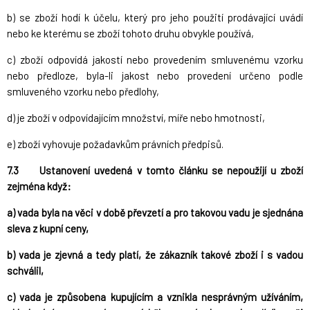
b) se zboží hodí k účelu, který pro jeho použití prodávající uvádí
nebo ke kterému se zboží tohoto druhu obvykle používá,
c) zboží odpovídá jakostí nebo provedením smluvenému vzorku
nebo předloze, byla-li jakost nebo provedení určeno podle
smluveného vzorku nebo předlohy,
d) je zboží v odpovídajícím množství, míře nebo hmotnosti,
e) zboží vyhovuje požadavkům právních předpisů.
7.3
Ustanovení uvedená v tomto článku se nepoužijí u zboží
zejména když:
a)
vada byla na věci v době převzetí a pro takovou vadu je sjednána
sleva z kupní ceny,
b) vada je zjevná a tedy platí, že zákazník takové zboží i s vadou
schválil,
c) vada je způsobena kupujícím a vznikla nesprávným užíváním,