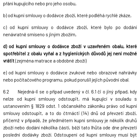
přání kupujícího nebo pro jeho osobu,
b) od kupní smlouvy o dodávce zboží, které podléhá rychlé zkáze,
c) od kupní smlouvy o dodávce zboží, které bylo po dodání
nenávratně smíseno s jiným zbožím,
d) od kupní smlouvy o dodávce zboží v uzavřeném obalu, které
spotřebitel z obalu vyňal a z hygienických důvodů jej není možné
vrátit
(zejména matrace a obdobné zboží)
e) od kupní smlouvy o dodávce zvukové nebo obrazové nahrávky
nebo počítačového programu, pokud porušil jejich původní obal.
6.2 Nejedná-li se o případ uvedený v čl. 6.1 či o jiný případ, kdy
nelze od kupní smlouvy odstoupit, má kupující v souladu s
ustanovením § 1829 odst. 1 občanského zákoníku právo od kupní
smlouvy odstoupit, a to do čtrnácti (14) dnů od převzetí zboží,
přičemž v případě, že předmětem kupní smlouvy je několik druhů
zboží nebo dodání několika částí, běží tato lhůta ode dne převzetí
poslední dodávky zboží. Odstoupení od kupní smlouvy musí být