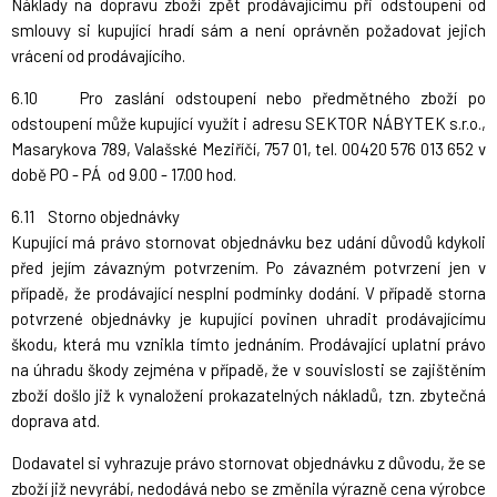
Náklady na dopravu zboží zpět prodávajícímu při odstoupení od
smlouvy si kupující hradí sám a není oprávněn požadovat jejich
vrácení od prodávajícího.
6.10 Pro zaslání odstoupení nebo předmětného zboží po
odstoupení může kupující využít i adresu SEKTOR NÁBYTEK s.r.o.,
Masarykova 789, Valašské Meziříčí, 757 01, tel. 00420 576 013 652 v
době PO - PÁ od 9.00 - 17.00 hod.
6.11
Storno objednávky
Kupující má právo stornovat objednávku bez udání důvodů kdykoli
před jejím závazným potvrzením. Po závazném potvrzení jen v
případě, že prodávající nesplní podmínky dodání. V případě storna
potvrzené objednávky je kupující povinen uhradit prodávajícímu
škodu, která mu vznikla tímto jednáním. Prodávající uplatní právo
na úhradu škody zejména v případě, že v souvislosti se zajištěním
zboží došlo již k vynaložení prokazatelných nákladů, tzn. zbytečná
doprava atd.
Dodavatel si vyhrazuje právo stornovat objednávku z důvodu, že se
zboží již nevyrábí, nedodává nebo se změnila výrazně cena výrobce