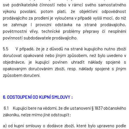
své podnikatelské činnosti nebo v rámci svého samostatného
výkonu povolání, potom platí, že objektivní odpovědnost
prodávajícího za prodlení je vyloučena v případě vyšší moci, do níž
se zahrnuje i provozní odstávka na straně prodávajícího,
povětrnostní vlivy, technické problémy přepravy či nesplnění
povinnosti subdodavatele prodávajícího.
5.5 V případě, že je z důvodů na straně kupujícího nutno zboží
doručovat opakovaně nebo jiným způsobem, než bylo uvedeno v
objednávce, je kupující povinen uhradit náklady spojené s
opakovaným doručováním zboží, resp. náklady spojené s jiným
způsobem doručení.
6. ODSTOUPENÍ OD KUPNÍ SMLOUVY :
6.1 Kupující bere na vědomí, že dle ustanovení § 1837 občanského
zákoníku, nelze mimo jiné odstoupit:
a) od kupní smlouvy o dodávce zboží, které bylo upraveno podle