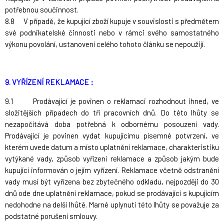
potřebnou součinnost.
8.8 V případě, že kupující zboží kupuje v souvislosti s předmětem
své podnikatelské činnosti nebo v rámci svého samostatného
výkonu povolání, ustanovení celého tohoto článku se nepoužijí.
9. VYŘÍZENÍ REKLAMACE :
9.1
Prodávající je povinen o reklamaci rozhodnout ihned, ve
složitějších případech do tří pracovních dnů. Do této lhůty se
nezapočítává doba potřebná k odbornému posouzení vady.
Prodávající je povinen vydat kupujícímu písemné potvrzení, ve
kterém uvede datum a místo uplatnění reklamace, charakteristiku
vytýkané vady, způsob vyřízení reklamace a způsob jakým bude
kupující informován o jejím vyřízení. Reklamace včetně odstranění
vady musí být vyřízena bez zbytečného odkladu, nejpozději do 30
dnů ode dne uplatnění reklamace, pokud se prodávající s kupujícím
nedohodne na delší lhůtě. Marné uplynutí této lhůty se považuje za
podstatné porušení smlouvy.