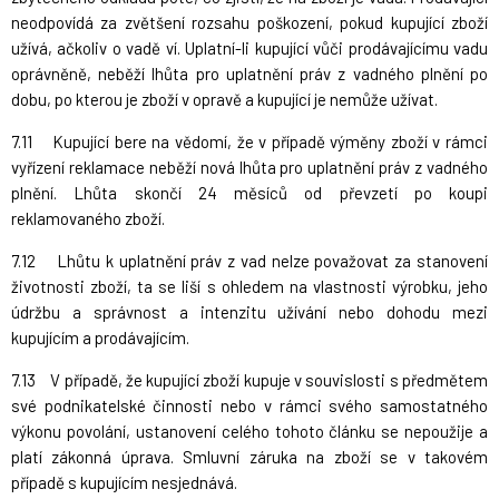
neodpovídá za zvětšení rozsahu poškození, pokud kupující zboží
užívá, ačkoliv o vadě ví. Uplatní-li kupující vůči prodávajícímu vadu
oprávněně, neběží lhůta pro uplatnění práv z vadného plnění po
dobu, po kterou je zboží v opravě a kupující je nemůže užívat.
7.11 Kupující bere na vědomí, že v případě výměny zboží v rámci
vyřízení reklamace neběží nová lhůta pro uplatnění práv z vadného
plnění. Lhůta skončí 24 měsíců od převzetí po koupi
reklamovaného zboží.
7.12 Lhůtu k uplatnění práv z vad nelze považovat za stanovení
životnosti zboží, ta se liší s ohledem na vlastnosti výrobku, jeho
údržbu a správnost a intenzitu užívání nebo dohodu mezi
kupujícím a prodávajícím.
7.13 V případě, že kupující zboží kupuje v souvislosti s předmětem
své podnikatelské činnosti nebo v rámci svého samostatného
výkonu povolání, ustanovení celého tohoto článku se nepoužije a
platí zákonná úprava. Smluvní záruka na zboží se v takovém
případě s kupujícím nesjednává.