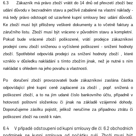
6.3 Zákazník má právo zboží vrátit do 14 dnů od převzetí zboží bez
udání důvodu v bezvadném stavu a pečlivě zabalené na vlastní náklady -
má tedy právo odstoupit od uzavřené kupní smlouvy bez udání důvodů.
Ke zboží musí být přiloženy veškeré dokumenty a to včetně faktury a
záručního listu. Zboží musí být vráceno v původním stavu a kompletní.
Pokud bude vrácené zboží poškozené, vrátí prodejce zákazníkovi
prodejní cenu zboží sníženou o vyčíslené poškození - snížení hodnoty
zboží. Spotřebitel odpovídá prodejci za snížení hodnoty zboží , které
vzniklo v důsledku nakládání s tímto zbožím jinak, než je nutné s ním
nakládat s ohledem na jeho povahu a vlastnosti.
Po doručení zboží provozovateli bude zákazníkovi zaslána částka
odpovídající plné kupní ceně zaplacené za zboží , popř. snížená o
poškození zboží, a to na jím udané číslo bankovního účtu, případně v
hotovosti poštovní složenkou či jinak na základě vzájemné dohody.
Doporučujeme zásilku pojistit, jelikož neručíme za případnou ztrátu či
poškození zboží na cestě k nám.
6.4 V případě odstoupení od kupní smlouvy dle čl. 6.2 obchodních
podmínek se kupní smlouva od počátku ruší. Zboží musí být