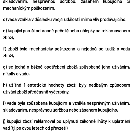
skladováním, nesprávnou údržbou, zásahem kupujícího či
mechanickým poškozením,
d) vada vznikla v důsledku vnější události mimo vliv prodávajícího,
e) kupující poruší ochranné pečetě nebo nálepky na reklamovaném
zboží,
f) zboží bylo mechanicky poškozeno a nejedná se tudíž o vadu
zboží,
g) se jedná o běžné opotřebení zboží, způsobené jeho užíváním,
nikoliv o vadu,
h) užitné i estetické hodnoty zboží byly nedbalým způsobem
užívání zboží předčasně vyčerpány,
i) vada byla způsobena kupujícím a vznikla nesprávným užíváním,
skladováním, nesprávnou údržbou nebo zásahem kupujícího,
j) kupující zboží reklamoval po uplynutí zákonné lhůty k uplatnění
vad (tj. po dvou letech od převzetí)