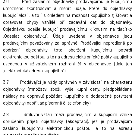
3.6 Před zasláním objednávky prodávajícímu je kupujícímu
umožněno zkontrolovat a měnit údaje, které do objednávky
kupující vložil, a to i s ohledem na možnost kupujícího zjišťovat a
opravovat chyby vzniklé při zadávání dat do objednávky.
Objednávku odešle kupující prodávajícímu kliknutím na tlačítko
„Odeslat objednávku“. Údaje uvedené v objednávce jsou
prodávajícím považovány za správné. Prodávající neprodleně po
obdržení objednávky toto obdržení kupujícímu potvrdí
elektronickou poštou, a to na adresu elektronické pošty kupujícího
uvedenou v uživatelském rozhraní či v objednávce (dále jen
„elektronická adresa kupujícího“).
3.7 Prodávající je vždy oprávněn v závislosti na charakteru
objednávky (množství zboží, výše kupní ceny, předpokládané
náklady na dopravu) požádat kupujícího o dodatečné potvrzení
objednávky (například písemně či telefonicky).
3.8 Smluvní vztah mezi prodávajícím a kupujícím vzniká
doručením přijetí objednávky (akceptací), jež je prodávajícím
zasláno kupujícímu elektronickou poštou, a to na adresu
elektronické pošty kupujícího.