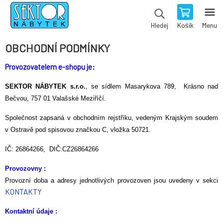
Košík
Menu
Hledej
OBCHODNÍ PODMÍNKY
Provozovatelem e-shopu je:
SEKTOR NÁBYTEK s.r.o.
,
se sídlem Masarykova 789, Krásno nad
Bečvou, 757 01 Valašské Meziříčí.
Společnost zapsaná v obchodním rejstříku, vedeným Krajským soudem
v Ostravě pod spisovou značkou C, vložka 50721.
IČ: 26864266, DIČ:CZ2
6864266
Provozovny
:
Provozní doba a adresy jednotlivých provozoven jsou uvedeny v sekci
KONTAKTY
Kontaktní údaje :