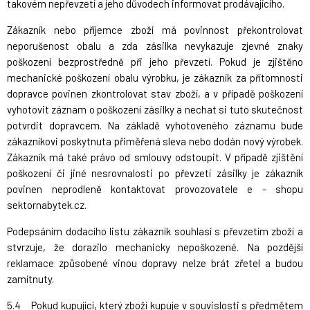
takovém nepřevzetí a jeho důvodech informovat prodávajícího.
Zákazník nebo příjemce zboží má povinnost překontrolovat
neporušenost obalu a zda zásilka nevykazuje zjevné znaky
poškození bezprostředně při jeho převzetí. Pokud je zjištěno
mechanické poškození obalu výrobku, je zákazník za přítomnosti
dopravce povinen zkontrolovat stav zboží, a v případě poškození
vyhotovit záznam o poškození zásilky a nechat si tuto skutečnost
potvrdit dopravcem. Na základě vyhotoveného záznamu bude
zákazníkovi poskytnuta přiměřená sleva nebo dodán nový výrobek.
Zákazník má také právo od smlouvy odstoupit. V případě zjištění
poškození či jiné nesrovnalosti po převzetí zásilky je zákazník
povinen neprodleně kontaktovat provozovatele e - shopu
sektornabytek.cz.
Podepsáním dodacího listu zákazník souhlasí s převzetím zboží a
stvrzuje, že dorazilo mechanicky nepoškozené. Na pozdější
reklamace způsobené vinou dopravy nelze brát zřetel a budou
zamítnuty.
5.4 Pokud kupující, který zboží kupuje v souvislosti s předmětem