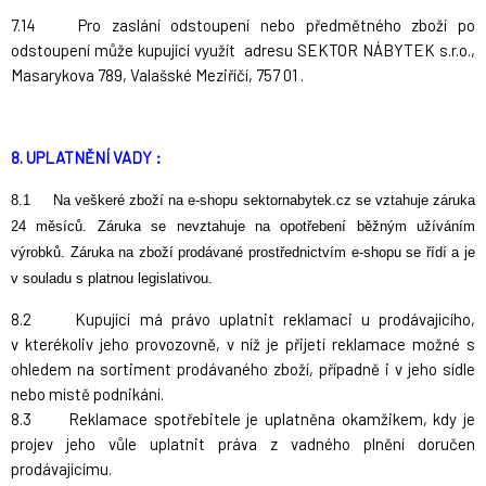
7.14 Pro zaslání odstoupení nebo předmětného zboží po
odstoupení může kupující využít adresu SEKTOR NÁBYTEK s.r.o.,
Masarykova 789, Valašské Meziříčí, 757 01 .
8. UPLATNĚNÍ VADY :
8.1 Na veškeré zboží na e-shopu sektornabytek.cz se vztahuje záruka
24 měsíců. Záruka se nevztahuje na opotřebení běžným užíváním
výrobků. Záruka na zboží prodávané prostřednictvím e-shopu se řídí a je
v souladu s platnou legislativou.
8.2 Kupující má právo uplatnit reklamaci u prodávajícího,
v kterékoliv jeho provozovně, v níž je přijetí reklamace možné s
ohledem na sortiment prodávaného zboží, případně i v jeho sídle
nebo místě podnikání.
8.3 Reklamace spotřebitele je uplatněna okamžikem, kdy je
projev jeho vůle uplatnit práva z vadného plnění doručen
prodávajícímu.