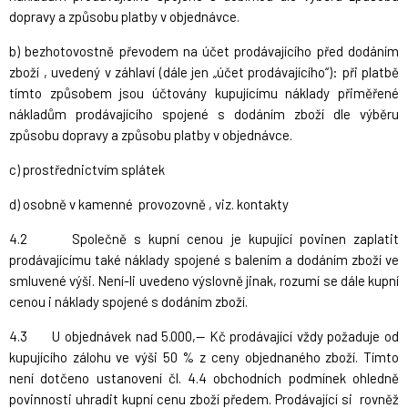
dopravy a způsobu platby v objednávce.
b) bezhotovostně převodem na účet prodávajícího před dodáním
zboží , uvedený v záhlaví (dále jen „účet prodávajícího“): při platbě
tímto způsobem jsou účtovány kupujícímu náklady přiměřené
nákladům prodávajícího spojené s dodáním zboží dle výběru
způsobu dopravy a způsobu platby v objednávce.
c) prostřednictvím splátek
d) osobně v kamenné provozovně , viz. kontakty
4.2 Společně s kupní cenou je kupující povinen zaplatit
prodávajícímu také náklady spojené s balením a dodáním zboží ve
smluvené výši. Není-li uvedeno výslovně jinak, rozumí se dále kupní
cenou i náklady spojené s dodáním zboží.
4.3 U objednávek nad 5.000,-- Kč prodávající vždy požaduje od
kupujícího zálohu ve výši 50 % z ceny objednaného zboží. Tímto
není dotčeno ustanovení čl. 4.4 obchodních podmínek ohledně
povinnosti uhradit kupní cenu zboží předem. Prodávající si rovněž