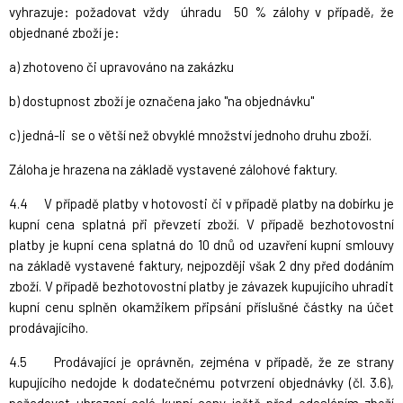
vyhrazuje: požadovat vždy úhradu 50 % zálohy v případě, že
objednané zboží je:
a) zhotoveno či upravováno na zakázku
b) dostupnost zboží je označena jako "na objednávku"
c) jedná-li se o větší než obvyklé množství jednoho druhu zboží.
Záloha je hrazena na základě vystavené zálohové faktury.
4.4 V případě platby v hotovosti či v případě platby na dobírku je
kupní cena splatná při převzetí zboží. V případě bezhotovostní
platby je kupní cena splatná do 10 dnů od uzavření kupní smlouvy
na základě vystavené faktury, nejpozději však 2 dny před dodáním
zboží. V případě bezhotovostní platby je závazek kupujícího uhradit
kupní cenu splněn okamžikem připsání příslušné částky na účet
prodávajícího.
4.5 Prodávající je oprávněn, zejména v případě, že ze strany
kupujícího nedojde k dodatečnému potvrzení objednávky (čl. 3.6),
požadovat uhrazení celé kupní ceny ještě před odesláním zboží