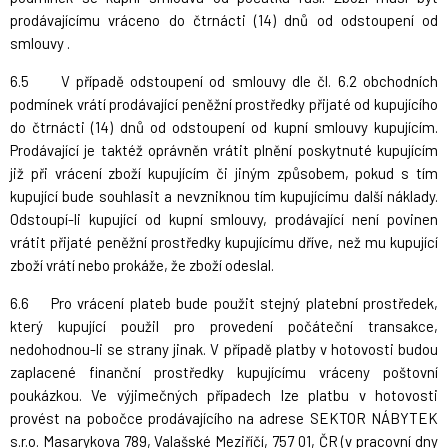
prodávajícímu vráceno do čtrnácti (14) dnů od odstoupení od
smlouvy .
6.5 V případě odstoupení od smlouvy dle čl. 6.2 obchodních
podmínek vrátí prodávající peněžní prostředky přijaté od kupujícího
do čtrnácti (14) dnů od odstoupení od kupní smlouvy kupujícím.
Prodávající je taktéž oprávněn vrátit plnění poskytnuté kupujícím
již při vrácení zboží kupujícím či jiným způsobem, pokud s tím
kupující bude souhlasit a nevzniknou tím kupujícímu další náklady.
Odstoupí-li kupující od kupní smlouvy, prodávající není povinen
vrátit přijaté peněžní prostředky kupujícímu dříve, než mu kupující
zboží vrátí nebo prokáže, že zboží odeslal.
6.6 Pro vrácení plateb bude použit stejný platební prostředek,
který kupující použil pro provedení počáteční transakce,
nedohodnou-li se strany jinak. V případě platby v hotovosti budou
zaplacené finanční prostředky kupujícímu vráceny poštovní
poukázkou. Ve výjimečných případech lze platbu v hotovosti
provést na pobočce prodávajícího na adrese SEKTOR NÁBYTEK
s.r.o. Masarykova 789, Valašské Meziříčí, 757 01, ČR (v pracovní dny