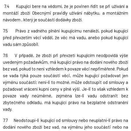
7.4 Kupující bere na vědomí, že je povinen řídit se při užívání a
montáži zboží Obecnými pravidly užívání nábytku, a montážním
návodem , který je součástí dodávky zboží.
7.5 Právo z vadného plnění kupujícímu nenáleží, pokud kupující
před převzetím věci věděl, že věc má vadu, anebo pokud kupující
vadu sám způsobil.
7.6 V případě, že zboží při převzetí kupujícím neodpovídá výše
uvedeným požadavkům, má kupující právo na dodání nového zboží
bez vad, pokud to není vzhledem k povaze věci nepřiměřené. Pokud
se vada týká pouze součásti věci, může kupující požadovat jen
výměnu součásti; není-li to možné, může odstoupit od smlouvy a
požadovat vrácení kupní ceny v plné výši. Je-li to však vzhledem k
povaze vady neúměrné, zejména lze-li vadu odstranit bez
zbytečného odkladu, má kupující právo na bezplatné odstranění
vady.
7.7 Neodstoupí-li kupující od smlouvy nebo neuplatní-li právo na
dodání nového zboží bez vad, na výměnu jeho součásti nebo na