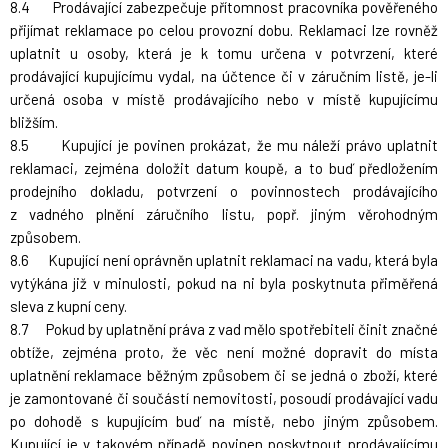
8.4 Prodávající zabezpečuje přítomnost pracovníka pověřeného
přijímat reklamace po celou provozní dobu. Reklamaci lze rovněž
uplatnit u osoby, která je k tomu určena v potvrzení, které
prodávající kupujícímu vydal, na účtence či v záručním listě, je-li
určená osoba v místě prodávajícího nebo v místě kupujícímu
bližším.
8.5 Kupující je povinen prokázat, že mu náleží právo uplatnit
reklamaci, zejména doložit datum koupě, a to buď předložením
prodejního dokladu, potvrzení o povinnostech prodávajícího
z vadného plnění záručního listu, popř. jiným věrohodným
způsobem.
8.6 Kupující není oprávněn uplatnit reklamaci na vadu, která byla
vytýkána již v minulosti, pokud na ni byla poskytnuta přiměřená
sleva z kupní ceny.
8.7 Pokud by uplatnění práva z vad mělo spotřebiteli činit značné
obtíže, zejména proto, že věc není možné dopravit do místa
uplatnění reklamace běžným způsobem či se jedná o zboží, které
je zamontované či součástí nemovitosti, posoudí prodávající vadu
po dohodě s kupujícím buď na místě, nebo jiným způsobem.
Kupující je v takovém případě povinen poskytnout prodávajícímu