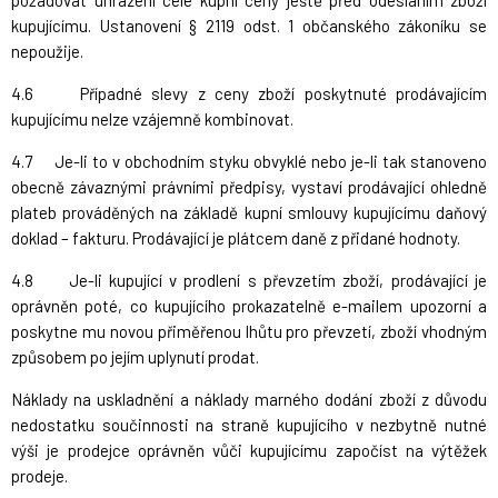
kupujícímu. Ustanovení § 2119 odst. 1 občanského zákoníku se
nepoužije.
4.6 Případné slevy z ceny zboží poskytnuté prodávajícím
kupujícímu nelze vzájemně kombinovat.
4.7 Je-li to v obchodním styku obvyklé nebo je-li tak stanoveno
obecně závaznými právními předpisy, vystaví prodávající ohledně
plateb prováděných na základě kupní smlouvy kupujícímu daňový
doklad – fakturu. Prodávající je plátcem daně z přidané hodnoty.
4.8 Je-li kupující v prodlení s převzetím zboží, prodávající je
oprávněn poté, co kupujícího prokazatelně e-mailem upozorní a
poskytne mu novou přiměřenou lhůtu pro převzetí, zboží vhodným
způsobem po jejím uplynutí prodat.
Náklady na uskladnění a náklady marného dodání zboží z důvodu
nedostatku součinnosti na straně kupujícího v nezbytně nutné
výši je prodejce oprávněn vůči kupujícímu započíst na výtěžek
prodeje.