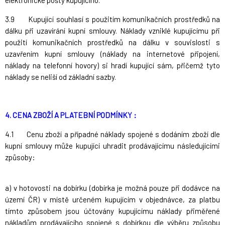
3.9 Kupující souhlasí s použitím komunikačních prostředků na
dálku při uzavírání kupní smlouvy. Náklady vzniklé kupujícímu při
použití komunikačních prostředků na dálku v souvislosti s
uzavřením kupní smlouvy (náklady na internetové připojení,
náklady na telefonní hovory) si hradí kupující sám, přičemž tyto
náklady se neliší od základní sazby.
4. CENA ZBOŽÍ A PLATEBNÍ PODMÍNKY
:
4.1 Cenu zboží a případné náklady spojené s dodáním zboží dle
kupní smlouvy může kupující uhradit prodávajícímu následujícími
způsoby:
a) v hotovosti na dobírku (dobírka je možná pouze při dodávce na
území ČR) v místě určeném kupujícím v objednávce, za platbu
tímto způsobem jsou účtovány kupujícímu náklady přiměřené
nákladům prodávajícího spojené s dobírkou dle výběru způsobu