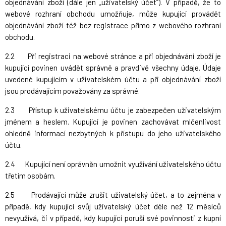
objednávání zboží (dále jen „uživatelský účet“). V případě, že to
webové rozhraní obchodu umožňuje, může kupující provádět
objednávání zboží též bez registrace přímo z webového rozhraní
obchodu.
2.2 Při registraci na webové stránce a při objednávání zboží je
kupující povinen uvádět správně a pravdivě všechny údaje. Údaje
uvedené kupujícím v uživatelském účtu a při objednávání zboží
jsou prodávajícím považovány za správné.
2.3 Přístup k uživatelskému účtu je zabezpečen uživatelským
jménem a heslem. Kupující je povinen zachovávat mlčenlivost
ohledně informací nezbytných k přístupu do jeho uživatelského
účtu.
2.4 Kupující není oprávněn umožnit využívání uživatelského účtu
třetím osobám.
2.5 Prodávající může zrušit uživatelský účet, a to zejména v
případě, kdy kupující svůj uživatelský účet déle než 12 měsíců
nevyužívá, či v případě, kdy kupující poruší své povinnosti z kupní