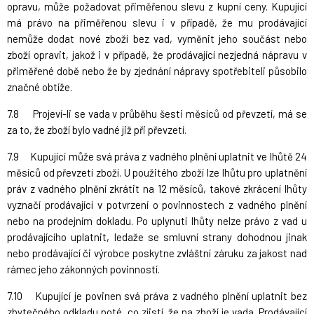
opravu, může požadovat přiměřenou slevu z kupní ceny. Kupující
má právo na přiměřenou slevu i v případě, že mu prodávající
nemůže dodat nové zboží bez vad, vyměnit jeho součást nebo
zboží opravit, jakož i v případě, že prodávající nezjedná nápravu v
přiměřené době nebo že by zjednání nápravy spotřebiteli působilo
značné obtíže.
7.8 Projeví-li se vada v průběhu šesti měsíců od převzetí, má se
za to, že zboží bylo vadné již při převzetí.
7.9 Kupující může svá práva z vadného plnění uplatnit ve lhůtě 24
měsíců od převzetí zboží. U použitého zboží lze lhůtu pro uplatnění
práv z vadného plnění zkrátit na 12 měsíců, takové zkrácení lhůty
vyznačí prodávající v potvrzení o povinnostech z vadného plnění
nebo na prodejním dokladu. Po uplynutí lhůty nelze právo z vad u
prodávajícího uplatnit, ledaže se smluvní strany dohodnou jinak
nebo prodávající či výrobce poskytne zvláštní záruku za jakost nad
rámec jeho zákonných povinností.
7.10 Kupující je povinen svá práva z vadného plnění uplatnit bez
zbytečného odkladu poté, co zjistí, že na zboží je vada. Prodávající