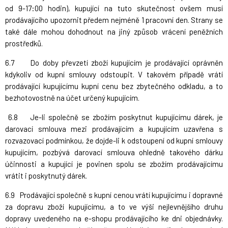
od 9-17:00 hodin), kupující na tuto skutečnost ovšem musí
prodávajícího upozornit předem nejméně 1 pracovní den. Strany se
také dále mohou dohodnout na jiný způsob vrácení peněžních
prostředků.
6.7 Do doby převzetí zboží kupujícím je prodávající oprávněn
kdykoliv od kupní smlouvy odstoupit. V takovém případě vrátí
prodávající kupujícímu kupní cenu bez zbytečného odkladu, a to
bezhotovostně na účet určený kupujícím.
6.8 Je-li společně se zbožím poskytnut kupujícímu dárek, je
darovací smlouva mezi prodávajícím a kupujícím uzavřena s
rozvazovací podmínkou, že dojde-li k odstoupení od kupní smlouvy
kupujícím, pozbývá darovací smlouva ohledně takového dárku
účinnosti a kupující je povinen spolu se zbožím prodávajícímu
vrátit i poskytnutý dárek.
6.9 Prodávající společně s kupní cenou vrátí kupujícímu i dopravné
za dopravu zboží kupujícímu, a to ve výši nejlevnějšího druhu
dopravy uvedeného na e-shopu prodávajícího ke dni objednávky.