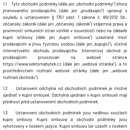
1.1 Tyto obchodní podmínky (dále jen „obchodní podmínky“) shora
jmenovaného prodávajícího (dále jen „prodávající“) upravují v
souladu s ustanovením § 1751 odst. 1 zákona č. 89/2012 Sb.,
občanský zákoník (dále jen „občanský zákoník“) vzájemná práva a
povinnosti smluvních stran vzniklé v souvislosti nebo na základě
kupní smlouvy (dále jen „kupní smlouva“) uzavírané mezi
prodávajícím a jinou fyzickou osobou (dále jen „kupující“), včetně
internetového obchodu prodávajícího. Internetový obchod je
prodávajícím provozován na webové stránce
https://www.sektornabytek.cz (dále jen „webová stránka“), a to
prostřednictvím rozhraní webové stránky (dále jen „webové
rozhraní obchodu“).
1.2 Ustanovení odchylná od obchodních podmínek je možné
sjednat v kupní smlouvě. Odchylná ujednání v kupní smlouvě mají
přednost před ustanoveními obchodních podmínek.
1.3 Ustanovení obchodních podmínek jsou nedílnou součástí
kupní smlouvy. Kupní smlouva a obchodní podmínky jsou
vyhotoveny v českém jazyce. Kupní smlouvu lze uzavřít v českém