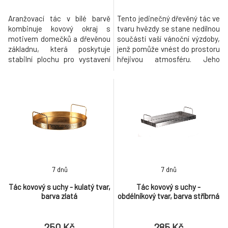
Aranžovací tác v bílé barvě
Tento jedinečný dřevěný tác ve
kombinuje kovový okraj s
tvaru hvězdy se stane nedílnou
motivem domečků a dřevěnou
součástí vaší vánoční výzdoby,
základnu, která poskytuje
jenž pomůže vnést do prostoru
stabilní plochu pro vystavení
hřejivou atmosféru. Jeho
dekorací. Tři kusy v sadě
prostorná konstrukce vám
nabízejí variabilitu v uspořádání
umožňuje vytvářet bohaté
a lze je využít samostatně
kompozice, do kterých můžete
nebo společně jako dekorativní
zapojit všechny vaše oblíbené
prvek na stole či komodě.
vánoční dekorační prvky. Dřevo
Kovový okraj s jemně
se navíc krásně hodí snad do
opracovaným povrchem
všech interiérů a doved
vytváří zajímavý v
7 dnů
7 dnů
Tác kovový s uchy - kulatý tvar,
Tác kovový s uchy -
barva zlatá
obdélníkový tvar, barva stříbrná
250 Kč
285 Kč