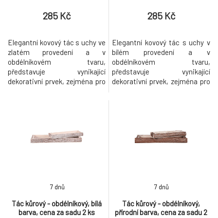
285 Kč
285 Kč
Elegantní kovový tác s uchy ve
Elegantní kovový tác s uchy v
zlatém provedení a v
bílém provedení a v
obdélníkovém tvaru,
obdélníkovém tvaru,
představuje vynikající
představuje vynikající
dekorativní prvek, zejména pro
dekorativní prvek, zejména pro
vánoční a adventní období.
vánoční a adventní období.
Jeho univerzální design
Jeho univerzální design
poskytuje skvělý základ pro
poskytuje skvělý základ pro
aranžování různých ozdob. Díky
aranžování různých ozdob. Díky
svému kovovému provedení je
svému kovovému provedení je
odolný a snadno se kombinuje
odolný a snadno se kombinuje
s různými styly vánoční
s různými styly vánoční
výzdoby. Buďte kreativn
výzdoby. Buďte kreativní
7 dnů
7 dnů
Tác kůrový - obdélníkový, bílá
Tác kůrový - obdélníkový,
barva, cena za sadu 2 ks
přírodní barva, cena za sadu 2