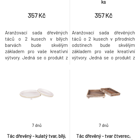
ks
357 Kč
357 Kč
Aranžovací sada dřevěných
Aranžovací sada dřevěných
táců o 2 kusech v bílých
táců o 2 kusech v přírodních
barvách bude skvělým
odstínech bude skvělým
základem pro vaše kreativní
základem pro vaše kreativní
výtvory. Jedná se o produkt z
výtvory. Jedná se o produkt z
přírodního materiálu, který
přírodního materiálu, který
bude ideální volbou k vytváření
bude ideální volbou k vytváření
osobité vánoční výzdoby.
osobité vánoční i celoroční
Pozor! Tento výrobek je určen
výzdoby. Je navíc opatřen
výhradně pro aranžovací a
ochrannou igelitovou vložkou.
dekorativní účely a není vhodný
pro styk s potravinami!
7 dnů
7 dnů
Tác dřevěný - kulatý tvar, bílý,
Tác dřevěný - tvar čtverec,