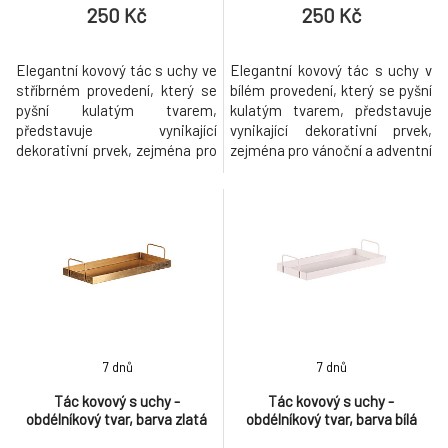
250 Kč
250 Kč
Elegantní kovový tác s uchy ve
Elegantní kovový tác s uchy v
stříbrném provedení, který se
bílém provedení, který se pyšní
pyšní kulatým tvarem,
kulatým tvarem, představuje
představuje vynikající
vynikající dekorativní prvek,
dekorativní prvek, zejména pro
zejména pro vánoční a adventní
vánoční a adventní období.
období. Jeho univerzální design
Jeho univerzální design
poskytuje skvělý základ pro
poskytuje skvělý základ pro
aranžování různých ozdob. Díky
aranžování různých ozdob. Díky
svému kovovému provedení je
svému kovovému provedení je
odolný a snadno se kombinuje
odolný a snadno se kombinuje
s různými styly vánoční
s různými styly vánoční
výzdoby. Buďte kr
výzdoby. Buď
7 dnů
7 dnů
Tác kovový s uchy -
Tác kovový s uchy -
obdélníkový tvar, barva zlatá
obdélníkový tvar, barva bílá