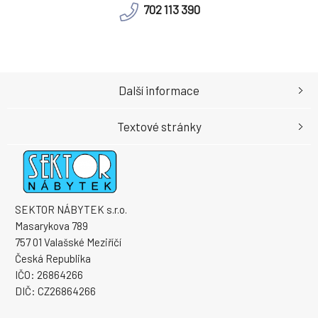
702 113 390
Další informace
Textové stránky
SEKTOR NÁBYTEK s.r.o.
Masarykova 789
757 01 Valašské Meziříčí
Česká Republika
IČO: 26864266
DIČ: CZ26864266