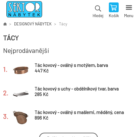
Košík
Menu
Hledej
DESIGNOVÝ NÁBYTEK
Tácy
TÁCY
Nejprodávanější
Tác kovový - oválný s motýlem, barva
1.
měděná
447 Kč
Tác kovový s uchy - obdélníkový tvar, barva
2.
stříbrná
285 Kč
Tác kovový - oválný s mašlemi, měděný, cena
3.
za sadu 2 ks
896 Kč
Tác kovový s uchy - obdélníkový tvar, barva