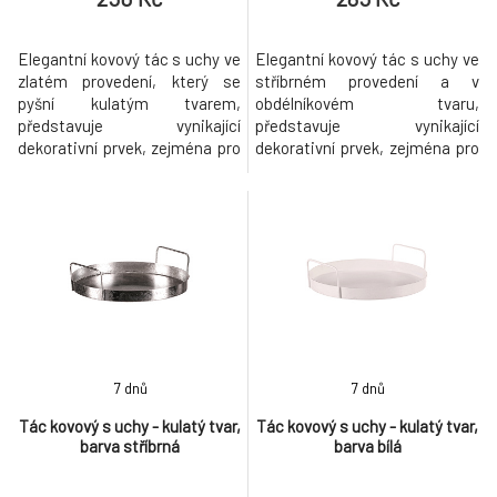
Elegantní kovový tác s uchy ve
Elegantní kovový tác s uchy ve
zlatém provedení, který se
stříbrném provedení a v
pyšní kulatým tvarem,
obdélníkovém tvaru,
představuje vynikající
představuje vynikající
dekorativní prvek, zejména pro
dekorativní prvek, zejména pro
vánoční a adventní období.
vánoční a adventní období.
Jeho univerzální design
Jeho univerzální design
poskytuje skvělý základ pro
poskytuje skvělý základ pro
aranžování různých ozdob. Díky
aranžování různých ozdob. Díky
svému kovovému provedení je
svému kovovému provedení je
odolný a snadno se kombinuje
odolný a snadno se kombinuje
s různými styly vánoční
s různými styly vánoční
výzdoby. Buďte
výzdoby. Buďte kreat
7 dnů
7 dnů
Tác kovový s uchy - kulatý tvar,
Tác kovový s uchy - kulatý tvar,
barva stříbrná
barva bílá