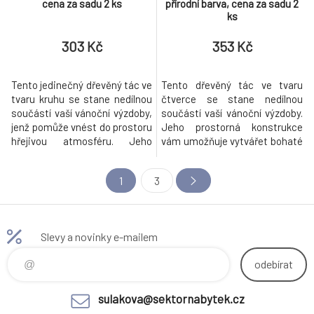
cena za sadu 2 ks
přírodní barva, cena za sadu 2
ks
303 Kč
353 Kč
Tento jedinečný dřevěný tác ve
Tento dřevěný tác ve tvaru
tvaru kruhu se stane nedílnou
čtverce se stane nedílnou
součástí vaší vánoční výzdoby,
součástí vaší vánoční výzdoby.
jenž pomůže vnést do prostoru
Jeho prostorná konstrukce
hřejivou atmosféru. Jeho
vám umožňuje vytvářet bohaté
prostorná konstrukce vám
kompozice, do kterých můžete
umožňuje vytvářet bohaté
zapojit všechny vaše oblíbené
1
3
kompozice, do kterých můžete
vánoční dekorační prvky. Dřevo
zapojit všechny vaše oblíbené
se navíc krásně hodí snad do
vánoční dekorační prvky. Dřevo
všech interiérů a dovede
se navíc krásně hodí snad do
navodit tu pravou domácí
Slevy a novinky e-mailem
všech interiérů a dovede
pohodu. Tento tác je ideálním
sp
odebírat
sulakova@sektornabytek.cz