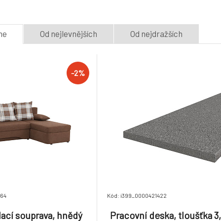
5.
ROH L
GILESA ROH L
2 týdny
2 týdny
22 750 Kč
22 295 Kč
me
Od nejlevnějších
Od nejdražších
-2%
Židle, mentolová / buk,
Skříň s regálem,
BALI 3 NEW
artisan/kašmír,
8.
NEW MA52
2 týdny
2 týdny
690 Kč
-2%
676 Kč
464
Kód: i399_0000421422
ací souprava, hnědý
Pracovní deska, tloušťka 3