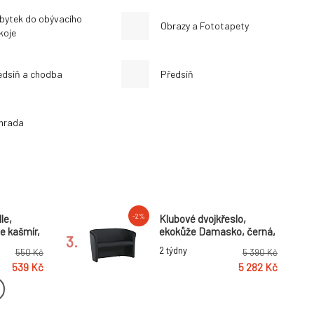
bytek do obývacího
Obrazy a Fototapety
koje
edsíň a chodba
Předsíň
hrada
-2%
le,
Klubové dvojkřeslo,
 kašmír,
ekokůže Damasko, černá,
3.
CUBA
2 týdny
550 Kč
5 390 Kč
539 Kč
5 282 Kč
-2%
cí
Univerzální sedací
 šedá,
souprava, béžovošedá