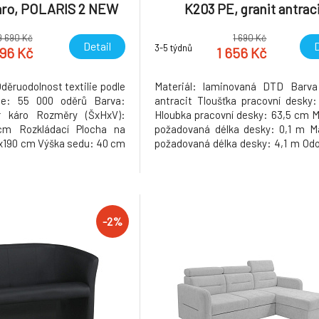
áro, POLARIS 2 NEW
K203 PE, granit antrac
9 690 Kč
1 690 Kč
Detail
D
3-5 týdnů
496 Kč
1 656 Kč
Oděruodolnost textilie podle
Materiál: laminovaná DTD Barva:
ale: 55 000 oděrů Barva:
antracit Tloušťka pracovní desky
r káro Rozměry (ŠxHxV):
Hloubka pracovní desky: 63,5 cm M
 cm Rozkládací Plocha na
požadovaná délka desky: 0,1 m M
4x190 cm Výška sedu: 40 cm
požadovaná délka desky: 4,1 m Odo
44/64 cm Výška nožiček: 2
poškození Odolná vůči mecha
 polštáře (ŠxH): 25x50 cm
opotřebení Odolná vůči světlu a 
táře (ŠxV): 45x45 cm Tři
Odolná vůči zvýšené teplotě až d
ře Dva
Hygienicky nezávadn
-2%