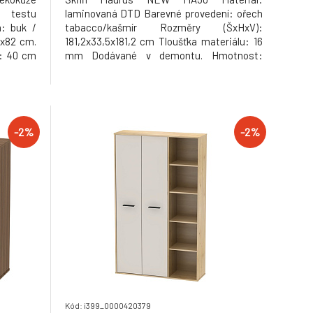
e testu
laminovaná DTD Barevné provedení: ořech
a: buk /
tabacco/kašmír Rozměry (ŠxHxV):
x82 cm.
181,2x33,5x181,2 cm Tloušťka materiálu: 16
u: 40 cm
mm Dodávané v demontu. Hmotnost:
86.5kg
-2%
-2%
Kód: i399_0000420379