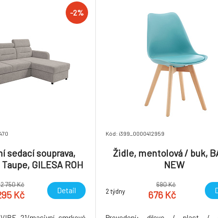
-2%
470
Kód: i399_0000412959
ní sedací souprava,
Židle, mentolová / buk, B
 Taupe, GILESA ROH
NEW
L
22 750 Kč
690 Kč
Detail
D
2 týdny
295 Kč
676 Kč
a VIBE 21/masivní smrkové
Provedení: dřevo / plast / 