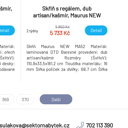
šmír,
Skříň s regálem, dub
artisan/kašmír, Maurus NEW
MA52
5 850 Kč
etail
Detail
2 týdny
5 733 Kč
teriál:
Skříň Maurus NEW MA52 Materiál:
í: ořech
laminovaná DTD Barevné provedení: dub
xHxV):
artisan/kašmír Rozměry (ŠxHxV):
í desky:
110,9x33,5x181,2 cm Tloušťka materiálu: 16
Dodávané
mm Šířka poliček za dvířky: 68,7 cm Šířka
policové části: 36,8 cm Šířka dvířek: 33,9
cm Dodávané v demontu. Hmotnost:
59.5kg
369
370
Další
sulakova@sektornabytek.cz
702 113 390