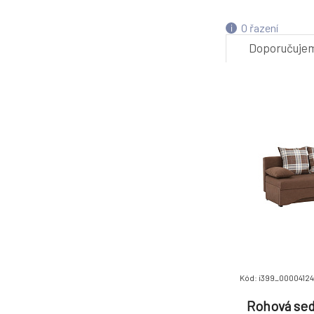
4.
O řazení
Doporučuje
-2%
7.
Kód: i399_0000412
Rohová sed