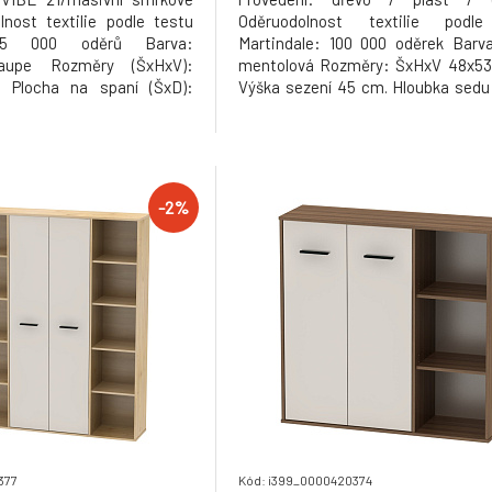
nost textilie podle testu
Oděruodolnost textilie podl
 35 000 oděrů Barva:
Martindale: 100 000 oděrek Barv
aupe Rozměry (ŠxHxV):
mentolová Rozměry: ŠxHxV 48x53
 Plocha na spaní (ŠxD):
Výška sezení 45 cm. Hloubka sed
ška sedu: 42 cm Hloubka
Nosnost: 100 kg Hmotnost: 4.5kg
řka sedáku: 131 cm Výška
8/60 cm Rozměry otomanu
cm Rozměry opěrky na ruku
-2%
377
Kód: i399_0000420374