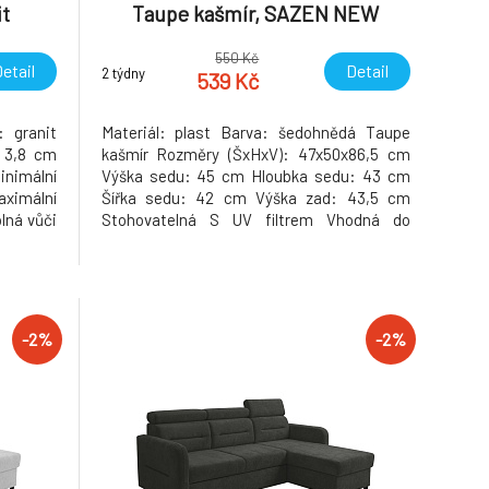
it
Taupe kašmír, SAZEN NEW
550 Kč
etail
Detail
2 týdny
539 Kč
 granit
Materiál: plast Barva: šedohnědá Taupe
: 3,8 cm
kašmír Rozměry (ŠxHxV): 47x50x86,5 cm
inimální
Výška sedu: 45 cm Hloubka sedu: 43 cm
aximální
Šířka sedu: 42 cm Výška zad: 43,5 cm
lná vůči
Stohovatelná S UV filtrem Vhodná do
nickému
interiéru a exteriéru Nosnost: 100 kg
vlhkosti
Dodáváno v monte Hmotnost: 3.85kg
o 180 °C
-2%
-2%