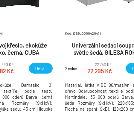
41
Kód: i399_0000420471
vojkřeslo, ekokůže
Univerzální sedací soupr
o, černá, CUBA
světle šedá, GILESA RO
5 390 Kč
22 750 Kč
Detail
D
2 týdny
282 Kč
22 295 Kč
ekokůže Damasko 01
Materiál: látka VIBE 86/masivní
t textilie podle testu
dřevo Oděruodolnost textilie pod
0 000 oděrů Barva: černá
Martindale: 35 000 oděrů Barva:
ena Rozměry (ŠxHxV):
šedá Rozměry (ŠxHxV): 220x16
ýška sedu: 45 cm Hloubka
Plocha na spaní (ŠxD): 128x200 
snost: 200 kg Dodáváno v
sedu: 42 cm Hloubka sedu: 60 c
objednání ve vyobrazených
sedáku: 131 cm Výška opěrky zad
vedeních látek: Savana,
cm Rozměry otomanu (ŠxH): 72
 Lava v cene 4.990 Kč, v
Rozměry opěrky na ruku (ŠxHxV):