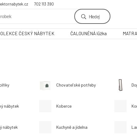
ektornabytek.cz
702 113 390
Hledej
KOLEKCE ČESKÝ NÁBYTEK
ČALOUNĚNÁ lůžka
MATR
plňky
Chovateľské potřeby
Dop
ký nábytek
Koberce
Ko
ý nábytek
Kuchyně a jídelna
La