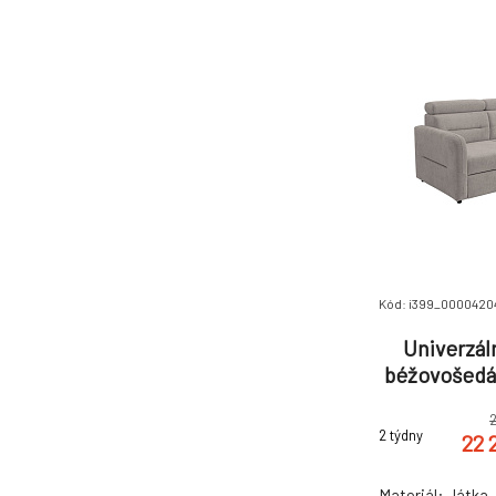
mikrofázi z
Kód: i399_0000420
Univerzál
béžovošedá
2 týdny
22 
Materiál: látk