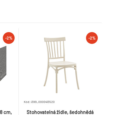
6.
Taupe, GILESA ROH L
2 týdny
22 750 Kč
22 750 Kč
22 295 Kč
22 295 Kč
-2%
 dub
Skříň s regálem, ořech
 Maurus
tabacco/kašmír, Maurus
9.
NEW MA52
2 týdny
5 850 Kč
5 850 Kč
-2%
-2%
5 733 Kč
5 733 Kč
Kód: i399_0000413520
,8 cm,
Stohovatelná židle, šedohnědá