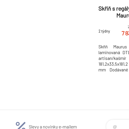
Skříň s regál
Maur
2 týdny
7 
Skříň Mauru
laminovaná DT
artisan/kaš
181,2x33,5x181,
mm Dodávané 
86.5kg
Slevy a novinky e-mailem