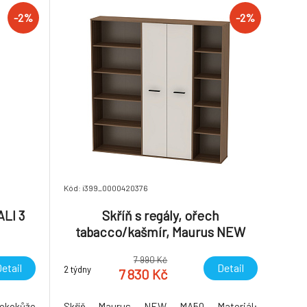
-2%
-2%
Kód: i399_0000420376
ALI 3
Skříň s regály, ořech
tabacco/kašmír, Maurus NEW
MA50
7 990 Kč
etail
Detail
2 týdny
7 830 Kč
ekokůže
Skříň Maurus NEW MA50 Materiál: