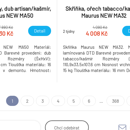
y, dub artisan/kašmír,
Skříňka, ořech tabacco/ka
us NEW MA50
Maurus NEW MA32
7 990 Kč
4 090 Kč
Detail
D
2 týdny
830 Kč
4 008 Kč
s NEW MA50 Materiál:
Skříňka Maurus NEW MA32. Ma
D Barevné provedení: dub
laminovaná DTD Barevné proveden
mír Rozměry (ŠxHxV):
tabacco/kašmír Rozměry (Š
2 cm Tloušťka materiálu: 16
110,9x33,5x107,6 cm Nosnost vrchn
v demontu. Hmotnost:
15 kg Tloušťka materiálu: 16 mm 
v demontu. Hmotnost: 38kg
1
2
3
4
5
6
...
368
Chci
odebírat