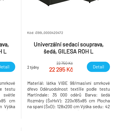
Kód: i399_0000420472
ava,
Univerzální sedací souprava,
H L
šedá, GILESA ROH L
22 750 Kč
etail
Detail
2 týdny
22 295 Kč
 smrkové
Materiál: látka VIBE 98/masivní smrkové
le testu
dřevo Oděruodolnost textilie podle testu
 světle
Martindale: 35 000 oděrů Barva: šedá
5x85 cm
Rozměry (ŠxHxV): 220x165x85 cm Plocha
cm Výška
na spaní (ŠxD): 128x200 cm Výška sedu: 42
m Šířka
cm Hloubka sedu: 60 cm Šířka sedáku: 131
: 48/60
cm Výška opěrky zad: 48/60 cm Rozměry
x131 cm
otomanu (ŠxH): 72x131 cm Rozměry opěrky
na ruku (ŠxHxV): 12x94x