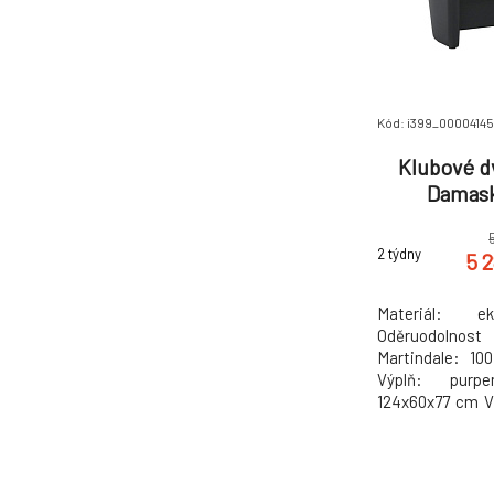
Kód: i399_00004145
Klubové d
Damask
2 týdny
5 
Materiál: 
Oděruodolnos
Martindale: 10
Výplň: purp
124x60x77 cm V
sedu: 42 cm No
monte Možnost 
barevných pro
Kronos, Soro,