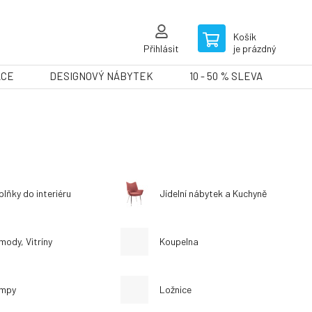
Košík
Přihlásit
je prázdný
ACE
DESIGNOVÝ NÁBYTEK
10 - 50 % SLEVA
lňky do interiéru
Jídelní nábytek a Kuchyně
mody, Vitríny
Koupelna
mpy
Ložnice