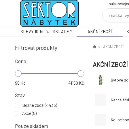
sulakova@s
SLEVY 10-50 % - SKLADEM
AKČNÍ ZBOŽÍ
Filtrovat produkty
AKČNÍ ZBOŽÍ
Cena
AKČNÍ ZBOŽÍ
Bytové do
98
Kč
41150
Kč
Stav
Kancelářs
Běžné zboží
(4433)
Akce
(5)
Koupelnov
Pouze skladem