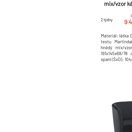
mix/vzor k
2 týdny
9 
Materiál: látka 
testu Martind
hnědý mix/vzo
191x145x68/78
spaní (ŠxD): 10
Hloubka sedu: 
cm Dekorativní
Opěrkové polš
opěrkové polštá