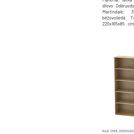
dřevo Oděruodol
Martindale:
béžovošedá T
220x165x85 cm
128x200 cm Vý
sedu: 60 cm Ší
opěrky zad: 4
(ŠxH): 72x131 
(Šx
Kód: i399_0000420