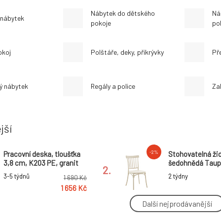
Nábytek do dětského
Ná
 nábytek
pokoje
po
okoj
Polštáře, deky, přikrývky
Př
ý nábytek
Regály a police
Za
jší
-2%
Pracovní deska, tloušťka
Stohovatelná žid
3,8 cm, K203 PE, granit
šedohnědá Taupe
2.
antracit
SAZEN NEW
3-5 týdnů
2 týdny
1 690 Kč
1 656 Kč
Další nejprodávanější
-2%
Univerzální sedací
Univerzální seda
souprava, šedá, GILESA
souprava, světle