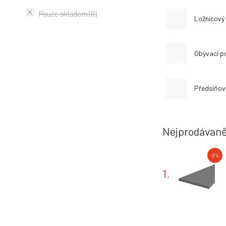
Pouze skladem
(0)
Ložnicový
Obývací p
Předsíňov
Nejprodávaně
-2%
1.
-2%