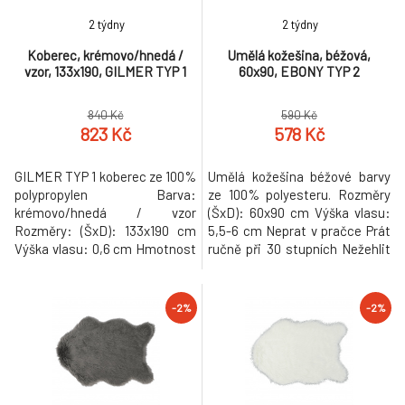
2 týdny
2 týdny
Koberec, krémovo/hnedá /
Umělá kožešina, béžová,
vzor, 133x190, GILMER TYP 1
60x90, EBONY TYP 2
840 Kč
590 Kč
823 Kč
578 Kč
GILMER TYP 1 koberec ze 100%
Umělá kožešina béžové barvy
polypropylen Barva:
ze 100% polyesteru. Rozměry
krémovo/hnedá / vzor
(ŠxD): 60x90 cm Výška vlasu:
Rozměry: (ŠxD): 133x190 cm
5,5-6 cm Neprat v pračce Prát
Výška vlasu: 0,6 cm Hmotnost
ručně při 30 stupních Nežehlit
vlasu: 950g / m2 Hmotnost:
Nesušit v sušičce Hmotnost:
3,79 kg Hmotnost: 3.79kg
1kg
-2%
-2%