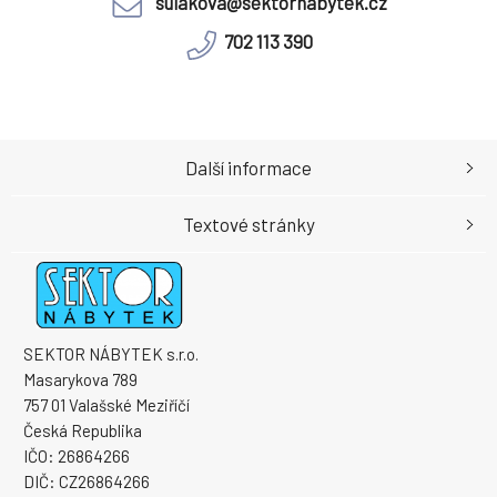
sulakova@sektornabytek.cz
702 113 390
Další informace
Textové stránky
SEKTOR NÁBYTEK s.r.o.
Masarykova 789
757 01 Valašské Meziříčí
Česká Republika
IČO: 26864266
DIČ: CZ26864266