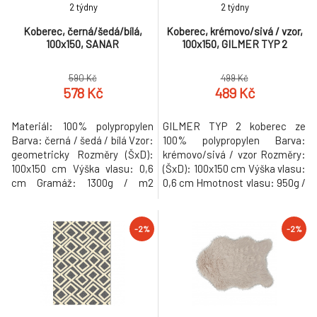
2 týdny
2 týdny
Koberec, černá/šedá/bílá,
Koberec, krémovo/sivá / vzor,
100x150, SANAR
100x150, GILMER TYP 2
590 Kč
499 Kč
578 Kč
489 Kč
Materiál: 100% polypropylen
GILMER TYP 2 koberec ze
Barva: černá / šedá / bílá Vzor:
100% polypropylen Barva:
geometricky Rozměry (ŠxD):
krémovo/sivá / vzor Rozměry:
100x150 cm Výška vlasu: 0,6
(ŠxD): 100x150 cm Výška vlasu:
cm Gramáž: 1300g / m2
0,6 cm Hmotnost vlasu: 950g /
Tloušťka koberce: 0,8 cm
m2 Hmotnost: 3,79 kg
Vhodný na podlahové topení
Hmotnost: 3.79kg
Neperte v pračce Nebieľte
-2%
-2%
nečistěte chemicky Nesušte v
sušičce nežehlete Dodávané v
monte Hmotnost: 2.1kg