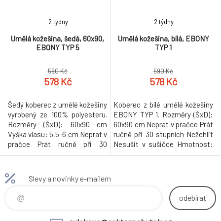
2 týdny
2 týdny
Umělá kožešina, šedá, 60x90,
Umělá kožešina, bílá, EBONY
EBONY TYP 5
TYP 1
590 Kč
590 Kč
578 Kč
578 Kč
Šedý koberec z umělé kožešiny
Koberec z bílé umělé kožešiny
vyrobený ze 100% polyesteru.
EBONY TYP 1. Rozměry (ŠxD):
Rozměry (ŠxD): 60x90 cm
60x90 cm Neprat v pračce Prát
Výška vlasu: 5,5-6 cm Neprat v
ručně při 30 stupních Nežehlit
pračce Prát ručně při 30
Nesušit v sušičce Hmotnost:
stupních Nežehlit Nesušit v
1kg
sušičce Hmotnost: 1kg
Slevy a novinky e-mailem
odebírat