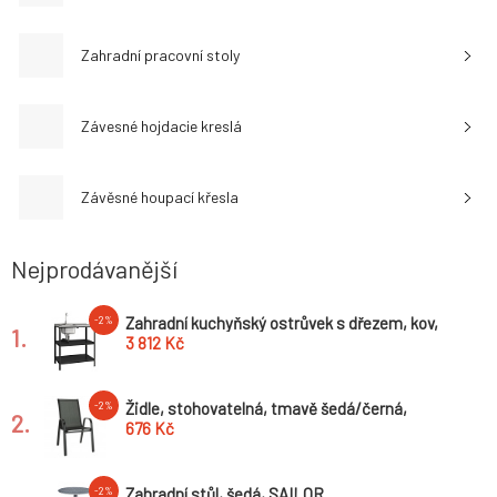
Zahradní pracovní stoly
Závesné hojdacie kreslá
Závěsné houpací křesla
Nejprodávanější
Zahradní kuchyňský ostrůvek s dřezem, kov,
-2%
1.
černá, INES TYP 4
3 812 Kč
Židle, stohovatelná, tmavě šedá/černá,
-2%
2.
ALDERA
676 Kč
Zahradní stůl, šedá, SAILOR
-2%