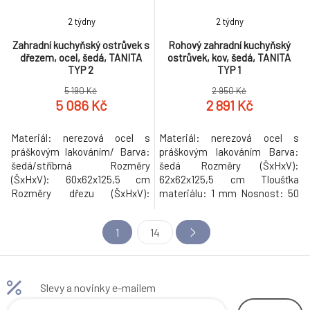
2 týdny
2 týdny
Zahradní kuchyňský ostrůvek s
Rohový zahradní kuchyňský
dřezem, ocel, šedá, TANITA
ostrůvek, kov, šedá, TANITA
TYP 2
TYP 1
5 190 Kč
2 950 Kč
5 086 Kč
2 891 Kč
Materiál: nerezová ocel s
Materiál: nerezová ocel s
práškovým lakováním/ Barva:
práškovým lakováním Barva:
šedá/stříbrná Rozměry
šedá Rozměry (ŠxHxV):
(ŠxHxV): 60x62x125,5 cm
62x62x125,5 cm Tloušťka
Rozměry dřezu (ŠxHxV):
materiálu: 1 mm Nosnost: 50
42x42x20 cm Vnitřní rozměry
kg S policí Nosnost police : 25
dřezu (ŠxHxV): 36,8x36,8x20
kg Ochranná zábrana Pracovní
1
14
cm Tloušťka materiálu: 0,4 - 1
plocha z nerezavějící oceli
mm Nosnost: 50 kg S policí
umožňuje snadné čištění,
Nosnost police: 25 kg
zajišťuje hygienické používání a
Ochranná zábrana S drezom
je odolná vůči povětrnostním
Slevy a novinky e-mailem
Dodávané s vodovodnou
vlivům Rektifikační šrouby na
batériou Jednopáková batéria
nohou N