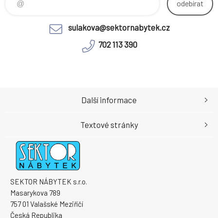
odebírat
Prac
sulakova@sektornabytek.cz
702 113 390
Další informace
Textové stránky
SEKTOR NÁBYTEK s.r.o.
Masarykova 789
757 01 Valašské Meziříčí
Česká Republika