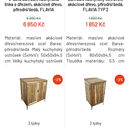
linka s dřezem, akáciové dřevo,
akáciové dřevo, přírodní/šedá,
přírodní/šedá, FLAVIA
FLAVIA TYP 2
6 990 Kč
1 890 Kč
6 850 Kč
1 852 Kč
Materiál: masivní akáciové
Materiál: masivní akáciové
dřevo/nerezová ocel Barva:
dřevo/nerezová ocel Barva:
přírodní/šedá Malý kuchyňský
přírodní/šedá Rozměry
ostrůvek (ŠxHxV): 50x50x94,5
(ŠxHxV): 80x50x94,5 cm
cm Velký kuchyňský ostrůvek
Tloušťka materiálu: 0,5 cm
(ŠxHxV): 80x50x94,5 cm
Nosnost: 20 kg S policemi
Kuchyňský ostrůvek s dřezem
Nosnost police: 10 kg
(ŠxHxV): 80x50x94,5 cm
Rektifikační šrouby na nohou
-2%
-2%
Rozměry dřezu (ŠxHxV):
Navržen pro venkovní použití
38x33x17 cm Vnitřní rozměry
Ideální řešení k bazénu, na
dřezu (ŠxHxV): 30x26 cm
zahradu, na terasu nebo do
Tloušťka materiálu: 0,5 cm
altánku Stabilní rám odolný
Nosnost: 20 kg S policem
vůči korozi Odolný vůči U
2 týdny
2 týdny