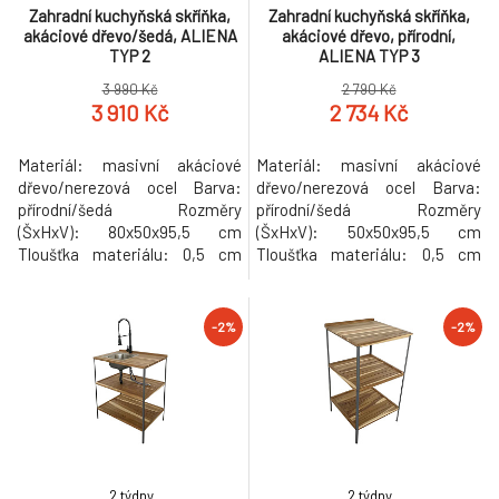
Zahradní kuchyňská skříňka,
Zahradní kuchyňská skříňka,
akáciové dřevo/šedá, ALIENA
akáciové dřevo, přírodní,
TYP 2
ALIENA TYP 3
3 990 Kč
2 790 Kč
3 910 Kč
2 734 Kč
Materiál: masivní akáciové
Materiál: masivní akáciové
dřevo/nerezová ocel Barva:
dřevo/nerezová ocel Barva:
přírodní/šedá Rozměry
přírodní/šedá Rozměry
(ŠxHxV): 80x50x95,5 cm
(ŠxHxV): 50x50x95,5 cm
Tloušťka materiálu: 0,5 cm
Tloušťka materiálu: 0,5 cm
Nosnost: 20 kg Dvoudveřová S
Nosnost: 20 kg Jednodveřová
policemi Nosnost police: 10 kg
S policemi Nosnost police: 10
S úchyty Barva úchytek: černá
kg S úchyty Barva úchytek:
-2%
-2%
Navržena pro venkovní použití
černá Navržena pro venkovní
Ideální řešení k bazénu, na
použití Ideální řešení k bazénu,
zahradu, na terasu nebo do
na zahradu, na terasu nebo do
altánku Stabilní rám odolný
altánku Stabilní rám odolný
vůči korozi
vůči koroz
2 týdny
2 týdny