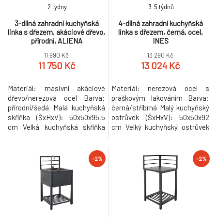
2 týdny
3-5 týdnů
3-dílná zahradní kuchyňská
4-dílná zahradní kuchyňská
linka s dřezem, akáciové dřevo,
linka s dřezem, černá, ocel,
přírodní, ALIENA
INES
11 990 Kč
13 290 Kč
11 750 Kč
13 024 Kč
Materiál: masivní akáciové
Materiál: nerezová ocel s
dřevo/nerezová ocel Barva:
práškovým lakováním Barva:
přírodní/šedá Malá kuchyňská
černá/stříbrná Malý kuchyňský
skříňka (ŠxHxV): 50x50x95,5
ostrůvek (ŠxHxV): 50x50x92
cm Velká kuchyňská skříňka
cm Velký kuchyňský ostrůvek
(ŠxHxV): 80x50x95,5 cm
(ŠxHxV): 80x50x92 cm
Kuchyňská skříňka s dřezem
Kuchyňská skříňka (ŠxHxV):
(ŠxHxV): 80x50x95,5 cm
80x50x92 cm Kuchyňská
-2%
-2%
Rozměry dřezu (ŠxHxV):
skříňka s dřezem (ŠxHxV):
38x33x17 cm Vnitřní rozměry
80x50x92 cm Rozměry dřezu
dřezu (ŠxHxV): 30x26 cm
(ŠxHxV): 38x33x17,5 cm Vnitřní
Tloušťka materiálu: 0,5 cm
rozměry dřezu (ŠxHxV):
Nosnost: 20 kg S policemi N
32x27x16 cm Tloušťka mater