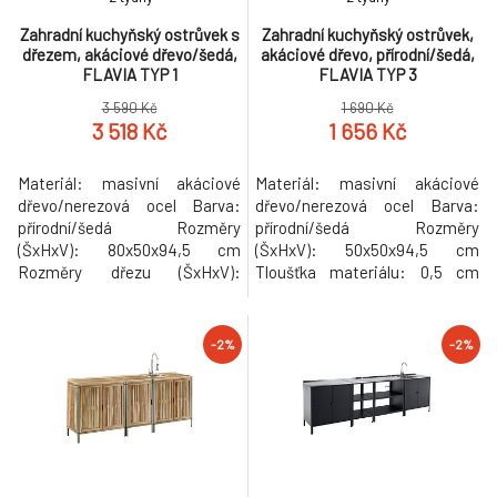
Zahradní kuchyňský ostrůvek s
Zahradní kuchyňský ostrůvek,
dřezem, akáciové dřevo/šedá,
akáciové dřevo, přírodní/šedá,
FLAVIA TYP 1
FLAVIA TYP 3
3 590 Kč
1 690 Kč
3 518 Kč
1 656 Kč
Materiál: masivní akáciové
Materiál: masivní akáciové
dřevo/nerezová ocel Barva:
dřevo/nerezová ocel Barva:
přírodní/šedá Rozměry
přírodní/šedá Rozměry
(ŠxHxV): 80x50x94,5 cm
(ŠxHxV): 50x50x94,5 cm
Rozměry dřezu (ŠxHxV):
Tloušťka materiálu: 0,5 cm
38x33x17 cm Vnitřní rozměry
Nosnost: 20 kg S policemi
dřezu (ŠxHxV): 30x26 cm
Nosnost police: 10 kg
Tloušťka materiálu: 0,5 cm
Rektifikační šrouby na nohou
-2%
-2%
Nosnost: 20 kg S policemi
Navržen pro venkovní použití
Nosnost police: 10 kg S
Ideální řešení k bazénu, na
dřezem Rektifikační šrouby na
zahradu, na terasu nebo do
nohou Navržen pro venkovní
altánku Stabilní rám odolný
použití Ideální řešení k bazénu,
vůči korozi Odolný vůči U