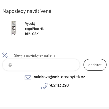
Naposledy navštívené
Vysoký
regál/botník,
bílá, OSKI
Slevy a novinky e-mailem
odebírat
sulakova@sektornabytek.cz
702 113 390