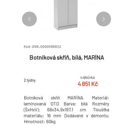
Kód: i399_0000096822
Kód: i399_0
, VIVAT
Botníková skříň, bílá, MARÍNA
10-řa
0 Kč
4 950 Kč
2 týdny
2 týdny
0 Kč
4 851 Kč
a: artisan
Botníková skříň MARÍNA. Materiál:
Materiál:
 Tloušťka
laminovaná DTD Barva: bílá Rozměry
(ŠxHxV): 
né úložné
(ŠxHxV): 68x34,9x197,1 cm Tloušťka
řadový b
ý výrobek
materiálu: 16 mm Dodávané v demontu.
Dodávané 
26kg
Hmotnost: 60kg