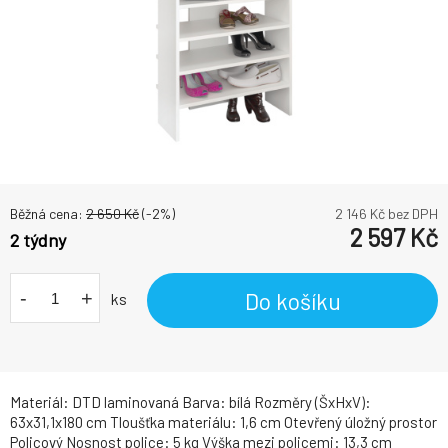
Běžná cena:
2 650
Kč
(-
2
%)
2 146
Kč bez DPH
2 597
Kč
2 týdny
-
+
Do košíku
ks
Materiál: DTD laminovaná Barva: bílá Rozměry (ŠxHxV):
63x31,1x180 cm Tloušťka materiálu: 1,6 cm Otevřený úložný prostor
Policový Nosnost police: 5 kg Výška mezi policemi: 13,3 cm