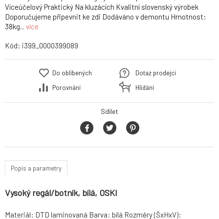
Víceúčelový Praktický Na kluzácích Kvalitní slovenský výrobek
Doporučujeme připevnit ke zdi Dodáváno v demontu Hmotnost:
38kg...
více
Kód:
i399_0000399089
Do oblíbených
Dotaz prodejci
Porovnání
Hlídání
Sdílet
Popis a parametry
Vysoký regál/botník, bílá, OSKI
Materiál: DTD laminovaná Barva: bílá Rozměry (ŠxHxV):