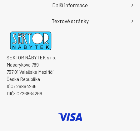
Další informace
Textové stránky
SEKTOR NÁBYTEK s.r.o.
Masarykova 789
757 01 Valašské Meziříčí
Česká Republika
IČO: 26864266
DIČ: CZ26864266