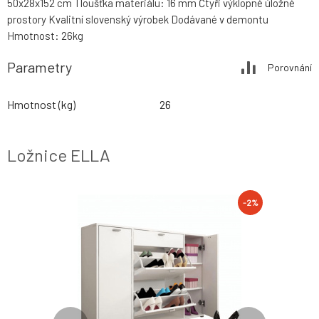
50x28x152 cm Tloušťka materiálu: 16 mm Čtyři výklopné úložné
prostory Kvalitní slovenský výrobek Dodávané v demontu
Hmotnost: 26kg
Parametry
Porovnání
Hmotnost (kg)
26
Ložnice ELLA
-2%
-2%