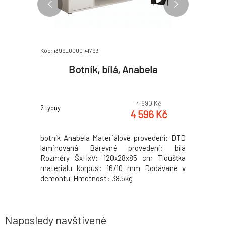
Kód: i399_0000141793
Kód: i399_
éžová,
Botník, bílá, Anabela
Vysoký 
 Kč
4 690 Kč
2 týdny
2 týdny
 Kč
4 596 Kč
 prostorem
botník Anabela Materiálové provedení: DTD
Materiál
odle testu
laminovaná Barevné provedení: bílá
Rozměry (
va: béžová
Rozměry ŠxHxV: 120x28x85 cm Tloušťka
materiálu
 cm Hloubka
materiálu korpus: 16/10 mm Dodávané v
Policový 
u: 38 cm
demontu. Hmotnost: 38.5kg
policemi:
g
kluzácíc
Doporučuj
v demontu
Naposledy navštívené