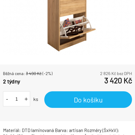
Běžná cena:
3 490
Kč
(-
2
%)
2 826
Kč bez DPH
3 420
Kč
2 týdny
-
+
Do košíku
ks
Materiál: DTD laminovaná Barva: artisan Rozměry (ŠxHxV):