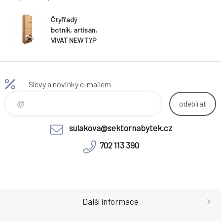
Čtyřřadý
botník, artisan,
VIVAT NEW TYP
3
Slevy a novinky e-mailem
odebírat
sulakova@sektornabytek.cz
702 113 390
Další informace