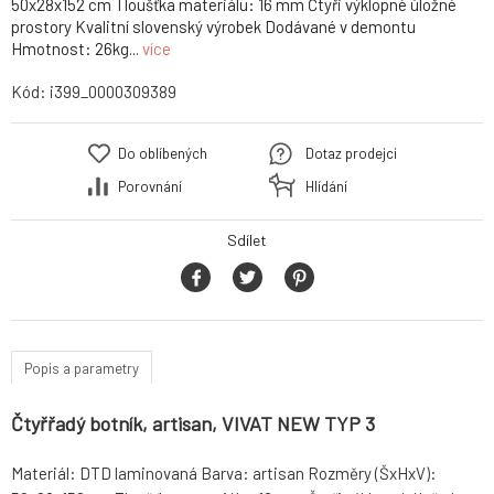
50x28x152 cm Tloušťka materiálu: 16 mm Čtyři výklopné úložné
prostory Kvalitní slovenský výrobek Dodávané v demontu
Hmotnost: 26kg...
více
Kód:
i399_0000309389
Do oblíbených
Dotaz prodejci
Porovnání
Hlídání
Sdílet
Popis a parametry
Čtyřřadý botník, artisan, VIVAT NEW TYP 3
Materiál: DTD laminovaná Barva: artisan Rozměry (ŠxHxV):