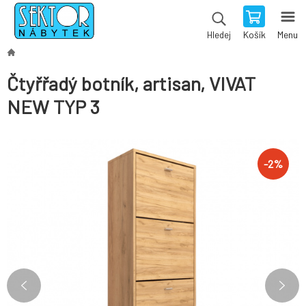
Košík
Menu
Hledej
Čtyřřadý botník, artisan, VIVAT
NEW TYP 3
-
2
%