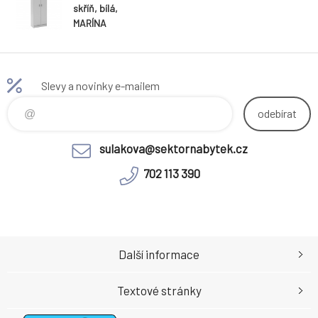
skříň, bílá,
MARÍNA
Slevy a novinky e-mailem
odebírat
sulakova@sektornabytek.cz
702 113 390
Další informace
Textové stránky