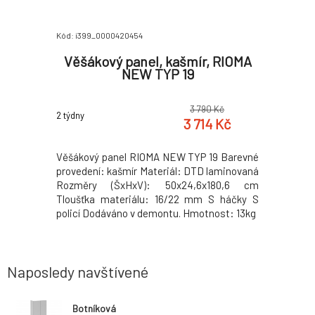
Kód: i399_0000420454
Kód: i399_0
onoma,
Věšákový panel, kašmír, RIOMA
Lav
NEW TYP 19
šedomo
c
0 Kč
3 790 Kč
2 týdny
2 týdny
6 Kč
3 714 Kč
riál: DTD
Věšákový panel RIOMA NEW TYP 19 Barevné
Materiá
dub sonoma
provedení: kašmír Materiál: DTD laminovaná
Oděruodo
 Tloušťka
Rozměry (ŠxHxV): 50x24,6x180,6 cm
Martind
 materiálu
Tloušťka materiálu: 16/22 mm S háčky S
šedomodrá
v demontu.
policí Dodáváno v demontu. Hmotnost: 13kg
chrom-zl
cm Výška 
Nosnost: 
kluzáky n
Naposledy navštívené
designová 
Botníková