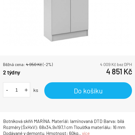
Běžná cena:
4 950
Kč
(-
2
%)
4 009
Kč bez DPH
4 851
Kč
2 týdny
-
+
Do košíku
ks
Botníková skříň MARÍNA. Materiál: laminovaná DTD Barva: bílá
Rozměry (ŠxHxV): 68x34,9x197,1 cm Tloušťka materiálu: 16 mm
Dodávané v demontu. Hmotnost: 60kg...
více