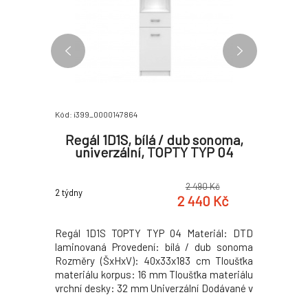
Kód: i399_0000147864
Kód: i399_0
tmavý,
Regál 1D1S, bílá / dub sonoma,
PC stů
univerzální, TOPTY TYP 04
0 Kč
2 490 Kč
2 týdny
2 týdny
5 Kč
2 440 Kč
riál: DTD
Regál 1D1S TOPTY TYP 04 Materiál: DTD
PC stůl 1
provedení:
laminovaná Provedení: bílá / dub sonoma
laminovan
y ŠxHxV:
Rozměry (ŠxHxV): 40x33x183 cm Tloušťka
Rozměry 
 korpus: 15
materiálu korpus: 16 mm Tloušťka materiálu
materiál
sky: 22 mm
vrchní desky: 32 mm Univerzální Dodávané v
Hmotnost:
 36kg
demontu. Hmotnost: 29kg