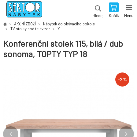
Košík
Menu
Hledej
AKČNÍ ZBOŽÍ
Nábytek do obývacího pokoje
TV stolky pod televizor
X
Konferenční stolek 115, bílá / dub
sonoma, TOPTY TYP 18
-
2
%