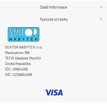
Další informace
Textové stránky
SEKTOR NÁBYTEK s.r.o.
Masarykova 789
757 01 Valašské Meziříčí
Česká Republika
IČO: 26864266
DIČ: CZ26864266