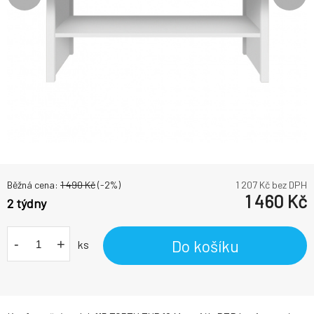
Běžná cena:
1 490
Kč
(-
2
%)
1 207
Kč bez DPH
1 460
Kč
2 týdny
-
+
Do košíku
ks