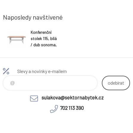
Naposledy navštívené
Konferenční
stolek 115, bílá
/ dub sonoma,
TOPTY TYP 18
Slevy a novinky e-mailem
odebírat
sulakova@sektornabytek.cz
702 113 390