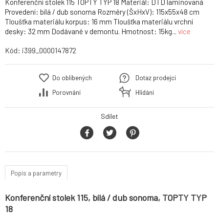
Konferenční stolek 115 TOPTY TYP 18 Materiál: DTD laminovaná
Provedení: bílá / dub sonoma Rozměry (ŠxHxV): 115x55x48 cm
Tloušťka materiálu korpus: 16 mm Tloušťka materiálu vrchní
desky: 32 mm Dodávané v demontu. Hmotnost: 15kg...
více
Kód:
i399_0000147872
Do oblíbených
Dotaz prodejci
Porovnání
Hlídání
Sdílet
Popis a parametry
Konferenční stolek 115, bílá / dub sonoma, TOPTY TYP
18