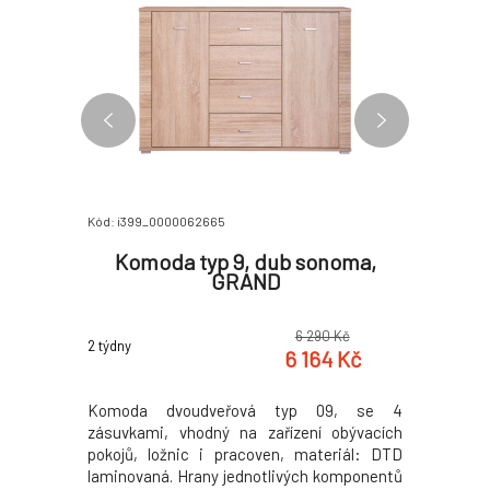
Kód: i399_0000062665
Kód: i399_
noma,
Komoda typ 9, dub sonoma,
Komod
GRAND
0 Kč
6 290 Kč
2 týdny
2 týdny
0 Kč
6 164 Kč
í obývacích
Komoda dvoudveřová typ 09, se 4
Komoda 
eriál: DTD
zásuvkami, vhodný na zařízení obývacích
laminova
komponentů
pokojů, ložnic i pracoven, materiál: DTD
sonoma. 
u. Barevné
laminovaná. Hrany jednotlivých komponentů
Tloušťka 