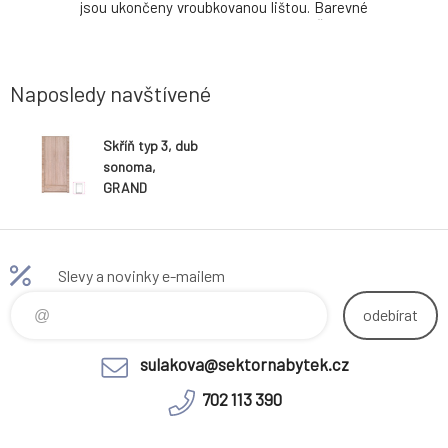
y (ŠxVxH):
jsou ukončeny vroubkovanou lištou. Barevné
materiál
 korpus: 16
provedení: dub sonoma. Rozměry (ŠxVxH):
materiálu
sky: 22 mm
140x96x39 cm. Tloušťka materiálu korpus: 16
demontu. 
71kg
mm Tloušťka materiálu vrchní desky: 22 mm
Tloušťka materiá
Naposledy navštívené
Skříň typ 3, dub
sonoma,
GRAND
Slevy a novinky e-mailem
odebírat
sulakova@sektornabytek.cz
702 113 390