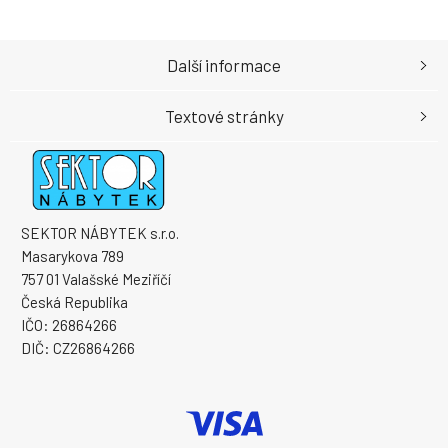
Další informace
Textové stránky
SEKTOR NÁBYTEK s.r.o.
Masarykova 789
757 01 Valašské Meziříčí
Česká Republika
IČO: 26864266
DIČ: CZ26864266