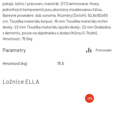
pokojů, ložnic i pracoven, materiál: DTD laminovaná. Hrany
jednotlivých komponentů jsou ukončeny vroubkovanou lištou.
Barevné provedení: dub sonoma. Rozměry (ŠxVxH): 92,8x192x55
cm. Tloušťka materiálu korpus: 16 mm Tloušťka materiálu vrchní
desky: 22 mm Tloušťka materiálu spodní desky: 22 mm Dodávána
v demontu, pouze na objednávku s dodací lhůtou 5-7týdnů.
Hmotnost: 75.5kg
Parametry
Porovnání
Hmotnost (kg)
75.5
Ložnice ELLA
-2%
-2%