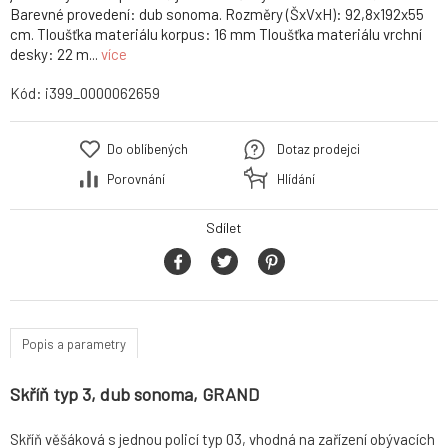
Barevné provedení: dub sonoma. Rozměry (ŠxVxH): 92,8x192x55
cm. Tloušťka materiálu korpus: 16 mm Tloušťka materiálu vrchní
desky: 22 m...
více
Kód:
i399_0000062659
Do oblíbených
Dotaz prodejci
Porovnání
Hlídání
Sdílet
Popis a parametry
Skříň typ 3, dub sonoma, GRAND
Skříň věšáková s jednou policí typ 03, vhodná na zařízení obývacích