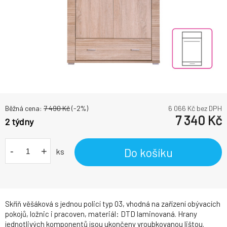
Běžná cena:
7 490
Kč
(-
2
%)
6 066
Kč bez DPH
7 340
Kč
2 týdny
-
+
Do košíku
ks
Skříň věšáková s jednou policí typ 03, vhodná na zařízení obývacích
pokojů, ložnic i pracoven, materiál: DTD laminovaná. Hrany
jednotlivých komponentů jsou ukončeny vroubkovanou lištou.