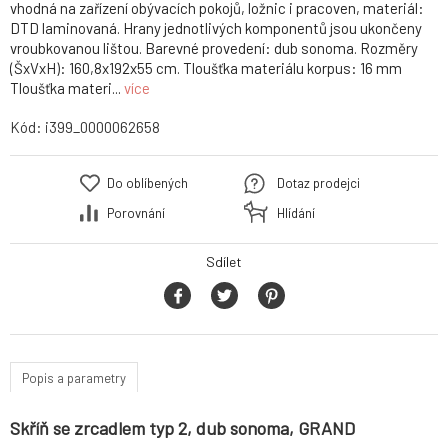
vhodná na zařízení obývacích pokojů, ložnic i pracoven, materiál:
DTD laminovaná. Hrany jednotlivých komponentů jsou ukončeny
vroubkovanou lištou. Barevné provedení: dub sonoma. Rozměry
(ŠxVxH): 160,8x192x55 cm. Tloušťka materiálu korpus: 16 mm
Tloušťka materi...
více
Kód:
i399_0000062658
Do oblíbených
Dotaz prodejci
Porovnání
Hlídání
Sdílet
Popis a parametry
Skříň se zrcadlem typ 2, dub sonoma, GRAND