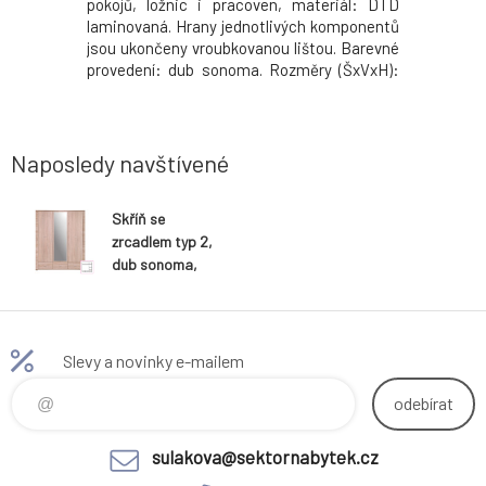
dení: dub
pokojů, ložnic i pracoven, materiál: DTD
laminova
60,5x50 cm
laminovaná. Hrany jednotlivých komponentů
sonoma. 
m Tloušťka
jsou ukončeny vroubkovanou lištou. Barevné
Tloušťka 
 Dodáván v
provedení: dub sonoma. Rozměry (ŠxVxH):
materiál
63x192x39 cm. Tloušťka materiálu korpus: 16
materiálu
mm Tloušťka materiálu vrchní desky: 22 mm
demontu. 
Tloušťka materiálu spodní desky: 22 mm
Dodá
Naposledy navštívené
Skříň se
zrcadlem typ 2,
dub sonoma,
GRAND
Slevy a novinky e-mailem
odebírat
sulakova@sektornabytek.cz