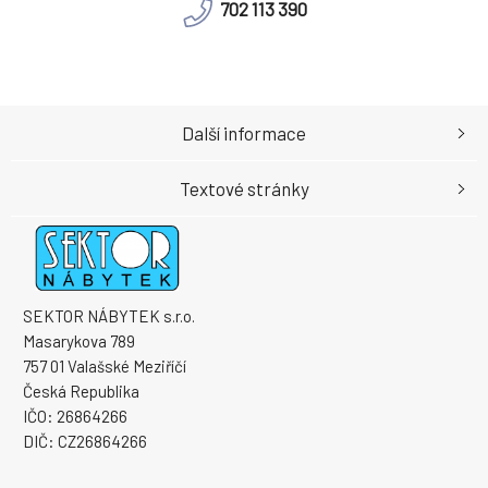
702 113 390
Další informace
Textové stránky
SEKTOR NÁBYTEK s.r.o.
Masarykova 789
757 01 Valašské Meziříčí
Česká Republika
IČO: 26864266
DIČ: CZ26864266