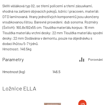
Skříň věšáková typ 02, se třemi policemi a třemi zásuvkami,
vhodná na zařízení obývacích pokojů, ložnic i pracoven, materiál:
DTD laminovaná. Hrany jednotlivých komponentů jsou ukončeny
vroubkovanou lištou. Barevné provedení: dub sonoma. Rozměry
(ŠxVxH): 160,8x192x55 cm. Tloušťka materiálu korpus: 16 mm
Tloušťka materiálu vrchní desky: 22 mm Tloušťka materiálu spodní
desky: 22 mm Dodávána v demontu, pouze na objednávku s
dodací lhůtou 5-7 týdnů.
Hmotnost: 146.5kg
Parametry
Porovnání
Hmotnost (kg)
146.5
Ložnice ELLA
-2%
-2%