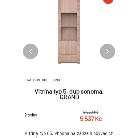
Kód: i399_0000062661
Kód: i399_
19, dub
Vitrína typ 5, dub sonoma,
Komod
GRAND
0 Kč
5 650 Kč
2 týdny
2 týdny
4 Kč
5 537 Kč
eriál: DTD
Vitrína typ 05, vhodná na zařízení obývacích
Komoda 