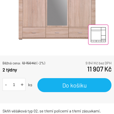
Běžná cena:
12 150
Kč
(-
2
%)
9 841
Kč bez DPH
11 907
Kč
2 týdny
-
+
Do košíku
ks
Skříň věšáková typ 02, se třemi policemi a třemi zásuvkami,