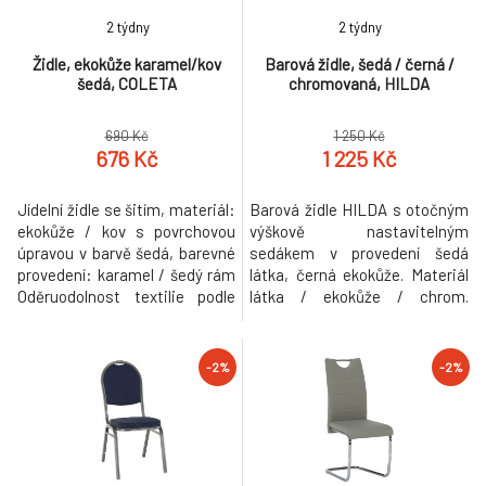
2 týdny
2 týdny
Židle, ekokůže karamel/kov
Barová židle, šedá / černá /
šedá, COLETA
chromovaná, HILDA
690 Kč
1 250 Kč
676 Kč
1 225 Kč
Jídelní židle se šitím, materiál:
Barová židle HILDA s otočným
ekokůže / kov s povrchovou
výškově nastavitelným
úpravou v barvě šedá, barevné
sedákem v provedení šedá
provedení: karamel / šedý rám
látka, černá ekokůže. Materiál
Oděruodolnost textilie podle
látka / ekokůže / chrom.
testu Martindale: 100 000
Oděruodolnost textilie podle
oděrek Rozměry ŠxHxV:
testu Martindale: 80 000
41x49x96 cm, výška sezení je
oděrek Oděruodolnost ekokůže
-2%
-2%
45 cm. Hloubka sedu: 39 cm
podle testu Martindale: 100
Nosnost: 90 kg Židle je
000 oděrek Rozměry (ŠxHxV):
dodávána v demontu
39,5x46x87,5-108,5 cm Výška
Hmotnost: 3.75kg
sedu: 61-83 cm Hmotnost:
8.22kg