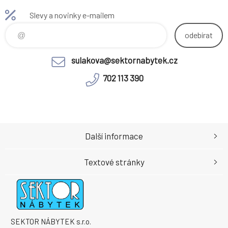
židle úžasných 890 Kč.
Slevy a novinky e-mailem
Hmotnost: 4.9kg
odebírat
sulakova@sektornabytek.cz
702 113 390
Další informace
Textové stránky
SEKTOR NÁBYTEK s.r.o.