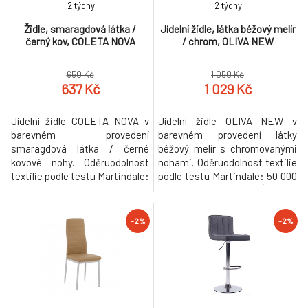
8.
2 týdny
2 týdny
931 Kč
Židle, smaragdová látka /
Jídelní židle, látka béžový melír
černý kov, COLETA NOVA
/ chrom, OLIVA NEW
Stohovatelná židle, šedá/champagne, ZINA 2
-2%
9.
NEW
970 Kč
650 Kč
1 050 Kč
637 Kč
1 029 Kč
Jídelní židle COLETA NOVA v
Jídelní židle OLIVA NEW v
barevném provedení
barevném provedení látky
smaragdová látka / černé
béžový melír s chromovanými
kovové nohy. Oděruodolnost
nohami. Oděruodolnost textilie
textilie podle testu Martindale:
podle testu Martindale: 50 000
50 000 oděrek Rozměry
oděrek Rozměry (ŠxHxV):
(ŠxHxV): 41x49x96 cm Hloubka
42x52x97 cm Výška sedu: 46
sedu: 39 cm Nosnost: 90 kg
cm Nosnost: 110 kg Dodávané
-2%
-2%
Hmotnost: 3.75kg
v demontu. Hmotnost: 4.8kg