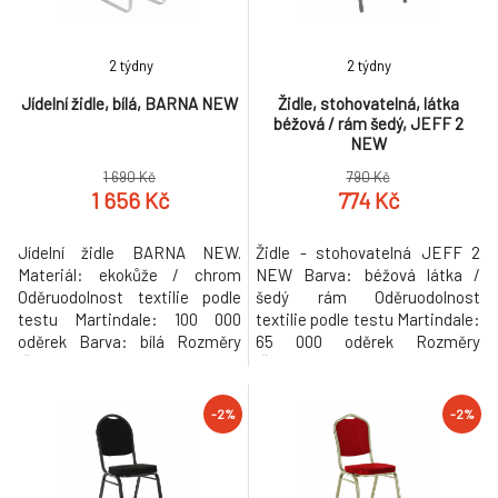
2 týdny
2 týdny
Jídelní židle, bílá, BARNA NEW
Židle, stohovatelná, látka
béžová / rám šedý, JEFF 2
NEW
1 690 Kč
790 Kč
1 656 Kč
774 Kč
Jídelní židle BARNA NEW.
Židle - stohovatelná JEFF 2
Materiál: ekokůže / chrom
NEW Barva: béžová látka /
Oděruodolnost textilie podle
šedý rám Oděruodolnost
testu Martindale: 100 000
textilie podle testu Martindale:
oděrek Barva: bílá Rozměry
65 000 oděrek Rozměry
(ŠxHxV): 43x46x100 cm
(ŠxHxV): 44x50x91 cm
Hmotnost: 6,5 kg Nosnost: 90
Nosnost: 100 kg Dodávané
kg Dodávané v demontu.
smontované. Při koupi více než
-2%
-2%
Hmotnost: 8.25kg
20 kusů židle JEFF 2 NEW je
cena židle úžasných 690 Kč.
Hmotnost: 5.3kg