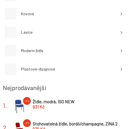
Kovové
Lavice
Moderní židle
Plastové-dizajnové
Nejprodávanější
Židle, modrá, ISO NEW
-2%
1.
931 Kč
Stohovatelná židle, bordó/champagne, ZINA 2
-2%
2.