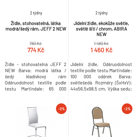
2 týdny
2 týdny
Židle, stohovatelná, látka
Jídelní židle, ekokůže světle,
modrá/šedý rám, JEFF 2 NEW
světlé šití / chrom, ABIRA
NEW
790 Kč
1 490 Kč
774 Kč
1 460 Kč
Židle - stohovatelná JEFF 2
Jídelní židle, Oděruodolnost
NEW Barva: modrá látka /
textilie podle testu Martindale:
šedý kladívkový rám
100 000 oděrek Barva:
Oděruodolnost textilie podle
světlešedá. Rozměry (ŠxHxV):
testu Martindale: 65 000
44x56,5x98,5 cm, Výška sedu:
oděrek Rozměry (ŠxHxV):
47 cm. Nosnost: 110 kg
44x50x91 cm Nosnost: 100 kg
Dodávané v demontu.
Dodávané smontované. Při
Hmotnost: 6.88kg
-2%
-2%
koupi více než 20 kusů židle
JEFF 2 NEW je cena židle
úžasných 690 Kč. Hmotnost:
5.3kg