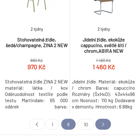
Hmotnost: 4.9kg
2 týdny
2 týdny
Stohovatelná židle,
Jídelní židle, ekokůže
šedá/champagne, ZINA 2 NEW
cappucino, světlé šití /
chrom,ABIRA NEW
990 Kč
1 490 Kč
970 Kč
1 460 Kč
Stohovatelná židle ZINA 2 NEW
Jídelní židle. Materiál: ekokůže
materiál: látka / kov
/ chrom Barva: capuccino
Oděruodolnost textilie podle
Rozměry (ŠxHxD): 43x44x96
testu Martindale: 65 000
cm Nosnost: 110 kg Dodávané
oděrek barva:
v demontu. Hmotnost: 6.88kg
šedá/champagne Rozměry
(ŠxHxV): 44x50x93 cm.
1
8
10
Nosnost: 100 kg Dodávaná v
monte. Při koupi více než 20
kusů židle ZINA 2 NEW je cena