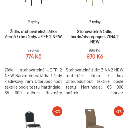
2 týdny
2 týdny
Židle, stohovatelná, látka
Stohovatelná židle,
černá / rám šedý, JEFF 2 NEW
bordó/champagne, ZINA 2
NEW
790 Kč
990 Kč
774 Kč
970 Kč
Židle - stohovatelná JEFF 2
Stohovatelná židle ZINA 2 NEW
NEW Barva: černá látka / šedý
materiál: látka / kov
kladívkový rám Oděruodolnost
Oděruodolnost textilie podle
textilie podle testu Martindale:
testu Martindale: 65 000
65 000 oděrek Rozměry
oděrek barva:
(ŠxHxV): 44x50x91 cm
bordó/champagne Rozměry
Nosnost: 100 kg Dodávané
(ŠxHxV): 44x50x93 cm.
smontované. Při koupi více než
Nosnost: 100 kg Dodávaná v
-2%
-2%
20 kusů židle JEFF 2 NEW je
monte. Při koupi více než 20
cena židle úžasných 690 Kč.
kusů židle ZINA 2 NEW je cena
Hmotnost: 5.3kg
židle úžasných 890 Kč.