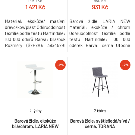
1 450 Kč
950 Kč
1 421 Kč
931 Kč
Materiál: ekokůže/ masivní
Barová židle LARIA NEW
dřevo/kov/plast Oděruodolnost
Materiál: ekokůže / chrom
textilie podle testu Martindale:
Oděruodolnost textilie podle
100 000 oděrů Barva: bílá/buk
testu Martindale: 100 000
Rozměry (ŠxHxV): 38x45x91
oděrek Barva: černá Otočné
cm Výška sedu: 68 cm Hloubka
výškově nastavitelné sedadlo
sedu: 32 cm Šířka sedu: 38 cm
Rozměry (ŠxHxV): 37x38,5x64-
Šířka zádové opěrky: 30 cm
85 Výška sedu 64-85 cm.
-2%
-2%
Výška zádové opěrky: 24 cm
Nosnost 100 kg. Dodávané v
Nosnost: 110 kg Dodáváno v
demontu. Hmotnost: 5.5kg
demontu Hmotnost: 6kg
2 týdny
2 týdny
Barová židle, ekokůže
Barová židle, světlešedá/sivá /
bílá/chrom, LARIA NEW
černá, TORANA