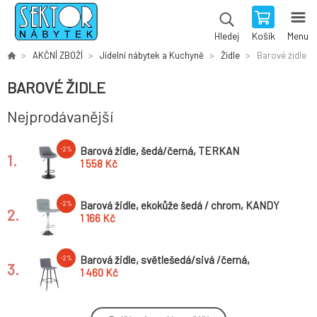
Košík
Menu
Hledej
AKČNÍ ZBOŽÍ
Jídelní nábytek a Kuchyně
Židle
Barové židle
BAROVÉ ŽIDLE
Nejprodávanější
Barová židle, šedá/černá, TERKAN
-2%
1.
1 558 Kč
Barová židle, ekokůže šedá / chrom, KANDY
-2%
2.
NEW
1 166 Kč
Barová židle, světlešedá/sivá /černá,
-2%
3.
TORANA
1 460 Kč
Barová židle, ekokůže bílá/chrom, LARIA
-2%