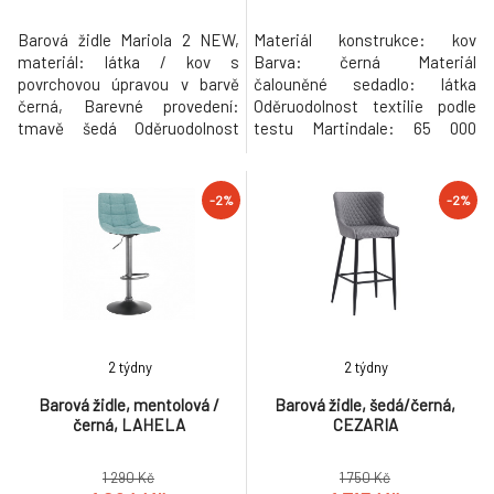
Barová židle Mariola 2 NEW,
Materiál konstrukce: kov
materiál: látka / kov s
Barva: černá Materiál
povrchovou úpravou v barvě
čalouněné sedadlo: látka
černá, Barevné provedení:
Oděruodolnost textilie podle
tmavě šedá Oděruodolnost
testu Martindale: 65 000
textilie podle testu Martindale:
oděrek Barva: zelená Rozměry
50 000 oděrek Materiál: látka /
(ŠxHxV): 44x50x91-112 cm
kov Barva: tmavě šedá / černá
Výška sedu: 62-83 cm Hloubka
-2%
-2%
Rozměry (ŠxHxV): 49x51x101
sedu: 35 cm Šířka sedu: 44 cm
cm Výška sedu: 75 cm Hloubka
Nosnost: 100 kg Výškově
sedu: 36 cm Nosnost: 90 kg
nastavitelné sedadlo
Dodávané v demontu
Nastavení pomocí páčky
Hmotnost: 6.
otočné sedadlo Obruč jako
podnož
2 týdny
2 týdny
Barová židle, mentolová /
Barová židle, šedá/černá,
černá, LAHELA
CEZARIA
1 290 Kč
1 750 Kč