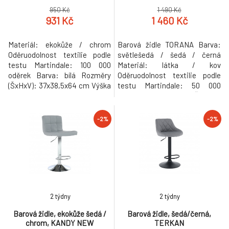
950 Kč
1 490 Kč
931 Kč
1 460 Kč
Materiál: ekokůže / chrom
Barová židle TORANA Barva:
Oděruodolnost textilie podle
světlešedá / šedá / černá
testu Martindale: 100 000
Materiál: látka / kov
oděrek Barva: bílá Rozměry
Oděruodolnost textilie podle
(ŠxHxV): 37x38,5x64 cm Výška
testu Martindale: 50 000
sedu: 64-85 cm Hloubka sedu:
oděrek Rozměry (ŠxHxV):
38,5 cm Nosnost: 100 kg
43,5x52x106 cm Výška sedu:
Opěrka na nohy Dodávané v
72 cm Hloubka sedu: 42 cm
-2%
-2%
demontu Hmotnost: 5.5kg
Nosnost: 90 kg Prošívaná
sedací část. Dodávané v
demontu. Hmotnost: 5.5kg
2 týdny
2 týdny
Barová židle, ekokůže šedá /
Barová židle, šedá/černá,
chrom, KANDY NEW
TERKAN