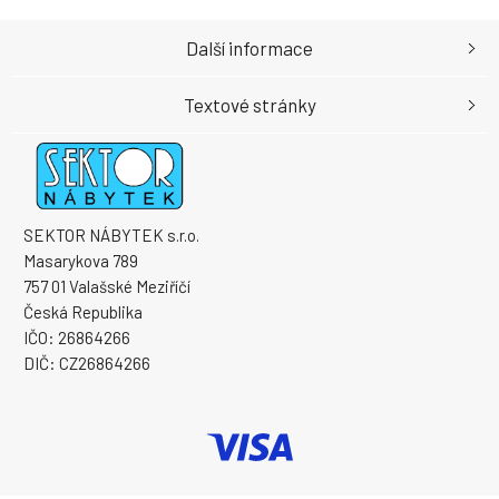
Další informace
Textové stránky
SEKTOR NÁBYTEK s.r.o.
Masarykova 789
757 01 Valašské Meziříčí
Česká Republika
IČO: 26864266
DIČ: CZ26864266