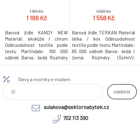
1 190 Kč
1 590 Kč
1 166 Kč
1 558 Kč
Barová židle KANDY NEW
Barová židle TERKAN Materiál
Materiál: ekokůže / chrom
látka / kov Oděruodolnost
Oděruodolnost textilie podle
textilie podle testu Martindale:
testu Martindale: 100 000
65 000 oděrek Barva: šedá /
oděrek Barva: šedá Rozměry
černá Rozměry (ŠxHxV):
(ŠxHxV): 40x41x87-107 cm
47,5x51x84-105 cm Výška
výška sedu: 61-82 cm Hloubka
sedu: 62-73 cm Hloubka sedu:
sedu: 35 cm nosnost 100kg
35 cm Nosnost: 100 kg
Slevy a novinky e-mailem
Dodávané v demontu.
Hmotnost: 14kg
Hmotnost: 8.22kg
odebírat
sulakova@sektornabytek.cz
702 113 390