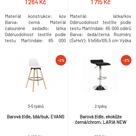
1 264 Kč
1 715 Kč
Materiál konstrukce: kov
Materiál: látka/kov
Barva: černá Materiál
Oděruodolnost textilie podle
čalouněné sedadlo: látka
testu Martindale: 65 000 oděrů
Oděruodolnost textilie podle
Barva: šedá/černá Rozměry
testu Martindale: 65 000
(ŠxHxV): 51x56x105,5 cm Výška
oděrek Barva: mentolová
sedu: 75,5 cm Hloubka sedu:
Rozměry (ŠxHxV): 44x50x91-
42 cm Šířka sedu: 38 cm Šířka
112 cm Výška sedu: 62-83 cm
zádové opěrky: 47 cm Výška
-2%
-2%
Hloubka sedu: 35 cm Šířka
zádové opěrky: 33,5 cm
sedu: 44 cm Nosnost: 100 kg
Nosnost: 100 kg Hmotnost:
Výškově nastavitelné sedadlo
8,6 kg Dekorativní prošití
Nastavení pomocí páčky
Opěrka na nohy Designová
otočné sedadlo Obruč jako
Dodáváno v demontu
podn
3-5 týdnů
2 týdny
Barová židle, bílá/buk, EVANS
Barová židle, ekokůže
černá/chrom, LARIA NEW