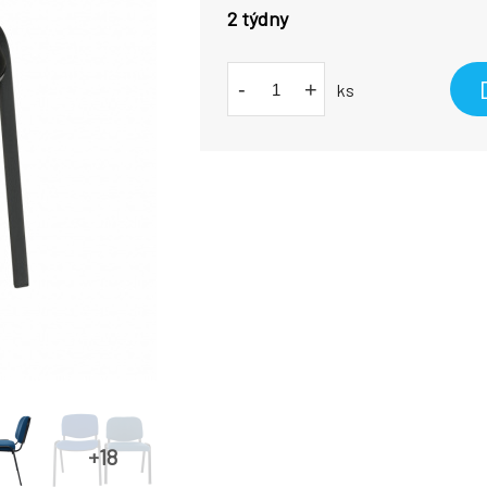
2 týdny
-
+
ks