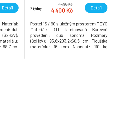
4 490 Kč
Detail
Detail
2 týdny
4 400 Kč
ateriál:
Postel 1S / 90 s úložným prostorem TEYO
dení: dub
Materiál: DTD laminovaná Barevné
(ŠxHxV):
provedení: dub sonoma Rozměry
materiálu:
(ŠxHxV): 95,6x203,2x60,5 cm Tloušťka
y: 68,7 cm
materiálu: 16 mm Nosnost: 110 kg
řka dvířek:
Dodávána bez roštu a bez matrace.
emontu.
Doporučujeme dokoupit rolovaný rošt
nebo rošt v pevném rámu s rozměrem
90x200 cm. S možností umístit noční
stolek a šuplíky z pravé n