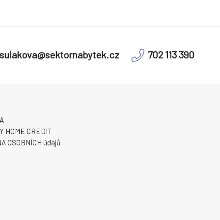
sulakova@sektornabytek.cz
702 113 390
A
Y HOME CREDIT
A OSOBNÍCH údajů