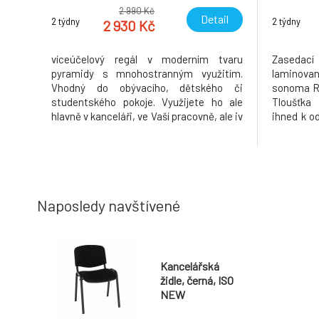
2 990 Kč
Detail
2 týdny
2 týdny
2 930 Kč
víceúčelový regál v moderním tvaru
Zasedací
pyramidy s mnohostranným využitím.
laminovan
Vhodný do obývacího, dětského či
sonoma R
studentského pokoje. Využijete ho ale
Tloušťka
hlavně v kanceláři, ve Vaší pracovně, ale iv
ihned k o
kuchyni. Je vyroben na Slovensku z
kancelář
kvalitní laminované dřevotřísky o síle
nebo zas
lamina 16 mm. Barva: dub sonoma a
demontu 
rozměry jsou: ŠxVxH: 139x144x33 cm.
Tloušťka m
Naposledy navštívené
Kancelářská
židle, černá, ISO
NEW