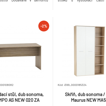
rostor Dodávané v demontu
stolku s vysouvací částí 
: 28kg
100x67,5x73,5 cm Rozměry 
stolku (ŠxHxV): 67,5x67,5
Rozměry kontejneru (ŠxHxV): 
cm Rozměry z nízkého regálu
72,5x33,8x115,5 cm Rozměry z
-2%
0000108082
Kód: i399_0000185324
ací stůl, dub sonoma,
Skříň, dub sonoma / 
MPO AS NEW 020 ZA
Maurus NEW MA5