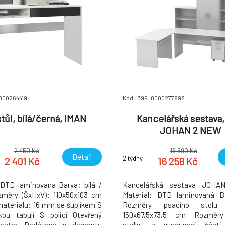
000264419
Kód: i399_0000277998
tůl, bílá/černá, IMAN
Kancelářská sestava, 
JOHAN 2 NEW
2 450 Kč
16 590 Kč
Detail
2 týdny
2 401 Kč
16 258 Kč
 DTD laminovaná Barva: bílá /
Kancelářská sestava JOH
změry (ŠxHxV): 110x50x103 cm
Materiál: DTD laminovaná Ba
materiálu: 16 mm se šuplíkem S
Rozměry psacího stolu 
kou tabulí S policí Otevřený
150x67,5x73,5 cm Rozměry