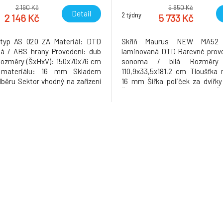
2 190 Kč
5 850 Kč
Detail
2 týdny
2 146 Kč
5 733 Kč
 typ AS 020 ZA Materiál: DTD
Skříň Maurus NEW MA52 M
á / ABS hrany Provedení: dub
laminovaná DTD Barevné prove
ozměry (ŠxHxV): 150x70x76 cm
sonoma / bílá Rozměry 
 materiálu: 16 mm Skladem
110,9x33,5x181,2 cm Tloušťka 
dběru Sektor vhodný na zařízení
16 mm Šířka poliček za dvířk
i, pracoven, školních učeben
Šířka policové části: 36,8 cm Ší
edacích místností Dodávané v
33,9 cm Dodávané v d
Hmotnost: 31kg
Hmotnost: 59.5kg