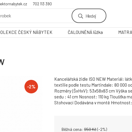
ektornabytek.cz
702 113 390
Hledej
KOLEKCE ČESKÝ NÁBYTEK
ČALOUNĚNÁ lůžka
MATR
EW
Kancelářská židle ISO NEW Materiál: lát
textilie podle testu Martindale: 80 000 
-
2
%
Rozměry (ŠxHxV): 53x58x83 cm Výška se
sedu : 41 cm Nosnost: 110 kg Tloušťka m
Stohovací Dodávána v montě Hmotnost: 
Běžná cena:
950
Kč
(-
2
%)