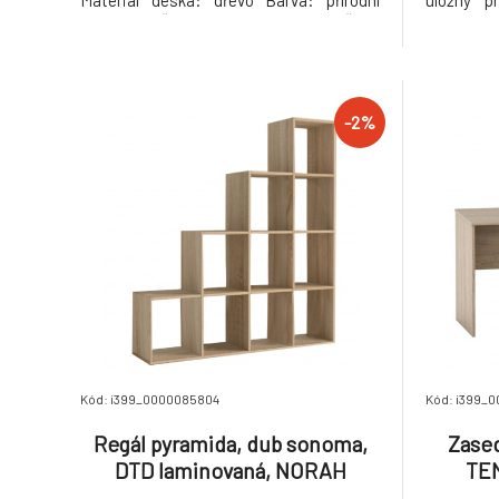
Materiál deska: dřevo Barva: přírodní
úložný p
Rozměry (ŠxHxV): 49x77x82 cm Šířka
Hmotnost
sedu: 38 cm Výška sedu: 40 cm Hloubka
sedu: 38 cm Zádová opěrka (ŠxV): 43x45
cm Rozměry desky (ŠxH): 38x28 cm
Nosnost: 110 kg
-2%
Kód: i399_0000085804
Kód: i399_
Regál pyramida, dub sonoma,
Zased
DTD laminovaná, NORAH
TE