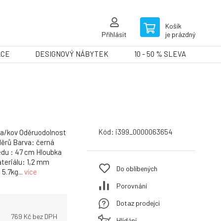
Košík
Přihlásit
je prázdný
ACE
DESIGNOVÝ NÁBYTEK
10 - 50 % SLEVA
Kód:
i399_0000063654
ka/kov Oděruodolnost
oděrů Barva: černá
du : 47 cm Hloubka
ateriálu: 1,2 mm
Do oblíbených
5.7kg...
více
Porovnání
Dotaz prodejci
769
Kč bez DPH
Hlídání