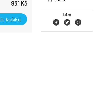
931
Kč
Sdílet
Do košíku