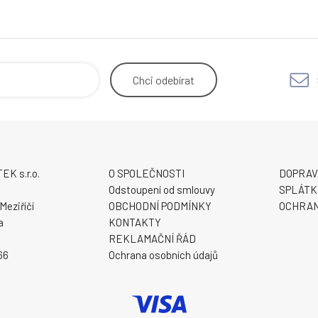
Chci
odebírat
K s.r.o.
O SPOLEČNOSTI
DOPRAV
9
Odstoupení od smlouvy
SPLÁTK
Meziříčí
OBCHODNÍ PODMÍNKY
OCHRAN
a
KONTAKTY
REKLAMAČNÍ ŘÁD
66
Ochrana osobních údajů