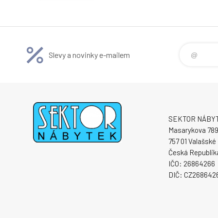
Slevy a novinky e-mailem
SEKTOR NÁBYTE
Masarykova 78
757 01 Valašské 
Česká Republik
IČO: 26864266
DIČ: CZ268642