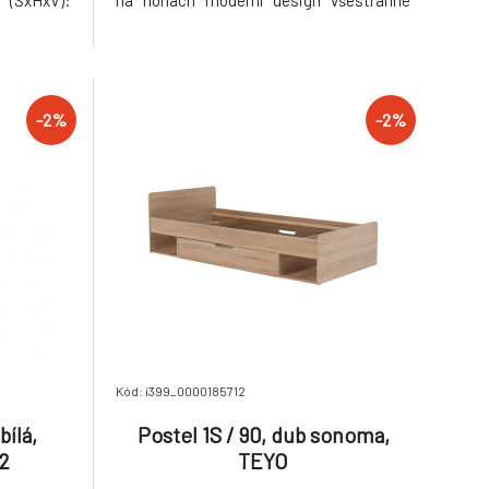
(ŠxHxV):
na nohách moderní design všestranné
rohového
využití Dodávané v demontu Hmotnost:
x73,5 cm
13kg
39x40,5x55
 (ŠxHxV):
-2%
-2%
Kód: i399_0000185712
bílá,
Postel 1S / 90, dub sonoma,
2
TEYO