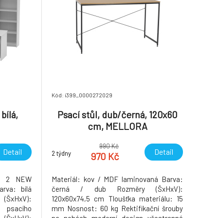
Kód: i399_0000272029
bílá,
Psací stůl, dub/černá, 120x60
cm, MELLORA
990 Kč
Detail
Detail
2 týdny
970 Kč
AN 2 NEW
Materiál: kov / MDF laminovaná Barva:
rva: bílá
černá / dub Rozměry (ŠxHxV):
(ŠxHxV):
120x60x74,5 cm Tloušťka materiálu: 15
 psacího
mm Nosnost: 60 kg Rektifikační šrouby