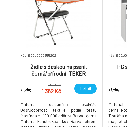
Kód: i399_0000255202
Kód: i399_0
Židle s deskou na psaní,
PC s
černá/přírodní, TEKER
1 390 Kč
Detail
2 týdny
2 týdny
1 362 Kč
Materiál čalounění: ekokůže
Materiál:
Oděruodolnost textilie podle testu
černá Ro
Martindale: 100 000 oděrek Barva: černá
Tloušťka 
Materiál konstrukce: kov Barva: chrom
magnetic