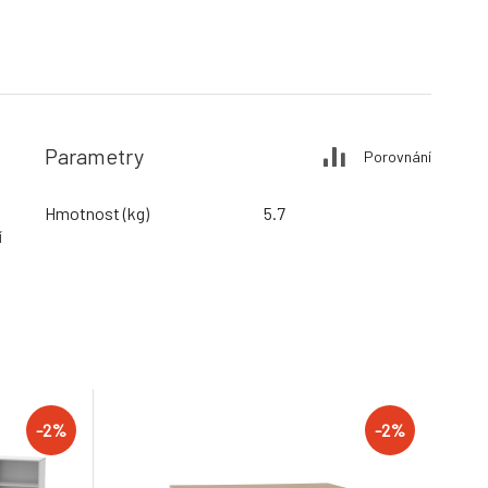
Parametry
Porovnání
Hmotnost (kg)
5.7
í
-2%
-2%