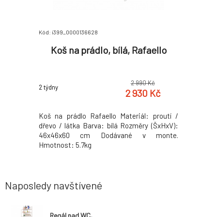
Kód: i399_0000136628
Kód: i399_0
ka do
Koš na prádlo, bílá, Rafaello
Zrca
ovaný
 Kč
2 990 Kč
2 týdny
2 týdny
 Kč
2 930 Kč
: přírodní
Koš na prádlo Rafaello Materiál: proutí /
Elegantn
oupelnová
dřevo / látka Barva: bílá Rozměry (ŠxHxV):
Materiál:
pravou Do
46x46x60 cm Dodávané v monte.
(ŠxV): 
dná údržba
Hmotnost: 5.7kg
Hmotnost
šestranné
né v monte
Naposledy navštívené
Regál nad WC,