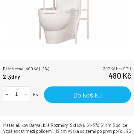
Běžná cena:
490
Kč
(-
2
%)
397
Kč bez DPH
480
Kč
2 týdny
-
+
Do košíku
ks
Materiál: kov Barva: bílá Rozměry (ŠxHxV): 61x37x151 cm 3 police
Vzdálenost mezi policemi: 19 cm Výška od země po první polici: 95