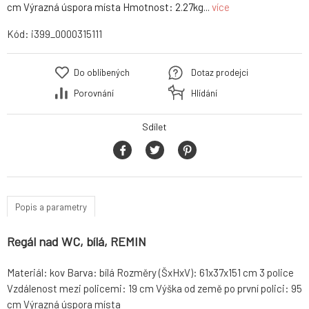
cm Výrazná úspora místa Hmotnost: 2.27kg...
více
Kód:
i399_0000315111
Do oblíbených
Dotaz prodejci
Porovnání
Hlídání
Sdílet
Popis a parametry
Regál nad WC, bílá, REMIN
Materiál: kov Barva: bílá Rozměry (ŠxHxV): 61x37x151 cm 3 police
Vzdálenost mezi policemi: 19 cm Výška od země po první polici: 95
cm Výrazná úspora místa