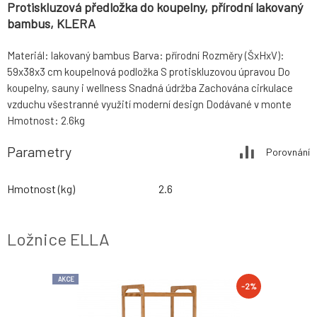
Protiskluzová předložka do koupelny, přírodní lakovaný
bambus, KLERA
Materiál: lakovaný bambus Barva: přírodní Rozměry (ŠxHxV):
59x38x3 cm koupelnová podložka S protiskluzovou úpravou Do
koupelny, sauny i wellness Snadná údržba Zachována cirkulace
vzduchu všestranné využití moderní design Dodávané v monte
Hmotnost: 2.6kg
Parametry
Porovnání
Hmotnost (kg)
2.6
Ložnice ELLA
AKCE
-2%
-2%