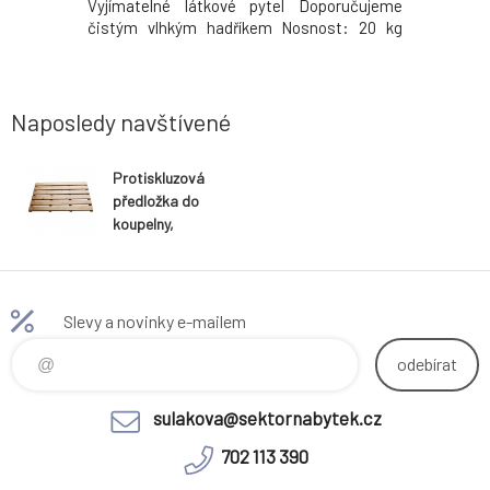
ci: 92 cm
Vyjímatelné látkové pytel Doporučujeme
0.85kg
pora místa
čistým vlhkým hadříkem Nosnost: 20 kg
Hmotnost:
Dodávané v demonte Hmotnost: 5.8kg
Naposledy navštívené
Protiskluzová
předložka do
koupelny,
přírodní
lakovaný
bambus,
KLERA
Slevy a novinky e-mailem
odebírat
sulakova@sektornabytek.cz
702 113 390