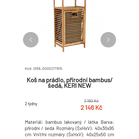
Kód: i399_0000277815
Kód: i399_0
l/bílá,
Koš na prádlo, přírodní bambus/
Lá
šedá, KERI NEW
šedobé
0 Kč
2 190 Kč
2 týdny
2 týdny
8 Kč
2 146 Kč
Barva: dub
Materiál: bambus lakovaný / látka Barva:
Látkový ko
3x27,5x155
přírodní / šedá Rozměry (ŠxHxV): 40x30x95
Barva: š
m 3 police
cm Vnitřní rozměry (ŠxHxV): 40x25x50 cm
39,5x37x