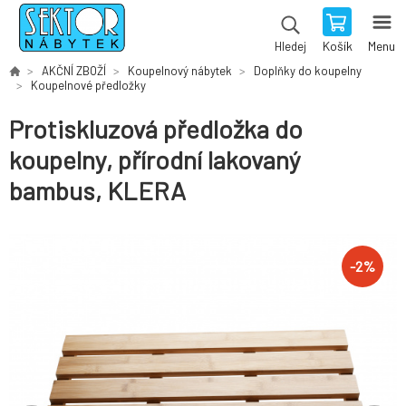
Košík
Menu
Hledej
AKČNÍ ZBOŽÍ
Koupelnový nábytek
Doplňky do koupelny
Koupelnové předložky
Protiskluzová předložka do
koupelny, přírodní lakovaný
bambus, KLERA
-
2
%