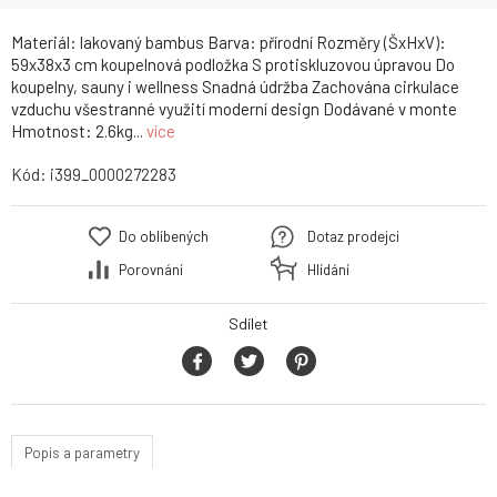
Materiál: lakovaný bambus Barva: přírodní Rozměry (ŠxHxV):
59x38x3 cm koupelnová podložka S protiskluzovou úpravou Do
koupelny, sauny i wellness Snadná údržba Zachována cirkulace
vzduchu všestranné využití moderní design Dodávané v monte
Hmotnost: 2.6kg...
více
Kód:
i399_0000272283
Do oblíbených
Dotaz prodejci
Porovnání
Hlídání
Sdílet
Popis a parametry