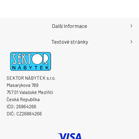
Další informace
Textové stránky
SEKTOR NÁBYTEK s.r.o.
Masarykova 789
757 01 Valašské Meziříčí
Česká Republika
IČO: 26864266
DIČ: CZ26864266