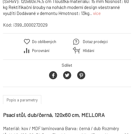
(ŠxHxV): 120x60x74,5 cm Tloušťka materiálu: 15 mm Nosnost: 60
kg Rektifikační šrouby na nohách moderní design všestranné
využití Dodávané v demontu Hmotnost: 13kg...
více
Kód:
i399_0000272029
Do oblíbených
Dotaz prodejci
Porovnání
Hlídání
Sdílet
Popis a parametry
Psací stůl, dub/černá, 120x60 cm, MELLORA
Materiál: kov / MDF laminovaná Barva: černá / dub Rozměry