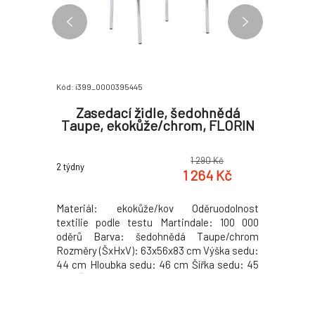
Kód: i399_0000395445
Kód: i399_0
á, ISO
Zasedací židle, šedohnědá
Kance
Taupe, ekokůže/chrom, FLORIN
 Kč
1 290 Kč
2 týdny
2 týdny
 Kč
1 264 Kč
Materiál:
Materiál: ekokůže/kov Oděruodolnost
Kancelář
podle testu
textilie podle testu Martindale: 100 000
čalounění:
va: černá
oděrů Barva: šedohnědá Taupe/chrom
testu Mart
Výška sedu
Rozměry (ŠxHxV): 63x56x83 cm Výška sedu:
Materiál
snost: 110
44 cm Hloubka sedu: 46 cm Šířka sedu: 45
Rozměry 
 Stohovací
cm Šířka zádové opěrky: 46 cm Výška
sedu : 45
kg
zádové opěrky: 42 cm Nosnost: 100 kg
opěradla
Chromová podstava Zasedací S opěrkami na
Nosnost: 