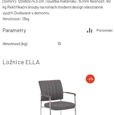
(ŠxHxV): 120x60x74,5 cm Tloušťka materiálu: 15 mm Nosnost: 60
kg Rektifikační šrouby na nohách moderní design všestranné
využití Dodávané v demontu
Hmotnost: 13kg
Parametry
Porovnání
Hmotnost (kg)
13
Ložnice ELLA
-2%
-2%