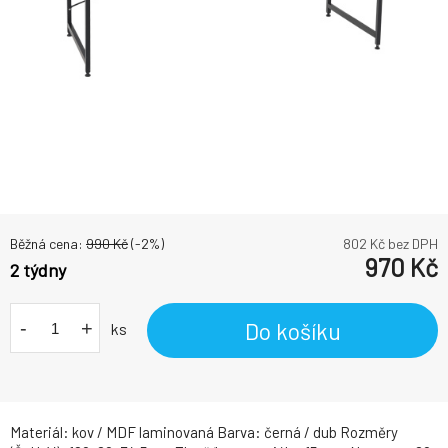
Běžná cena:
990
Kč
(-
2
%)
802
Kč bez DPH
970
Kč
2 týdny
-
+
Do košíku
ks
Materiál: kov / MDF laminovaná Barva: černá / dub Rozměry