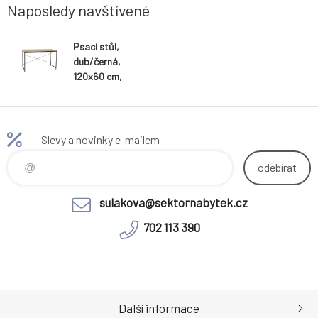
ruce Dodáváno v monte Hmotnost:
Stohovací
Naposledy navštívené
Psací stůl,
dub/černá,
120x60 cm,
MELLORA
Slevy a novinky e-mailem
odebírat
sulakova@sektornabytek.cz
702 113 390
Další informace