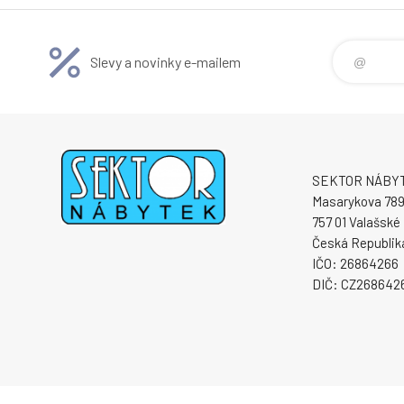
Slevy a novinky e-mailem
SEKTOR NÁBYTE
Masarykova 78
757 01 Valašské 
Česká Republik
IČO: 26864266
DIČ: CZ268642