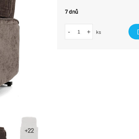
7 dnů
-
+
ks