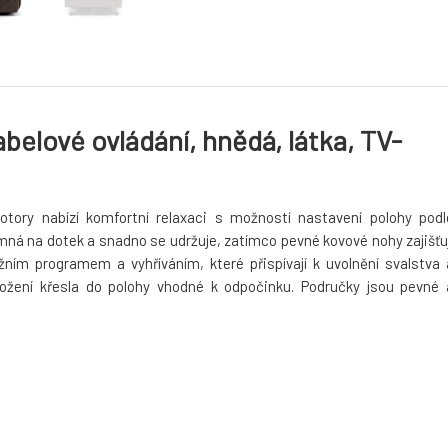
abelové ovládání, hnědá, látka, TV-
tory nabízí komfortní relaxaci s možností nastavení polohy podl
íjemná na dotek a snadno se udržuje, zatímco pevné kovové nohy zajišťuj
žním programem a vyhříváním, které přispívají k uvolnění svalstva 
ložení křesla do polohy vhodné k odpočinku. Područky jsou pevné 