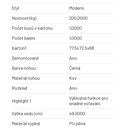
Styl
Moderní
Nosnost (kg)
200.0000
Počet kusů v kartonu
1.0000
Počet balení
1.0000
Karton1
77,5x72,5x68
Demontované
Ano
Barva nohou
Černá
Materiál nohou
Kov
Rozklad
Ano
Výklopná funkce pro
Highlight 1
snadné vstávání
Výška sedu (cm)
49.0000
Materiál výplně
PU pěna