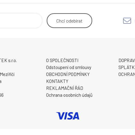
Chci
odebírat
K s.r.o.
O SPOLEČNOSTI
DOPRAV
9
Odstoupení od smlouvy
SPLÁTK
Meziříčí
OBCHODNÍ PODMÍNKY
OCHRAN
a
KONTAKTY
REKLAMAČNÍ ŘÁD
66
Ochrana osobních údajů