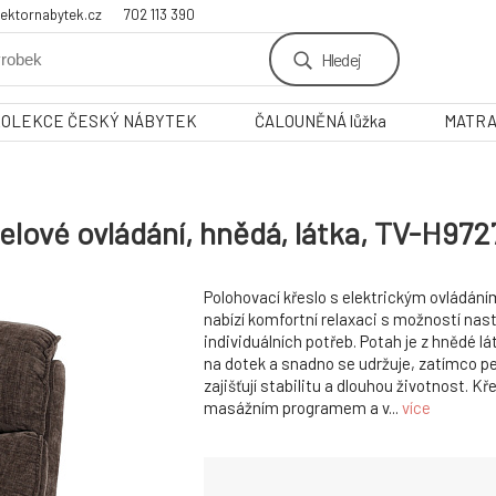
ektornabytek.cz
702 113 390
Hledej
KOLEKCE ČESKÝ NÁBYTEK
ČALOUNĚNÁ lůžka
MATR
belové ovládání, hnědá, látka, TV-H97
Polohovací křeslo s elektrickým ovládán
nabízí komfortní relaxaci s možností nas
individuálních potřeb. Potah je z hnědé lá
na dotek a snadno se udržuje, zatímco p
zajišťují stabilitu a dlouhou životnost. Kř
masážním programem a v...
více