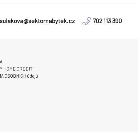
sulakova@sektornabytek.cz
702 113 390
A
Y HOME CREDIT
A OSOBNÍCH údajů