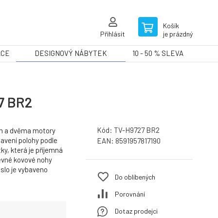
Košík
Přihlásit
je prázdný
ACE
DESIGNOVÝ NÁBYTEK
10 - 50 % SLEVA
27 BR2
Kód:
TV-H9727 BR2
ím a dvěma motory
tavení polohy podle
EAN:
8591957817190
tky, která je příjemná
evné kovové nohy
eslo je vybaveno
Do oblíbených
Porovnání
Dotaz prodejci