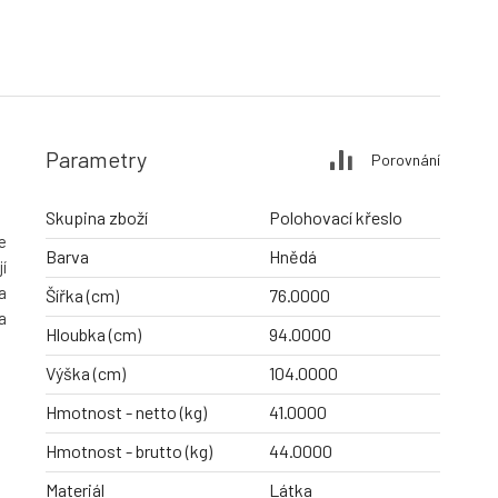
Parametry
Porovnání
Skupina zboží
Polohovací křeslo
e
Barva
Hnědá
í
a
Šířka (cm)
76.0000
a
Hloubka (cm)
94.0000
Výška (cm)
104.0000
Hmotnost - netto (kg)
41.0000
Hmotnost - brutto (kg)
44.0000
Materiál
Látka