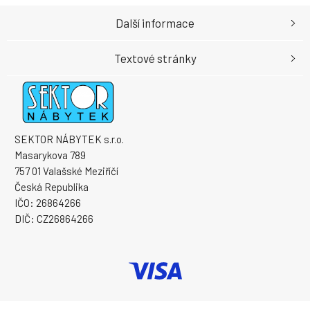
Další informace
Textové stránky
SEKTOR NÁBYTEK s.r.o.
Masarykova 789
757 01 Valašské Meziříčí
Česká Republika
IČO: 26864266
DIČ: CZ26864266