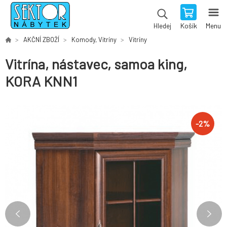
Košík
Menu
Hledej
AKČNÍ ZBOŽÍ
Komody, Vitríny
Vitríny
Vitrína, nástavec, samoa king,
KORA KNN1
-
2
%