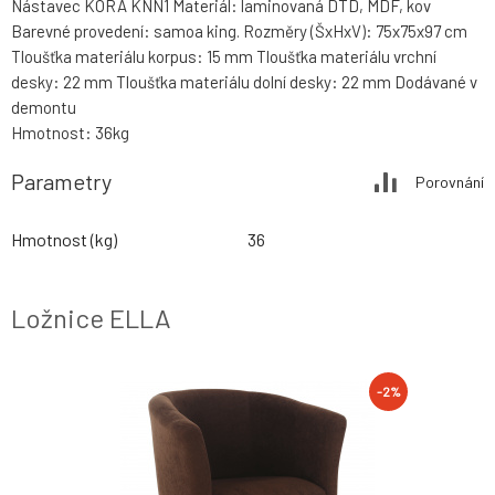
Nástavec KORA KNN1 Materiál: laminovaná DTD, MDF, kov
Barevné provedení: samoa king. Rozměry (ŠxHxV): 75x75x97 cm
Tloušťka materiálu korpus: 15 mm Tloušťka materiálu vrchní
desky: 22 mm Tloušťka materiálu dolní desky: 22 mm Dodávané v
demontu
Hmotnost: 36kg
Parametry
Porovnání
Hmotnost (kg)
36
Ložnice ELLA
-2%
-2%