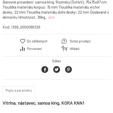
Barevné provedení: samoa king. Rozměry (ŠxHxV): 75x75x97 cm
Tloušťka materiálu korpus: 15 mm Tloušťka materiálu vrchní
desky: 22 mm Tloušťka materiálu dolní desky: 22 mm Dodávané v
demontu Hmotnost: 36kg...
více
Kód:
i399_0000086326
Do oblíbených
Dotaz prodejci
Porovnání
Hlídání
Sdílet
Popis a parametry
Vitrína, nástavec, samoa king, KORA KNN1