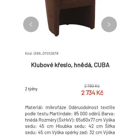
Kód: i399_07012678
Kód: i399_
king,
Klubové křeslo, hnědá, CUBA
Nástave
0 Kč
2 790 Kč
2 týdny
2 týdny
2 Kč
2 734 Kč
ateriál:
Materiál: mikrofáze Oděruodolnost textilie
Nástavec
 Barevné
podle testu Martindale: 85 000 oděrů Barva:
laminov
y (ŠxHxV):
hnědá Rozměry (ŠxHxV): 65x60x77 cm Výška
provedení
korpus: 15
sedu: 45 cm Hloubka sedu: 42 cm Šířka
168x40x97
sky: 22 mm
sedu: 45 cm Výška opěrky zad: 32 cm Výška
mm Tloušť
ky: 22 mm
nožiček: 5 cm Celočalouněné Výplň:
Tloušťka