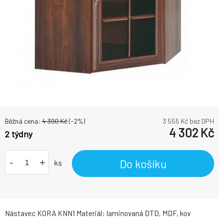
Běžná cena:
4 390
Kč
(-
2
%)
3 555
Kč bez DPH
4 302
Kč
2 týdny
-
+
Do košíku
ks
Nástavec KORA KNN1 Materiál: laminovaná DTD, MDF, kov