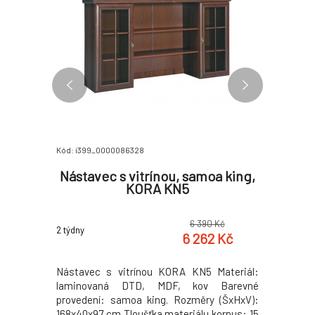
Kód: i399_0000086328
Kód: i399_
a king,
Nástavec s vitrínou, samoa king,
Nástave
KORA KN5
0 Kč
6 390 Kč
2 týdny
2 týdny
9 Kč
6 262 Kč
dení samoa
Nástavec s vitrínou KORA KN5 Materiál:
Nástavec
 MDF, kov,
laminovaná DTD, MDF, kov Barevné
laminov
62x210 cm
provedení: samoa king. Rozměry (ŠxHxV):
provedení
m Tloušťka
168x40x97 cm Tloušťka materiálu korpus: 15
128x40x97