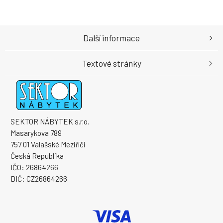
Další informace
Textové stránky
SEKTOR NÁBYTEK s.r.o.
Masarykova 789
757 01 Valašské Meziříčí
Česká Republika
IČO: 26864266
DIČ: CZ26864266