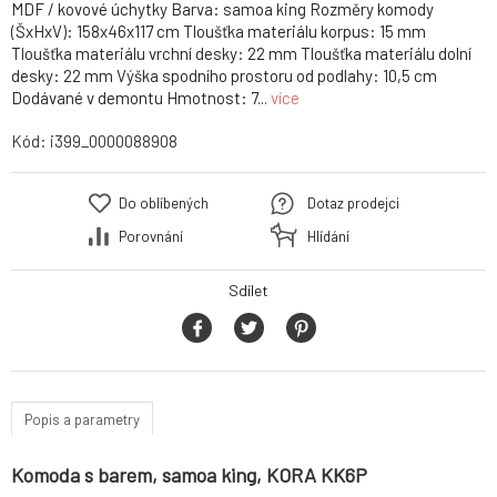
MDF / kovové úchytky Barva: samoa king Rozměry komody
(ŠxHxV): 158x46x117 cm Tloušťka materiálu korpus: 15 mm
Tloušťka materiálu vrchní desky: 22 mm Tloušťka materiálu dolní
desky: 22 mm Výška spodního prostoru od podlahy: 10,5 cm
Dodávané v demontu Hmotnost: 7...
více
Kód:
i399_0000088908
Do oblíbených
Dotaz prodejci
Porovnání
Hlídání
Sdílet
Popis a parametry
Komoda s barem, samoa king, KORA KK6P