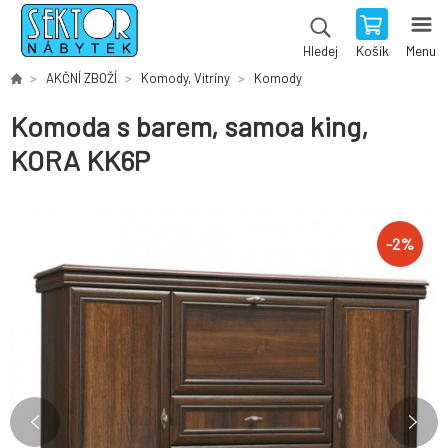
Košík
Menu
Hledej
AKČNÍ ZBOŽÍ
Komody, Vitríny
Komody
Komoda s barem, samoa king,
KORA KK6P
-
2
%