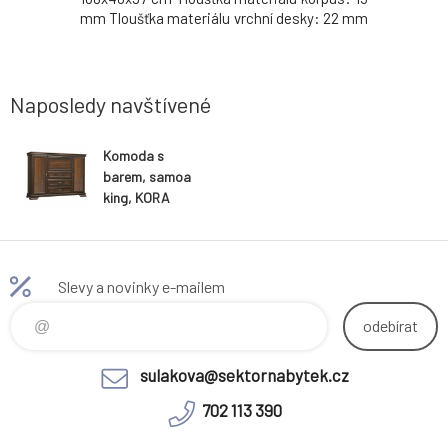
 Tloušťka
mm Tloušťka materiálu vrchní desky: 22 mm
mm Tloušť
 mm Výška
Tloušťka materiálu dolní desky: 22 mm
Tloušťka
: 10,5 cm
Dodávané v demontu. Hmotnost: 50kg
Dodávané 
Naposledy navštívené
Komoda s
barem, samoa
king, KORA
KK6P
Slevy a novinky e-mailem
odebírat
sulakova@sektornabytek.cz
702 113 390