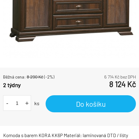
Běžná cena:
8 290
Kč
(-
2
%)
6 714
Kč bez DPH
8 124
Kč
2 týdny
-
+
Do košíku
ks
Komoda s barem KORA KK6P Materiál: laminovaná DTD / lišty