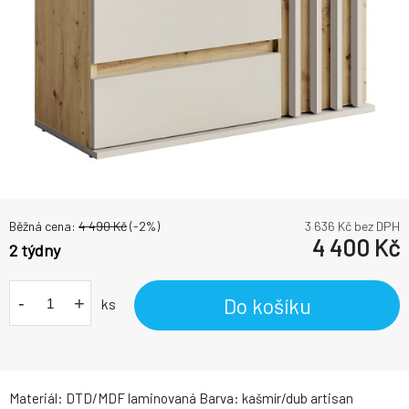
Běžná cena:
4 490
Kč
(-
2
%)
3 636
Kč bez DPH
4 400
Kč
2 týdny
-
+
Do košíku
ks
Materiál: DTD/MDF laminovaná Barva: kašmír/dub artisan