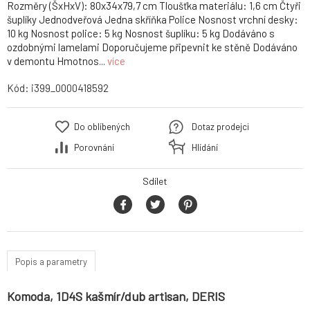
Rozměry (ŠxHxV): 80x34x79,7 cm Tloušťka materiálu: 1,6 cm Čtyři
šuplíky Jednodveřová Jedna skříňka Police Nosnost vrchní desky:
10 kg Nosnost police: 5 kg Nosnost šuplíku: 5 kg Dodáváno s
ozdobnými lamelami Doporučujeme připevnit ke stěně Dodáváno
v demontu Hmotnos...
více
Kód:
i399_0000418592
Do oblíbených
Dotaz prodejci
Porovnání
Hlídání
Sdílet
Popis a parametry
Komoda, 1D4S kašmír/dub artisan, DERIS