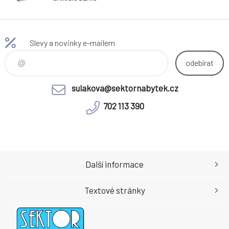
Slevy a novinky e-mailem
odebírat
sulakova@sektornabytek.cz
702 113 390
Další informace
Textové stránky