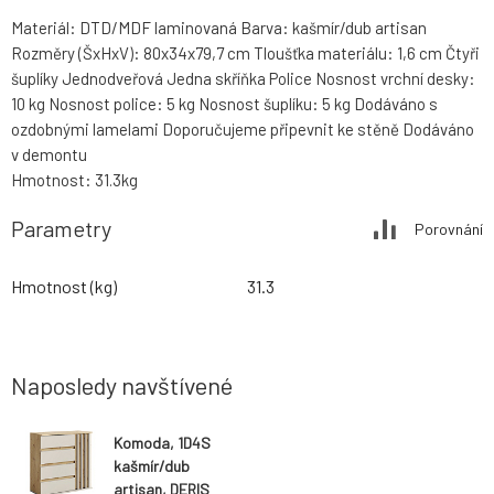
Materiál: DTD/MDF laminovaná Barva: kašmír/dub artisan
Rozměry (ŠxHxV): 80x34x79,7 cm Tloušťka materiálu: 1,6 cm Čtyři
šuplíky Jednodveřová Jedna skříňka Police Nosnost vrchní desky:
10 kg Nosnost police: 5 kg Nosnost šuplíku: 5 kg Dodáváno s
ozdobnými lamelami Doporučujeme připevnit ke stěně Dodáváno
v demontu
Hmotnost: 31.3kg
Parametry
Porovnání
Hmotnost (kg)
31.3
Naposledy navštívené
Komoda, 1D4S
kašmír/dub
artisan, DERIS