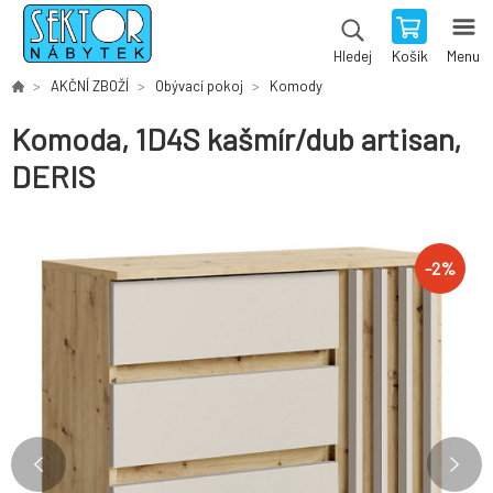
Košík
Menu
Hledej
AKČNÍ ZBOŽÍ
Obývací pokoj
Komody
Komoda, 1D4S kašmír/dub artisan,
DERIS
-
2
%