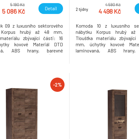
5 190 Kč
4 590 Kč
Detail
2 týdny
5 086 Kč
4 498 Kč
k 09 z luxusního sektorového
Komoda 10 z luxusního sek
. Korpus hrubý až 48 mm,
nábytku Korpus hrubý a
materiálu zbývající části: 16
Tloušťka materiálu zbývající
ytky kovové Materiál DTD
mm, úchytky kovové Mate
aná, ABS hrany, barevné
laminovaná, ABS hrany,
: jasan tmavý, Rozměry ŠxHxV:
provedení: jasan tmavý, Rozm
3 cm. Možnost dokoupení LED
96x42x72,5 cm. Možnost doko
í v ceně 1090 Kč. Dodávané v
osvětlení v ceně 890 Kč. D
 Hmotnost: 38kg
demontu. Hmotnost: 31.5kg
-2%