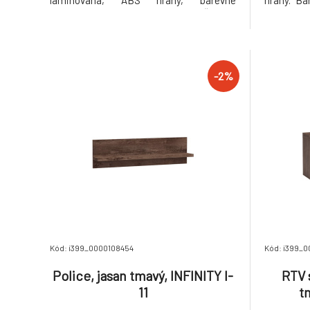
laminovaná, ABS hrany, barevné
hrany. Ba
provedení: jasan tmavý, Rozměry ŠxHxV:
Rozměr
90 / 106x58 / 42x192 cm. Dodávané v
Dodávané
demontu. Hmotnost: 101kg
-2%
Kód: i399_0000108454
Kód: i399_
Police, jasan tmavý, INFINITY I-
RTV s
11
t