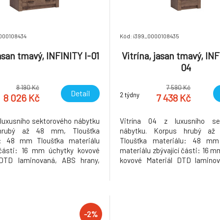
000108434
Kód: i399_0000108435
asan tmavý, INFINITY I-01
Vitrína, jasan tmavý, INF
04
8 190 Kč
7 590 Kč
Detail
2 týdny
8 026 Kč
7 438 Kč
z luxusního sektorového nábytku
Vitrína 04 z luxusního se
hrubý až 48 mm, Tloušťka
nábytku. Korpus hrubý a
u: 48 mm Tloušťka materiálu
Tloušťka materiálu: 48 mm
 části: 16 mm úchytky kovové
materiálu zbývající části: 16 m
 DTD laminovaná, ABS hrany,
kovové Materiál DTD lamino
rovedení: jasan tmavý Rozměry
hrany, barevné provedení: ja
96x58x192 cm. Dodávané v
Rozměry ŠxHxV: 56x42x192 cm
Hmotnost: 78.8kg
dokoupení LED osvětlení v ce
Dodávané v demontu. Hmotnost
-2%