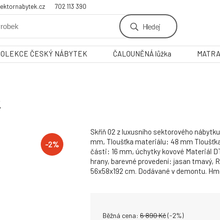
ektornabytek.cz
702 113 390
Hledej
KOLEKCE ČESKÝ NÁBYTEK
ČALOUNĚNÁ lůžka
MATR
2
Skříň 02 z luxusního sektorového nábytk
mm, Tloušťka materiálu: 48 mm Tloušťka 
-
2
%
části: 16 mm, úchytky kovové Materiál 
hrany, barevné provedení: jasan tmavý,
56x58x192 cm. Dodávané v demontu. Hmo
Běžná cena:
6 890
Kč
(-
2
%)