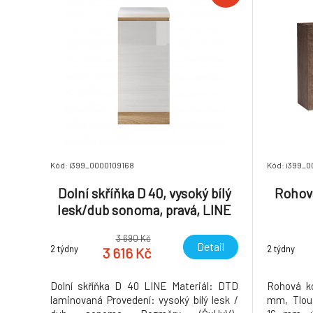
Kód: i399_0000109168
Kód: i399_
Dolní skříňka D 40, vysoký bílý
Rohová
lesk/dub sonoma, pravá, LINE
3 690 Kč
Detail
2 týdny
2 týdny
3 616 Kč
Dolní skříňka D 40 LINE Materiál: DTD
Rohová k
laminovaná Provedení: vysoký bílý lesk /
mm, Tlouš