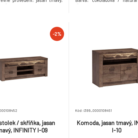
revné provedení: jasan tmavý,
Barva: čokoládová / natura
y ŠxHxV: 120x60x60 cm.
(ŠxHxV): 210x94x92 cm, ploch
 v demontu. Hmotnost: 35kg
(ŠxD): 124x180 cm Výška 
prostoru od podlahy: 13 cm N
osobu: 90 kg Dodávané v 
Hmotnost: 43.35kg
-2%
0000108452
Kód: i399_0000108451
tolek / skříňka, jasan
Komoda, jasan tmavý, I
mavý, INFINITY I-09
I-10