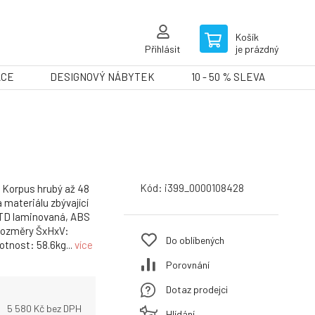
Košík
Přihlásit
je prázdný
ACE
DESIGNOVÝ NÁBYTEK
10 - 50 % SLEVA
Kód:
i399_0000108428
u Korpus hrubý až 48
materiálu zbývající
DTD laminovaná, ABS
 Rozměry ŠxHxV:
Do oblíbených
tnost: 58.6kg...
více
Porovnání
Dotaz prodejci
5 580
Kč bez DPH
Hlídání