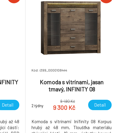
Kód: i399_0000108444
NFINITY
Komoda s vitrínami, jasan
tmavý, INFINITY 08
9 490 Kč
Detail
Detail
2 týdny
9 300 Kč
rubý až 48
Komoda s vitrínami Inifinity 08 Korpus
ící části:
hrubý až 48 mm, Tloušťka materiálu