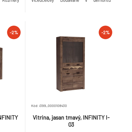
l Rozměry
Víceúčelový Dodávané v demontu
a na spaní
Hmotnost: 4.8kg
spodního
osnost na
demontu.
-2%
-2%
Kód: i399_0000108430
NFINITY
Vitrína, jasan tmavý, INFINITY I-
03