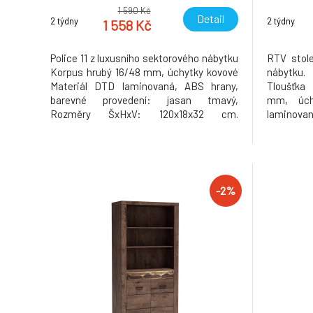
1 590 Kč
Detail
2 týdny
2 týdny
1 558 Kč
Police 11 z luxusního sektorového nábytku
RTV stole
Korpus hrubý 16/48 mm, úchytky kovové
nábytku
Materiál DTD laminovaná, ABS hrany,
Tloušťka 
barevné provedení: jasan tmavý,
mm, úch
Rozměry ŠxHxV: 120x18x32 cm.
laminov
Dodávané v demontu. Hmotnost: 9kg
provedení
137x42x5
osvětlen
demontu.
-2%