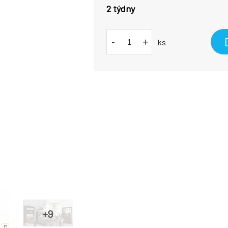
2 týdny
-
+
ks