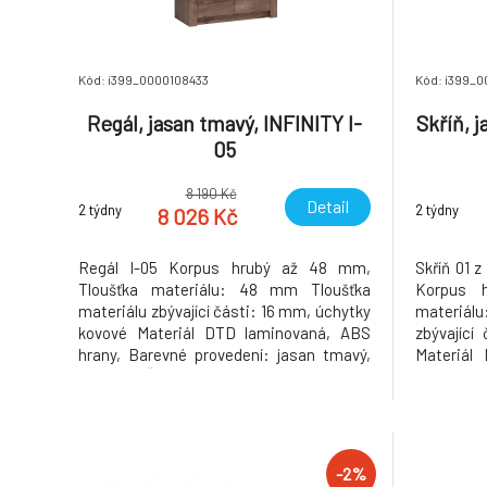
Kód: i399_0000108433
Kód: i399_0
Regál, jasan tmavý, INFINITY I-
Skříň, j
05
8 190 Kč
Detail
2 týdny
2 týdny
8 026 Kč
Regál I-05 Korpus hrubý až 48 mm,
Skříň 01 
Tloušťka materiálu: 48 mm Tloušťka
Korpus 
materiálu zbývající části: 16 mm, úchytky
materiál
kovové Materiál DTD laminovaná, ABS
zbývající
hrany, Barevné provedení: jasan tmavý,
Materiál
Rozměry ŠxHxV: 96x42x192 cm. Rozměry
Barevné p
police (ŠxV): 80,2x32 cm Podsvícená
ŠxHxV: 
deska z masivního dřeva Dodávané bez
demontu. 
LED osvětlení Možnost dokoupení LED
osvětle
-2%