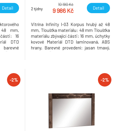
10 190 Kč
Detail
Detail
2 týdny
9 986 Kč
torového
Vitrína Infinity I-03 Korpus hrubý až 48
ž 48 mm,
mm, Tloušťka materiálu: 48 mm Tloušťka
 části: 16
materiálu zbývající části: 16 mm, úchytky
riál DTD
kovové Materiál DTD laminovaná, ABS
 barevné
hrany, Barevné provedení: jasan tmavý,
ěry ŠxHxV:
Rozměry ŠxHxV: 96x42x192 cm. Možnost
upení LED
dokoupení LED osvětlení v ceně 890 Kč.
odávané v
Dodávané v demontu. Hmotnost: 81.6kg
-2%
-2%