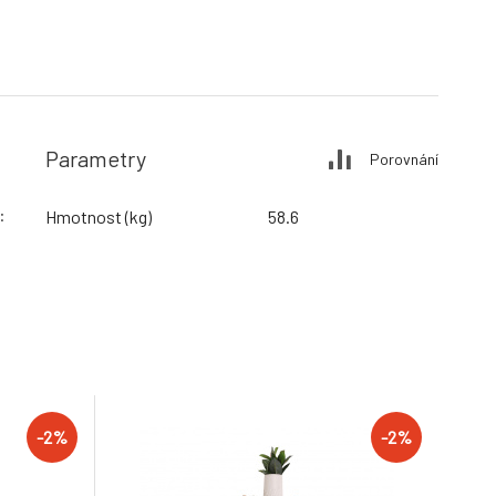
Parametry
Porovnání
:
Hmotnost (kg)
58.6
-2%
-2%