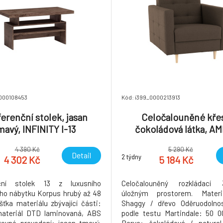
0000108453
Kód: i399_0000213913
erenční stolek, jasan
Celočalouněné křes
mavý, INFINITY I-13
čokoládová látka, A
4 390 Kč
5 290 Kč
Detail
2 týdny
4 302 Kč
5 184 Kč
ční stolek 13 z luxusního
Celočalouněný rozkládací
ho nábytku Korpus hrubý až 48
úložným prostorem. Materi
ťka materiálu zbývající části:
Shaggy / dřevo Oděruodolnost
ateriál DTD laminovaná, ABS
podle testu Martindale: 50 0