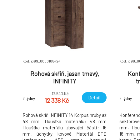
Kód: i399_0000108424
Kód: i399_
Rohová skříň, jasan tmavý,
Konf
INFINITY
t
12 590 Kč
Detail
2 týdny
2 týdny
12 338 Kč
Rohová skříň INFINITY 14 Korpus hrubý až
Konferen
48 mm, Tloušťka materiálu: 48 mm
sektorové
Tloušťka materiálu zbývající části: 16
mm, Tlouš
mm, úchytky kovové Materiál DTD
16 mm, m