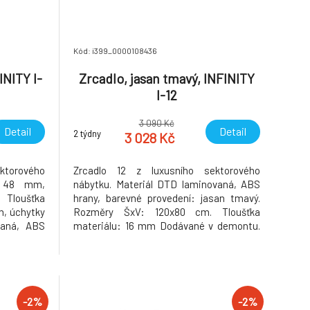
Kód: i399_0000108436
INITY I-
Zrcadlo, jasan tmavý, INFINITY
I-12
3 090 Kč
Detail
Detail
2 týdny
3 028 Kč
ktorového
Zrcadlo 12 z luxusního sektorového
ž 48 mm,
nábytku. Materiál DTD laminovaná, ABS
 Tloušťka
hrany, barevné provedení: jasan tmavý.
m, úchytky
Rozměry ŠxV: 120x80 cm. Tloušťka
vaná, ABS
materiálu: 16 mm Dodávané v demontu.
san tmavý,
Hmotnost: 20.3kg
. Možnost
ně 770 Kč.
: 49.8kg
-2%
-2%