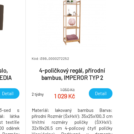
Kód: i399_0000272252
lo,
4-poličkový regál, přírodní
MEDIA
bambus, IMPEROR TYP 2
1 050 Kč
Detail
Detail
2 týdny
1 029 Kč
 3-sed s
Materiál: lakovaný bambus Barva:
ál: látka
přírodní Rozměr (ŠxHxV): 35x25x100,3 cm
 textilie
Vnitřní rozměry poličky (ŠXHxV):
00 oděrek
32x19x26,5 cm 4-policový čtyři poličky