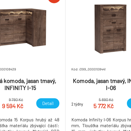
0000108439
Kód: i399_0000108441
 komoda, jasan tmavý,
Komoda, jasan tmavý, I
INFINITY I-15
I-06
9 790 Kč
5 890 Kč
Detail
2 týdny
9 594 Kč
5 772 Kč
omoda 15 Korpus hrubý až 48
Komoda Infinity I-06 Korpus h
ťka materiálu zbývající části:
mm, Tloušťka materiálu zbývaj