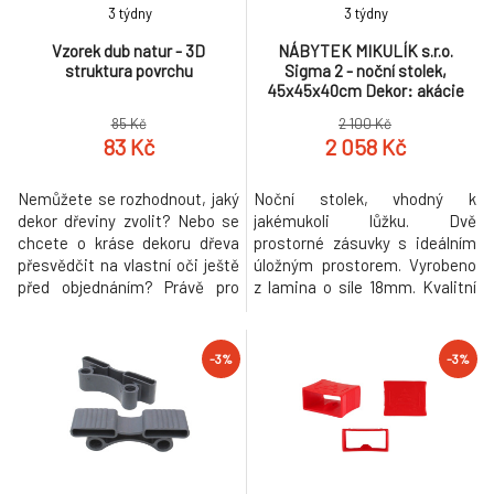
3 týdny
3 týdny
Vzorek dub natur - 3D
NÁBYTEK MIKULÍK s.r.o.
struktura povrchu
Sigma 2 - noční stolek,
45x45x40cm Dekor: akácie
skořice
85 Kč
2 100 Kč
83 Kč
2 058 Kč
Nemůžete se rozhodnout, jaký
Noční stolek, vhodný k
dekor dřeviny zvolit? Nebo se
jakémukoli lůžku. Dvě
chcete o kráse dekoru dřeva
prostorné zásuvky s ideálním
přesvědčit na vlastní oči ještě
úložným prostorem. Vyrobeno
před objednáním? Právě pro
z lamina o síle 18mm. Kvalitní
Vás máme připravené
zásuvky a pojezdy jsou
jednotlivé vzorky. Vyberte si
přizpůsobeny častému
Vaše kandidáty a rádi Vám je
otevírání. Výběr akčních dekorů.
-3%
-3%
zašleme a zaplatíme za Vás
Kvalitní kování a spojovací
dopravu.
materiál je bez použití
plastových součástek,vyjma
ochranných krytek.