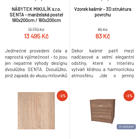
NÁBYTEK MIKULÍK s.r.o.
Vzorek kašmír - 3D struktura
SENTA - manželská postel
povrchu
180x200cm / 160x200cm
Dekor: olše, Šířka pro matraci:
13 770 Kč
85 Kč
160cm, Varianta: Síla bočnice
13 495 Kč
83 Kč
18mm
Jedinečné provedení čela a
Dekor kašmír patří mezi
naprostá výjimečnost - to jsou
nadčasové a velmi elegantní
jen nepatrné výhody designu
odstíny, které v interiéru
dvoulůžka SENTA. Dvoulůžko,
vytváří klidnou a harmonickou
jenž zapadá do vkusu milovníků
atmosféru. Jde o jemný
moderny i rustikálního stylu
neutrální tón na pomezí béžové
bydlení. Čelo a nohy dvoulůžka
a šedé, který působí teple,
jsou vyrobeny v síle lamina
čistě a snadno se kombinuje s
-2%
-2%
25mm, bočnice 18 či 25mm.
přírodními materiály i
Výběr z několika akčních
výraznějšími doplňky. Nábytek v
dekorů. Kvalitní kování a
dekoru kašmír je ideální volbou
spojovací materiál je bez pou
pro ty, kteří hledají moderní, a
15 VARIANT