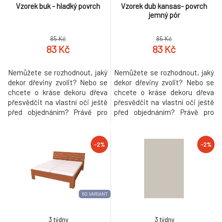
Vzorek buk - hladký povrch
Vzorek dub kansas- povrch
jemný pór
85 Kč
85 Kč
83 Kč
83 Kč
Nemůžete se rozhodnout, jaký
Nemůžete se rozhodnout, jaký
dekor dřeviny zvolit? Nebo se
dekor dřeviny zvolit? Nebo se
chcete o kráse dekoru dřeva
chcete o kráse dekoru dřeva
přesvědčit na vlastní oči ještě
přesvědčit na vlastní oči ještě
před objednáním? Právě pro
před objednáním? Právě pro
Vás máme připravené
Vás máme připravené
jednotlivé vzorky. Vyberte si
jednotlivé vzorky. Vyberte si
Vaše kandidáty a rádi Vám je
Vaše kandidáty a rádi Vám je
-2%
-2%
zašleme a zaplatíme za Vás
zašleme a zaplatíme za Vás
dopravu.
dopravu.
60 VARIANT
3 týdny
3 týdny