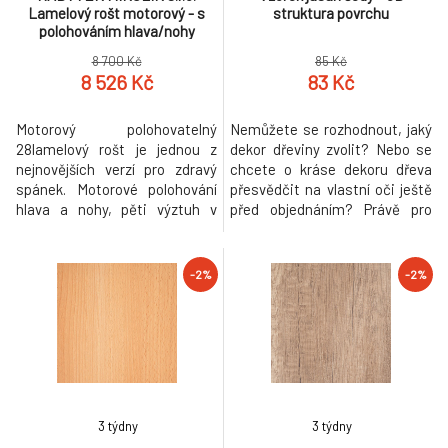
Lamelový rošt motorový - s
struktura povrchu
polohováním hlava/nohy
80x200cm, 90x200cm
8 700 Kč
85 Kč
Varianta: 200x80cm
8 526 Kč
83 Kč
Motorový polohovatelný
Nemůžete se rozhodnout, jaký
28lamelový rošt je jednou z
dekor dřeviny zvolit? Nebo se
nejnovějších verzí pro zdravý
chcete o kráse dekoru dřeva
spánek. Motorové polohování
přesvědčit na vlastní oči ještě
hlava a nohy, pěti výztuh v
před objednáním? Právě pro
bederní části, středový
Vás máme připravené
stabilizační popruh. Kvalitní
jednotlivé vzorky. Vyberte si
kování a spojovací materiál je
Vaše kandidáty a rádi Vám je
-2%
-2%
bez použití plastových
zašleme a zaplatíme za Vás
součástek, vyjma ochranných
dopravu.
krytek.
3 týdny
3 týdny