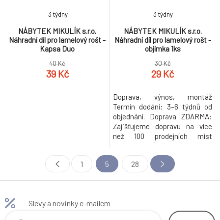
3 týdny
3 týdny
NÁBYTEK MIKULÍK s.r.o.
NÁBYTEK MIKULÍK s.r.o.
Náhradní díl pro lamelový rošt -
Náhradní díl pro lamelový rošt -
Kapsa Duo
objímka 1ks
40 Kč
30 Kč
39 Kč
29 Kč
Doprava, výnos, montáž
Termín dodání: 3–6 týdnů od
objednání. Doprava ZDARMA:
Zajišťujeme dopravu na více
než 100 prodejních míst
ZDARMA v České republice a
na Slovensku. Pro dopravu až k
1
5
28
Vám domů si při objednávce
zboží jednoduše tuto volbu
zaškrtněte, a naši obchodní
partneři se Vám ozvou s
Slevy a novinky e-mailem
cenovou nabídkou. Výnos:
Služba výnosu je ind