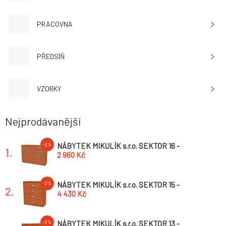
PRACOVNA
PŘEDSÍŇ
VZORKY
Nejprodávanější
NÁBYTEK MIKULÍK s.r.o. SEKTOR 16 -
-2%
1.
úchytka nikl broušený Šířka: 100cm, Hloubka:
2 960 Kč
34.5cm, Dekor: olše
NÁBYTEK MIKULÍK s.r.o. SEKTOR 15 -
-2%
2.
úchytka nikl broušený Šířka: 60cm, Hloubka:
4 430 Kč
34.5cm, Dekor: olše
NÁBYTEK MIKULÍK s.r.o. SEKTOR 13 -
-2%