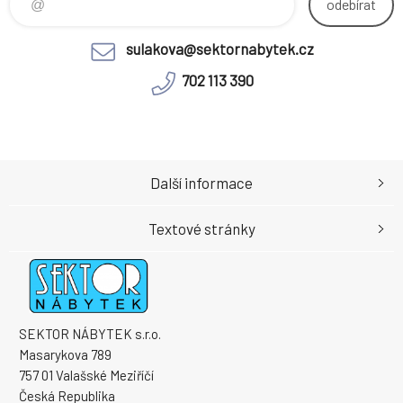
odebírat
sulakova@sektornabytek.cz
702 113 390
Další informace
Textové stránky
SEKTOR NÁBYTEK s.r.o.
Masarykova 789
757 01 Valašské Meziříčí
Česká Republika