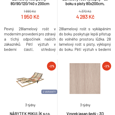
80/90/120/140 x 200cm
boku s písty 80x200cm,
Varianta: 200x80cm
90x200cm Varianta:
1 990 Kč
4 370 Kč
200x80cm, Typ: Levý
1 950 Kč
4 283 Kč
Pevný 28lamelový rošt v
28lamelový rošt s vyklápěním
moderním provedení pro zdravý
do boku poskytuje lepší přístup
a tichý odpočinek našich
do volného prostoru lůžka. 28
zákazníků. Pěti výztuh v
lamelový rošt s písty, výklopný
bederní části, středový
do boku. Pěti výztuh v bederní
stabilizační popruh. Kvalitní
části, středový stabilizační
kování a spojovací materiál je
popruh. Kvalitní kování a
bez použití plastových
spojovací materiál je bez
-2%
-2%
součástek, vyjma ochranných
použití plastových součástek,
krytek.
vyjma ochranných krytek.
2 VARIANTY
3 týdny
3 týdny
NÁBYTEK MIKULÍK s.r.o.
Vzorek jasan šedý - 3D