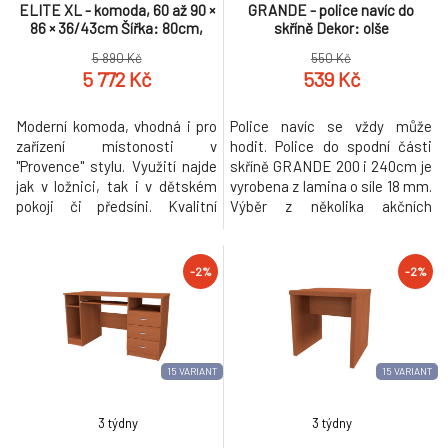
ELITE XL - komoda, 60 až 90 ×
GRANDE - police navíc do
86 × 36/43cm Šířka: 80cm,
skříně Dekor: olše
Hloubka: 43cm, Dekor: modřín
5 890 Kč
550 Kč
latté
5 772 Kč
539 Kč
Moderní komoda, vhodná i pro
Police navíc se vždy může
zařízení místonosti v
hodit. Police do spodní části
"Provence" stylu. Využití najde
skříně GRANDE 200 i 240cm je
jak v ložnici, tak i v dětském
vyrobena z lamina o síle 18 mm.
pokoji či předsíni. Kvalitní
Výběr z několika akčních
zásuvky, úchytky a pojezdy
dekorů. Kvalitní kování a
jsou přizpůsobeny častému
spojovací materiál je bez
otevírání. Vyrobeno z lamina o
použití plastových součástek,
-2%
-2%
síle 18mm. Výběr akčních
vyjma ochranných krytek.
dekorů. Kvalitní kování a
spojovací materiál je bez
použití plastových
součástek,vyjma
15 VARIANT
15 VARIANT
3 týdny
3 týdny