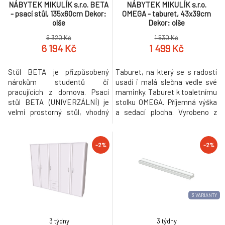
NÁBYTEK MIKULÍK s.r.o. BETA
NÁBYTEK MIKULÍK s.r.o.
- psací stůl, 135x60cm Dekor:
OMEGA - taburet, 43x39cm
olše
Dekor: olše
6 320 Kč
1 530 Kč
6 194 Kč
1 499 Kč
Stůl BETA je přizpůsobený
Taburet, na který se s radostí
nárokům studentů či
usadí i malá slečna vedle své
pracujících z domova. Psací
maminky. Taburet k toaletnímu
stůl BETA (UNIVERZÁLNÍ) je
stolku OMEGA. Příjemná výška
velmi prostorný stůl, vhodný
a sedací plocha. Vyrobeno z
pro praváky i leváky. Vyrobeno z
lamina o síle 18 či 25mm. Výběr
lamina o síle 18mm. Výběr
akčních dekorů. Kvalitní kování
akčních dekorů. Kvalitní kování
a spojovací materiál je bez
-2%
-2%
a spojovací materiál je bez
použití plastových
použití plastových součástek,
součástek,vyjma ochranných
vyjma ochranných krytek.
krytek.
Hranění i z nepohledových
stran.
3 VARIANTY
3 týdny
3 týdny