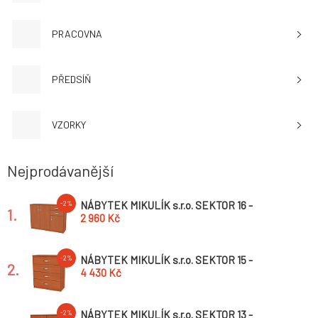
PRACOVNA
PŘEDSÍŇ
VZORKY
Nejprodávanější
NÁBYTEK MIKULÍK s.r.o. SEKTOR 16 -
-2%
1.
úchytka nikl broušený Šířka: 100cm, Hloubka:
2 960 Kč
34.5cm, Dekor: olše
NÁBYTEK MIKULÍK s.r.o. SEKTOR 15 -
-2%
2.
úchytka nikl broušený Šířka: 60cm, Hloubka:
4 430 Kč
34.5cm, Dekor: olše
NÁBYTEK MIKULÍK s.r.o. SEKTOR 13 -
-2%