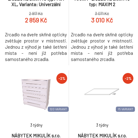
XL, Varianta: Univerzální
typ: MAXIM 2
2 917 Kč
3 071 Kč
2 859 Kč
3 010 Kč
Zrcadlo na dveře skříně opticky
Zrcadlo na dveře skříně opticky
zvětšuje prostor v místnosti.
zvětšuje prostor v místnosti.
Jednou z výhod je také šetření
Jednou z výhod je také šetření
místa - není již potřeba
místa - není již potřeba
samostaného zrcadla.
samostaného zrcadla.
-2%
-2%
120 VARIANT
15 VARIANT
3 týdny
3 týdny
NÁBYTEK MIKULÍK s.r.o.
NÁBYTEK MIKULÍK s.r.o.