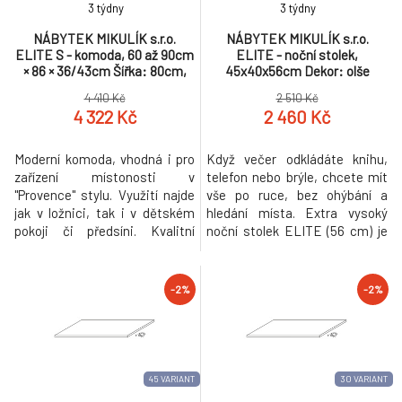
3 týdny
3 týdny
NÁBYTEK MIKULÍK s.r.o.
NÁBYTEK MIKULÍK s.r.o.
ELITE S - komoda, 60 až 90cm
ELITE - noční stolek,
× 86 × 36/43cm Šířka: 80cm,
45x40x56cm Dekor: olše
Hloubka: 43cm, Dekor: modřín
4 410 Kč
2 510 Kč
latté
4 322 Kč
2 460 Kč
Moderní komoda, vhodná i pro
Když večer odkládáte knihu,
zařízení místonosti v
telefon nebo brýle, chcete mít
"Provence" stylu. Využití najde
vše po ruce, bez ohýbání a
jak v ložnici, tak i v dětském
hledání místa. Extra vysoký
pokoji či předsíni. Kvalitní
noční stolek ELITE (56 cm) je
zásuvky, úchytky a pojezdy
navržen tak, aby ladil s vyšší
jsou přizpůsobeny častému
postelí a umožnil vám uložit
otevírání. Vyrobeno z lamina o
věci jemně, pohodlně a s
-2%
-2%
síle 18mm. Výběr akčních
pocitem, že jste doma v
dekorů. Kvalitní kování a
prostoru, který vám dělá dobře.
spojovací materiál je bez
Z pohledu mistra „Noční stolek
použití plastových
ELITE je precizně
součástek,vyjma
45 VARIANT
30 VARIANT