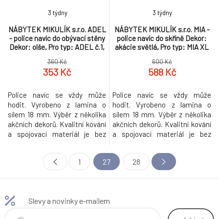
3 týdny
3 týdny
NÁBYTEK MIKULÍK s.r.o. ADEL
NÁBYTEK MIKULÍK s.r.o. MIA -
- police navíc do obývací stěny
police navíc do skříně Dekor:
Dekor: olše, Pro typ: ADEL č.1,
akácie světlá, Pro typ: MIA XL
Varianta: Univerzální
360 Kč
600 Kč
353 Kč
588 Kč
Police navíc se vždy může
Police navíc se vždy může
hodit. Vyrobeno z lamina o
hodit. Vyrobeno z lamina o
sílem 18 mm. Výběr z několika
sílem 18 mm. Výběr z několika
akčních dekorů. Kvalitní kování
akčních dekorů. Kvalitní kování
a spojovací materiál je bez
a spojovací materiál je bez
použití plastových součástek,
použití plastových součástek,
vyjma ochranných krytek.
vyjma ochranných krytek.
1
27
28
Slevy a novinky e-mailem