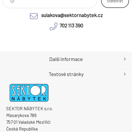
odebírat
sulakova@sektornabytek.cz
702 113 390
Další informace
Textové stránky
SEKTOR NÁBYTEK s.r.o.
Masarykova 789
757 01 Valašské Meziříčí
Česká Republika