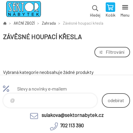
Košík
Menu
Hledej
AKČNÍ ZBOŽÍ
Zahrada
Závěsné houpací křesla
ZÁVĚSNÉ HOUPACÍ KŘESLA
Filtrování
Vybraná kategorie neobsahuje žádné produkty
Slevy a novinky e-mailem
odebírat
sulakova@sektornabytek.cz
702 113 390