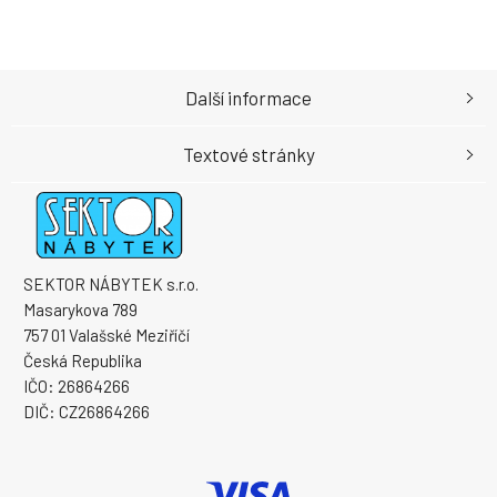
Další informace
Textové stránky
SEKTOR NÁBYTEK s.r.o.
Masarykova 789
757 01 Valašské Meziříčí
Česká Republika
IČO: 26864266
DIČ: CZ26864266