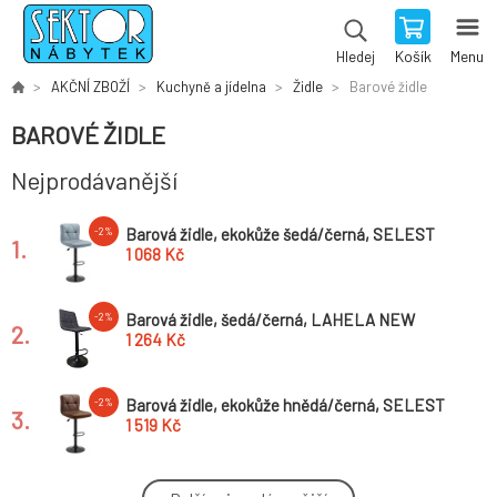
Košík
Menu
Hledej
AKČNÍ ZBOŽÍ
Kuchyně a jídelna
Židle
Barové židle
BAROVÉ ŽIDLE
Nejprodávanější
Barová židle, ekokůže šedá/černá, SELEST
-2%
1.
1 068 Kč
Barová židle, šedá/černá, LAHELA NEW
-2%
2.
1 264 Kč
Barová židle, ekokůže hnědá/černá, SELEST
-2%
3.
1 519 Kč
Barová židle, zelená/černá, LAHELA NEW
-2%