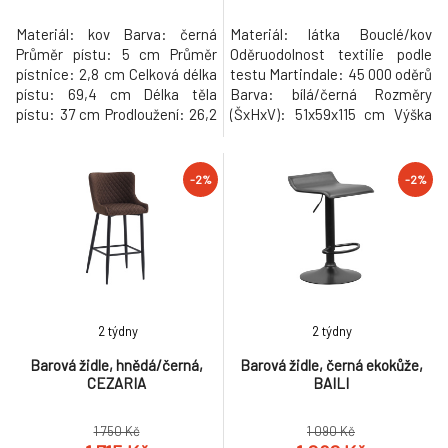
Materiál: kov Barva: černá
Materiál: látka Bouclé/kov
Průměr pístu: 5 cm Průměr
Oděruodolnost textilie podle
pístnice: 2,8 cm Celková délka
testu Martindale: 45 000 oděrů
pístu: 69,4 cm Délka těla
Barva: bílá/černá Rozměry
pístu: 37 cm Prodloužení: 26,2
(ŠxHxV): 51x59x115 cm Výška
cm Síla pístu: 300 N Nosnost:
sedu: 67 cm Hloubka sedu: 45
max. 150 kg Hmotnost: 1,2 kg
cm Šířka sedu: 51 cm Výška
Náhradní plynový píst Pro
zádové opěrky: 43 cm Šířka
-2%
-2%
barové židle Hmotnost: 1.25kg
zádové opěrky: 39 cm
Nosnost: 100 kg Kovová
konstrukce Designové
Dodáváno v demontu
Hmotnost: 7.15kg
2 týdny
2 týdny
Barová židle, hnědá/černá,
Barová židle, černá ekokůže,
CEZARIA
BAILI
1 750 Kč
1 090 Kč