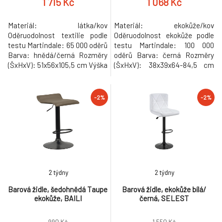
1 715 Kč
1 068 Kč
Materiál: látka/kov
Materiál: ekokůže/kov
Oděruodolnost textilie podle
Oděruodolnost ekokůže podle
testu Martindale: 65 000 oděrů
testu Martindale: 100 000
Barva: hnědá/černá Rozměry
oděrů Barva: černá Rozměry
(ŠxHxV): 51x56x105,5 cm Výška
(ŠxHxV): 38x39x64-84,5 cm
sedu: 75,5 cm Hloubka sedu:
Výška sedu: 58-78 cm Hloubka
42 cm Šířka sedu: 38 cm Šířka
sedu: 32 cm Šířka sedu: 38 cm
zádové opěrky: 47 cm Výška
Šířka zádové opěrky: 38 cm
-2%
-2%
zádové opěrky: 33,5 cm
Výška zádové opěrky: 7 cm
Nosnost: 100 kg Hmotnost:
Průměr podstavy: 38 cm
8,6 kg Dekorativní prošití
Nosnost: 100 kg Hmotnost:
Opěrka na nohy Designová
4,75 kg S výškově
Dodáváno v demont
nastavitelným sedadlem
Opěrka na
2 týdny
2 týdny
Barová židle, šedohnědá Taupe
Barová židle, ekokůže bílá/
ekokůže, BAILI
černá, SELEST