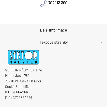
702 113 390
Další informace
Textové stránky
SEKTOR NÁBYTEK s.r.o.
Masarykova 789
757 01 Valašské Meziříčí
Česká Republika
IČO: 26864266
DIČ: CZ26864266