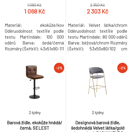
1 090 Kč
2 350 Kč
1 068 Kč
2 303 Kč
Materiál: ekokůže/kov
Materiál: Velvet látka/chrom
Oděruodolnost textilie podle
Oděruodolnost textilie podle
testu Martindale: 100 000
testu Martindale: 80 000 oděrů
oděrů Barva: šedá/černá
Barva: béžová/chrom Rozměry
Rozměry (ŠxHxV): 43x51x90-111
(ŠxHxV): 53x50x80/102 cm
cm Průměr podstavy: 38 cm
Výška sedu: 63/83 cm Hloubka
Výška sedu: 60-82 cm Hloubka
sedu: 40 cm Šířka sedu: 40 cm
sedu: 38 cm Šířka sedu: 43 cm
Šířka zádové opěrky: 43 cm
-2%
-2%
Výška zádové opěrky: 30 cm
Výška zádové opěrky: 21 cm
Šířka zádové opěrky: 43 cm
Průměr podstavy: 38 cm
Nosnost: 100 kg S otočným
Nosnost: 100 kg Otočná
výškově nastavitelným
Možnost nastavit výšku sedu
sedadlem Opěrka na noh
Prošívaná D
2 týdny
2 týdny
Barová židle, ekokůže hnědá/
Designová barová židle,
černá, SELEST
šedohnědá Velvet látka/gold