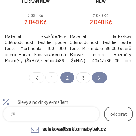
TERKAN NEW
NEW
2 090 Kč
2 090 Kč
2 048 Kč
2 048 Kč
Materiál: ekokůže/kov
Materiál: látka/kov
Oděruodolnost textilie podle
Oděruodolnost textilie podle
testu Martindale: 100 000
testu Martindale: 65 000 oděrů
oděrů Barva: koňaková/černá
Barva: černá Rozměry
Rozměry (ŠxHxV): 40x43x86-
(ŠxHxV): 40x43x86-106 cm
106 cm Výška sedu: 60-80 cm
Výška sedu: 60-80 cm Hloubka
Hloubka sedu: 35 cm Šířka
sedu: 35 cm Šířka sedu: 42 cm
1
2
3
sedu: 42 cm Výška zádové
Výška zádové opěrky: 27 cm
opěrky: 27 cm Šířka zádové
Šířka zádové opěrky: 37 cm
opěrky: 37 cm Nosnost: 100 kg
Nosnost: 100 kg Otočné
Otočné sedátko Nastavení
sedátko Nastavení výšky
Slevy a novinky e-mailem
výšky Dodáváno v demontu
Dodáváno v demontu
Hmotnost: 6.5kg
Hmotnost: 6.5kg
odebírat
sulakova@sektornabytek.cz