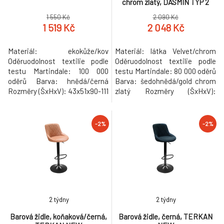
chrom zlatý, DASMIN TYP 2
1 550 Kč
2 090 Kč
1 519 Kč
2 048 Kč
Materiál: ekokůže/kov
Materiál: látka Velvet/chrom
Oděruodolnost textilie podle
Oděruodolnost textilie podle
testu Martindale: 100 000
testu Martindale: 80 000 oděrů
oděrů Barva: hnědá/černá
Barva: šedohnědá/gold chrom
Rozměry (ŠxHxV): 43x51x90-111
zlatý Rozměry (ŠxHxV):
cm Průměr podstavy: 38 cm
55x58x107 cm Výška sedu: 73
Výška sedu: 60-82 cm Hloubka
cm Hloubka sedu: 47 cm Šířka
sedu: 38 cm Šířka sedu: 43 cm
sedu: 50 cm Výška zádové
-2%
-2%
Výška zádové opěrky: 30 cm
opěrky: 36 cm Šířka zádové
Šířka zádové opěrky: 43 cm
opěrky: 54 cm Nosnost: 100 kg
Nosnost: 100 kg S otočným
Vysoká kovová konstrukce
výškově nastavitelným
Designová Prošívaná Dodáváno
sedadlem Opěrka na no
v demon
2 týdny
2 týdny
Barová židle, koňaková/černá,
Barová židle, černá, TERKAN