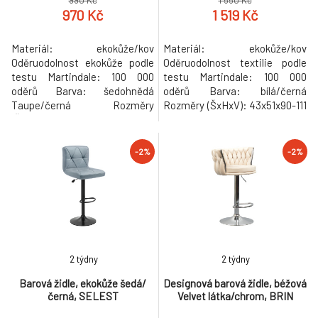
990 Kč
1 550 Kč
970 Kč
1 519 Kč
Materiál: ekokůže/kov
Materiál: ekokůže/kov
Oděruodolnost ekokůže podle
Oděruodolnost textilie podle
testu Martindale: 100 000
testu Martindale: 100 000
oděrů Barva: šedohnědá
oděrů Barva: bílá/černá
Taupe/černá Rozměry
Rozměry (ŠxHxV): 43x51x90-111
(ŠxHxV): 38x39x64-84,5 cm
cm Průměr podstavy: 38 cm
Výška sedu: 58-78 cm Hloubka
Výška sedu: 60-21 cm Hloubka
sedu: 32 cm Šířka sedu: 38 cm
sedu: 38 cm Šířka sedu: 43 cm
-2%
-2%
Šířka zádové opěrky: 38 cm
Výška zádové opěrky: 30 cm
Výška zádové opěrky: 7 cm
Šířka zádové opěrky: 43 cm
Průměr podstavy: 38 cm
Nosnost: 100 kg S otočným
Nosnost: 100 kg Hmotnost:
výškově nastavitelným
4,75 kg S výškově
sedadlem Opěrka na noh
nastavitelným se
2 týdny
2 týdny
Barová židle, ekokůže šedá/
Designová barová židle, béžová
černá, SELEST
Velvet látka/chrom, BRIN