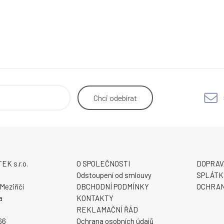
Chci
odebírat
K s.r.o.
O SPOLEČNOSTI
DOPRAV
9
Odstoupení od smlouvy
SPLÁTK
Meziříčí
OBCHODNÍ PODMÍNKY
OCHRAN
a
KONTAKTY
REKLAMAČNÍ ŘÁD
66
Ochrana osobních údajů