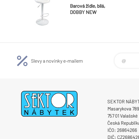
Barová židle, bílá,
DOBBY NEW
Slevy a novinky e-mailem
SEKTOR NÁBYTE
Masarykova 78
757 01 Valašské 
Česká Republik
IČO: 26864266
DIČ: CZ268642