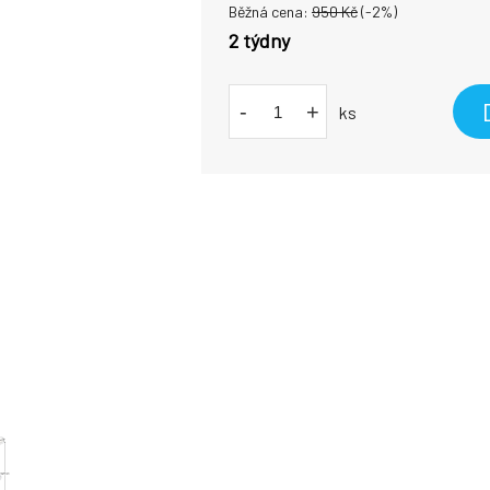
Běžná cena:
950
Kč
(-
2
%)
2 týdny
-
+
ks