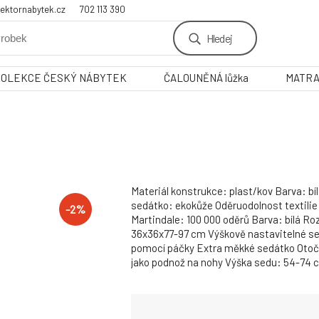
ektornabytek.cz
702 113 390
Hledej
KOLEKCE ČESKÝ NÁBYTEK
ČALOUNĚNÁ lůžka
MATR
Materiál konstrukce: plast/kov Barva: bí
sedátko: ekokůže Oděruodolnost textilie
-
2
%
Martindale: 100 000 oděrů Barva: bílá R
36x36x77-97 cm Výškově nastavitelné s
pomocí páčky Extra měkké sedátko Otoč
jako podnož na nohy Výška sedu: 54-74 c