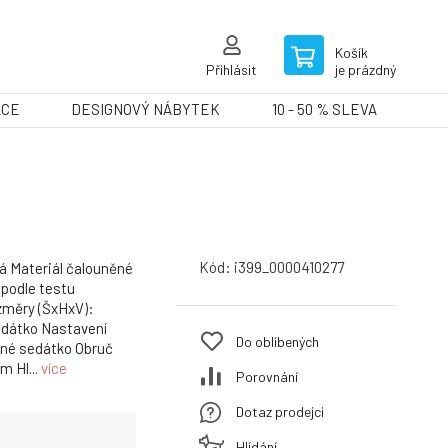
Košík
Přihlásit
je prázdný
ACE
DESIGNOVÝ NÁBYTEK
10 - 50 % SLEVA
Kód:
i399_0000410277
lá Materiál čalouněné
 podle testu
ozměry (ŠxHxV):
edátko Nastavení
Do oblíbených
né sedátko Obruč
m Hl...
více
Porovnání
Dotaz prodejci
Hlídání