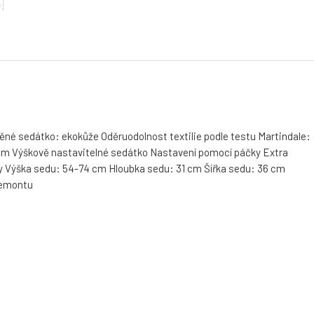
něné sedátko: ekokůže Oděruodolnost textilie podle testu Martindale:
 cm Výškově nastavitelné sedátko Nastavení pomocí páčky Extra
 Výška sedu: 54-74 cm Hloubka sedu: 31 cm Šířka sedu: 36 cm
demontu