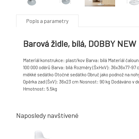
Popis a parametry
Barová židle, bílá, DOBBY NEW
Materiál konstrukce: plast/kov Barva: bílá Materiál čalou
100 000 oděrů Barva: bílá Rozměry (ŠxHxV): 36x36x77-97
měkké sedátko Otočné sedátko Obruč jako podnož na nohy
Opěrka zad (ŠxV): 36x23 cm Nosnost: 90 kg Dodáváno v 
Hmotnost: 5.5kg
Naposledy navštívené