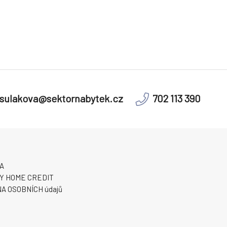
sulakova@sektornabytek.cz
702 113 390
A
Y HOME CREDIT
A OSOBNÍCH údajů