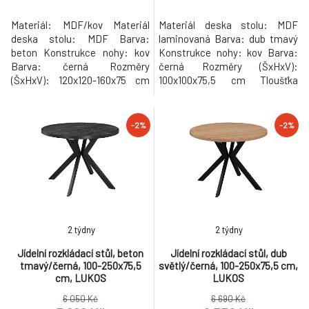
Materiál: MDF/kov Materiál
Materiál deska stolu: MDF
deska stolu: MDF Barva:
laminovaná Barva: dub tmavý
beton Konstrukce nohy: kov
Konstrukce nohy: kov Barva:
Barva: černá Rozměry
černá Rozměry (ŠxHxV):
(ŠxHxV): 120x120-160x75 cm
100x100x75,5 cm Tloušťka
Tloušťka materiálu vrchní
materiálu vrchní desky: 3,6 cm
desky: 1,8 cm Kulatý Praktický
Tloušťka materiálu desek při
Vhodný pro 4-6 osob Nosnost:
rozkladu 1,8 cm Kulatý
-2%
-2%
35 kg Dodáváno v demontu
Praktický Rozkládací Dodáván
Hmotnost: 32kg
s 3× středovými deskami
Rozklad s jednou deskou: 150
cm Rozklad se dvěma
deskami: 200 cm Rozklad s
2 týdny
2 týdny
Jídelní rozkládací stůl, beton
Jídelní rozkládací stůl, dub
tmavý/černá, 100-250x75,5
světlý/černá, 100-250x75,5 cm,
cm, LUKOS
LUKOS
6 050 Kč
6 690 Kč