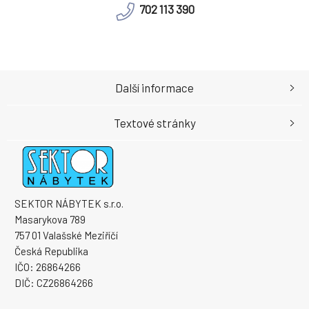
702 113 390
Další informace
Textové stránky
SEKTOR NÁBYTEK s.r.o.
Masarykova 789
757 01 Valašské Meziříčí
Česká Republika
IČO: 26864266
DIČ: CZ26864266