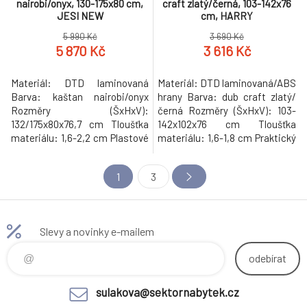
nairobi/onyx, 130-175x80 cm,
craft zlatý/černá, 103-142x76
JESI NEW
cm, HARRY
5 990 Kč
3 690 Kč
5 870 Kč
3 616 Kč
Materiál: DTD laminovaná
Materiál: DTD laminovaná/ABS
Barva: kaštan nairobi/onyx
hrany Barva: dub craft zlatý/
Rozměry (ŠxHxV):
černá Rozměry (ŠxHxV): 103-
132/175x80x76,7 cm Tloušťka
142x102x76 cm Tloušťka
materiálu: 1,6-2,2 cm Plastové
materiálu: 1,6-1,8 cm Praktický
nožičky Rozkládací Pro 6-8
Rozkládací Vhodný pro 4-6
osob Moderní design Dodáváno
osob Nosnost stolu: 20 kg
1
3
v demontu Hmotnost: 36.78kg
Nosnost stolu s rozkladem: 25
kg Stůl je třeba rovnoměrně
zatěžovat Dodáváno v
demontu Hmotnost: 29kg
Slevy a novinky e-mailem
odebírat
sulakova@sektornabytek.cz