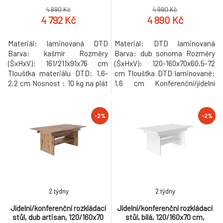
4 890 Kč
4 990 Kč
4 792 Kč
4 890 Kč
Materiál: laminovaná DTD
Materiál: DTD laminovaná
Barva: kašmír Rozměry
Barva: dub sonoma Rozměry
(ŠxHxV): 161/211x91x76 cm
(ŠxHxV): 120-160x70x60,5-72
Tloušťka materiálu DTD: 1,6-
cm Tloušťka DTD laminované:
2,2 cm Nosnost : 10 kg na plát
1,6 cm Konferenční/jídelní
Rozkládací Praktický Pro 6-8
Rozkládací Výškově
osob Moderní design Dodáváno
nastavitelný Disponuje
v demontu Hmotnost: 44.5kg
zvedacím mechanismem S
-2%
-2%
policí Rozměry police: 88x30
cm Vhodný pro 4-6 osob
Nosnost vrchní desky: 20 kg
Moderní Dodáváno v demontu
Hmotnost: 29.3kg
2 týdny
2 týdny
Jídelní/konferenční rozkládací
Jídelní/konferenční rozkládací
stůl, dub artisan, 120/160x70
stůl, bílá, 120/160x70 cm,