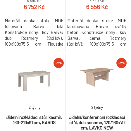
6 890 Kč
6 690 Kč
6 752 Kč
6 556 Kč
Materiál deska stolu: MDF
Materiál deska stolu: MDF
fóliovaná Barva: bílá
laminovaná Barva: světlý
Konstrukce nohy: kov Barva:
beton Konstrukce nohy: kov
dub Rozměry (ŠxHxV):
Barva: černá Rozměry
100x100x75,5 cm Tloušťka
(ŠxHxV): 100x100x75,5 cm
materiálu vrchní desky: 3,6 cm
Tloušťka materiálu vrchní
Tloušťka materiálu desek při
desky: 3,6 cm Tloušťka
rozkladu 1,8 cm Kulatý
materiálu desek při rozkladu 1,8
-2%
-2%
Praktický Rozkládací Dodáván
cm Kulatý Praktický Rozkládací
s 3× středovými deskami
Dodáván s 3× středovými
Rozklad s jednou deskou: 150
deskami Rozklad s jednou
cm Rozklad se dvěma
deskou: 150 cm Rozklad se
deskami: 200 cm Rozklad se
dvěma deskami: 200 cm
třemi
Rozkla
2 týdny
2 týdny
Jídelní rozkládací stůl, kašmír,
Jídelní/konferenční rozkládací
160-210x91 cm, KAROS
stůl, dub sonoma, 120/160x70
cm, LAVKO NEW