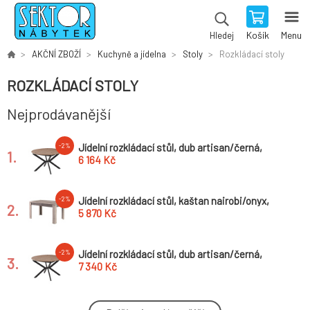
Košík
Menu
Hledej
AKČNÍ ZBOŽÍ
Kuchyně a jídelna
Stoly
Rozkládací stoly
ROZKLÁDACÍ STOLY
Nejprodávanější
Jídelní rozkládací stůl, dub artisan/černá,
-2%
1.
100x100-140x75 cm, ABERO TYP 1
6 164 Kč
Jídelní rozkládací stůl, kaštan nairobi/onyx,
-2%
2.
130-175x80 cm, JESI NEW
5 870 Kč
Jídelní rozkládací stůl, dub artisan/černá,
-2%
3.
120x120-160x75 cm, ABERO TYP 2
7 340 Kč
Jídelní/konferenční rozkládací stůl, bílá,
-2%