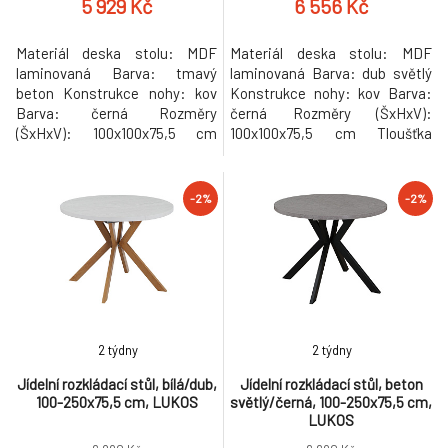
5 929 Kč
6 556 Kč
Materiál deska stolu: MDF
Materiál deska stolu: MDF
laminovaná Barva: tmavý
laminovaná Barva: dub světlý
beton Konstrukce nohy: kov
Konstrukce nohy: kov Barva:
Barva: černá Rozměry
černá Rozměry (ŠxHxV):
(ŠxHxV): 100x100x75,5 cm
100x100x75,5 cm Tloušťka
Tloušťka materiálu vrchní
materiálu vrchní desky: 3,6 cm
desky: 3,6 cm Tloušťka
Tloušťka materiálu desek při
materiálu desek při rozkladu
rozkladu 1,8 cm Kulatý
-2%
-2%
1,8 cm Kulatý Praktický
Praktický Rozkládací Dodáván
Rozkládací Dodáván s 3×
s 3× středovými deskami
středovými deskami Rozklad s
Rozklad s jednou deskou: 150
jednou deskou: 150 cm Rozklad
cm Rozklad se dvěma
se dvěma deskami: 200 cm
deskami: 200 cm Rozklad
Rozklad
2 týdny
2 týdny
Jídelní rozkládací stůl, bílá/dub,
Jídelní rozkládací stůl, beton
100-250x75,5 cm, LUKOS
světlý/černá, 100-250x75,5 cm,
LUKOS