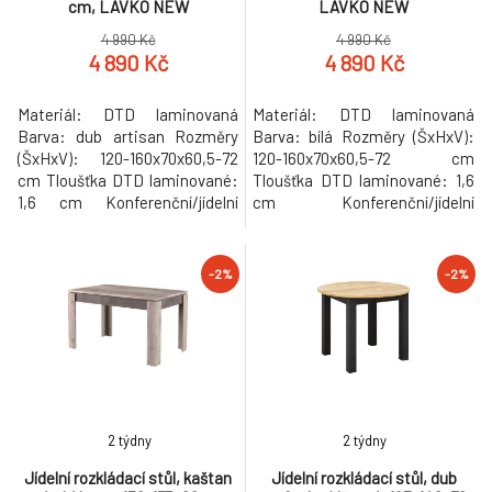
cm, LAVKO NEW
LAVKO NEW
4 990 Kč
4 990 Kč
4 890 Kč
4 890 Kč
Materiál: DTD laminovaná
Materiál: DTD laminovaná
Barva: dub artisan Rozměry
Barva: bílá Rozměry (ŠxHxV):
(ŠxHxV): 120-160x70x60,5-72
120-160x70x60,5-72 cm
cm Tloušťka DTD laminované:
Tloušťka DTD laminované: 1,6
1,6 cm Konferenční/jídelní
cm Konferenční/jídelní
Rozkládací Výškově
Rozkládací Výškově
nastavitelný Disponuje
nastavitelný Disponuje
zvedacím mechanismem S
zvedacím mechanismem S
-2%
-2%
policí Rozměry police: 88x30
policí Rozměry police: 88x30
cm Vhodný pro 4-6 osob
cm Vhodný pro 4-6 osob
Nosnost vrchní desky: 20 kg
Nosnost vrchní desky: 20 kg
Moderní Dodáváno v demontu
Moderní Dodáváno v demontu
Hmotnost: 29.3kg
Hmotnost: 29.3kg
2 týdny
2 týdny
Jídelní rozkládací stůl, kaštan
Jídelní rozkládací stůl, dub