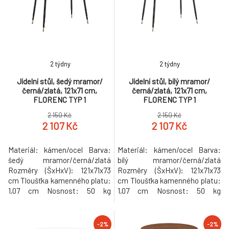
Hmotnost: 32kg
2 týdny
2 týdny
Jídelní stůl, šedý mramor/
Jídelní stůl, bílý mramor/
černá/zlatá, 121x71 cm,
černá/zlatá, 121x71 cm,
FLORENC TYP 1
FLORENC TYP 1
2 150 Kč
2 150 Kč
2 107 Kč
2 107 Kč
Materiál: kámen/ocel Barva:
Materiál: kámen/ocel Barva:
šedý mramor/černá/zlatá
bílý mramor/černá/zlatá
Rozměry (ŠxHxV): 121x71x73
Rozměry (ŠxHxV): 121x71x73
cm Tloušťka kamenného platu:
cm Tloušťka kamenného platu:
1,07 cm Nosnost: 50 kg
1,07 cm Nosnost: 50 kg
Praktický Moderní design
Praktický Moderní design
Vhodný pro 4-6 osob Dodáváno
Vhodný pro 4-6 osob Dodáváno
v demontu Hmotnost: 31.6kg
v demontu Hmotnost: 31.6kg
-2%
-2%