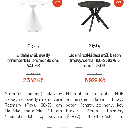
Dodáváno v demontu
rozkladu 1,8 cm Kulatý
-2%
-2%
Hmotnost: 31.5kg
Praktický Rozkládací Dodáván
s 3× středovými deskami
Rozklad s jednou deskou: 150
cm Rozklad se dvěma
deskami: 200 cm Rozklad s
2 týdny
2 týdny
Jídelní stůl, světlý
Jídelní rozkládací stůl, beton
mramor/bílá, průměr 80 cm,
tmavý/černá, 100-250x75,5
VALER
cm, LUKOS
2 390 Kč
6 050 Kč
2 342 Kč
5 929 Kč
Materiál: kamenný plát/kov
Materiál deska stolu: MDF
Barva: vzor světlý mramor/bílá
laminovaná Barva: tmavý
Rozměry (PxV): 80x75 cm
beton Konstrukce nohy: kov
Tloušťka materiálu: 1,1 cm
Barva: černá Rozměry
Nosnost: 100 kg Kovová
(ŠxHxV): 100x100x75,5 cm
podstava Průměr podstavy: 52
Tloušťka materiálu vrchní
cm Moderní design Kulatý tvar
desky: 3,6 cm Tloušťka