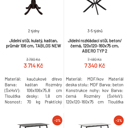
2 týdny
3-5 týdnů
Jídelní stůl, kulatý, kaštan,
Jídelní rozkládací stůl, beton/
průměr 106 cm, TABLOS NEW
černá, 120x120-160x75 cm,
ABERO TYP 2
3 790 Kč
7 490 Kč
3 714 Kč
7 340 Kč
Materiál: kaučukové dřevo
Materiál: MDF/kov Materiál
Barva: kaštan Rozměry
deska stolu: MDF Barva: beton
(ŠxHxV): 106x106x75,8 cm
Konstrukce nohy: kov Barva:
Tloušťka desky: 1,8 cm
černá Rozměry (ŠxHxV):
Nosnost: 70 kg Praktický
120x120-160x75 cm Tloušťka
Kulatý Dodáván v demontu
materiálu vrchní desky: 1,8 cm
Hmotnost: 24kg
Kulatý Praktický Vhodný pro 4-
6 osob Nosnost: 35 kg
-2%
-2%
Dodáváno v demontu