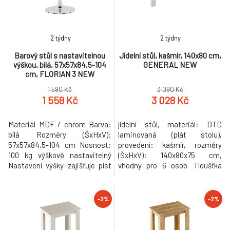
cm, TAMERON
3 714 Kč
Jídelní rozkládací stůl, 120-160x80 cm, dub/
-2%
8.
2 týdny
2 týdny
černá, DIRAN
6 262 Kč
Barový stůl s nastavitelnou
Jídelní stůl, kašmír, 140x80 cm,
výškou, bílá, 57x57x84,5-104
GENERAL NEW
Jídelní stůl, dub artisan/černá, 120x75x75 cm,
-2%
cm, FLORIAN 3 NEW
9.
NALAK TYP 2
1 460 Kč
1 590 Kč
3 090 Kč
1 558 Kč
3 028 Kč
Materiál MDF / chrom Barva:
jídelní stůl, materiál: DTD
bílá Rozměry (ŠxHxV):
laminovaná (plát stolu),
57x57x84,5-104 cm Nosnost:
provedení: kašmír, rozměry
100 kg výškově nastavitelný
(ŠxHxV): 140x80x75 cm,
Nastavení výšky zajišťuje píst
vhodný pro 6 osob. Tloušťka
Stolek je otočný Dodávané v
materiálu: 16 mm. Kvalitní
demontu Hmotnost: 9.7kg
slovenský výrobek Dodáván v
demontu. Hmotnost: 26kg
-2%
-2%