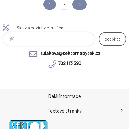
1
8
Dodáváno v demontu
materiálu desek při rozkladu 1,8
Hmotnost: 20.6kg
cm Kulatý Praktický Rozkládací
Dodáván s 3× středovými
deskami Rozklad s jednou
Slevy a novinky e-mailem
deskou: 150 cm Rozklad se
dvěma deskami: 200 cm
odebírat
Rozklad
sulakova@sektornabytek.cz
702 113 390
Další informace
Textové stránky