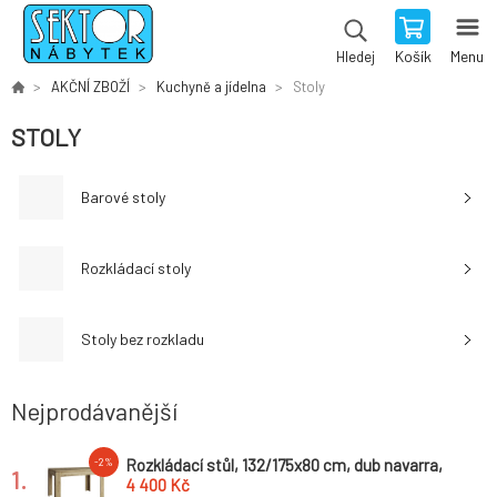
Košík
Menu
Hledej
AKČNÍ ZBOŽÍ
Kuchyně a jídelna
Stoly
STOLY
Barové stoly
Rozkládací stoly
Stoly bez rozkladu
Nejprodávanější
Rozkládací stůl, 132/175x80 cm, dub navarra,
-2%
1.
DORSI
4 400 Kč