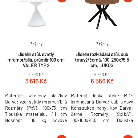
2 týdny
2 týdny
Jídelní stůl, světlý
Jídelní rozkládací stůl, dub
mramor/bílá, průměr 100 cm,
tmavý/černá, 100-250x75,5
VALER TYP 2
cm, LUKOS
3 690 Kč
6 690 Kč
3 616 Kč
6 556 Kč
Materiál: kamenný plát/kov
Materiál deska stolu: MDF
Barva: vzor světlý mramor/bílá
laminovaná Barva: dub tmavý
Rozměry (PxV): 100x75 cm
Konstrukce nohy: kov Barva:
Tloušťka materiálu: 1,1 cm
černá Rozměry (ŠxHxV):
Nosnost: 110 kg Kovová
100x100x75,5 cm Tloušťka
podstava Průměr podstavy: 57
materiálu vrchní desky: 3,6 cm
cm Moderní design Kulatý tvar
Tloušťka materiálu desek při