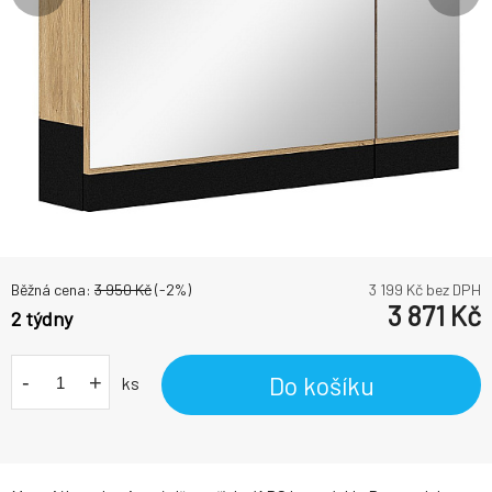
Běžná cena:
3 950
Kč
(-
2
%)
3 199
Kč bez DPH
3 871
Kč
2 týdny
-
+
Do košíku
ks