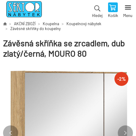
Košík
Menu
Hledej
AKČNÍ ZBOŽÍ
Koupelna
Koupelnový nábytek
Závěsné skříňky do koupelny
Závěsná skříňka se zrcadlem, dub
zlatý/černá, MOURO 80
-
2
%