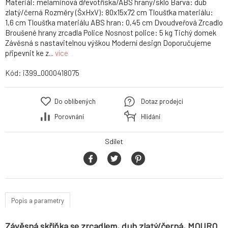
Materiál: melaminová dřevotříska/ABS hrany/sklo Barva: dub
zlatý/černá Rozměry (ŠxHxV): 80x15x72 cm Tloušťka materiálu:
1,6 cm Tloušťka materiálu ABS hran: 0,45 cm Dvoudveřová Zrcadlo
Broušené hrany zrcadla Police Nosnost police: 5 kg Tichý domek
Závěsná s nastavitelnou výškou Moderní design Doporučujeme
připevnit ke z...
více
Kód:
i399_0000418075
Do oblíbených
Dotaz prodejci
Porovnání
Hlídání
Sdílet
Popis a parametry
Závěsná skříňka se zrcadlem, dub zlatý/černá, MOURO