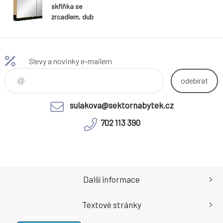
skříňka se
zrcadlem, dub
zlatý/černá,
MOURO 80
Slevy a novinky e-mailem
odebírat
sulakova@sektornabytek.cz
702 113 390
Další informace
Textové stránky