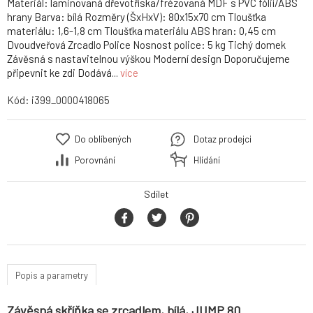
Materiál: laminovaná dřevotříska/frézovaná MDF s PVC fólií/ABS
hrany Barva: bílá Rozměry (ŠxHxV): 80x15x70 cm Tloušťka
materiálu: 1,6-1,8 cm Tloušťka materiálu ABS hran: 0,45 cm
Dvoudveřová Zrcadlo Police Nosnost police: 5 kg Tichý domek
Závěsná s nastavitelnou výškou Moderní design Doporučujeme
připevnit ke zdi Dodává...
více
Kód:
i399_0000418065
Do oblíbených
Dotaz prodejci
Porovnání
Hlídání
Sdílet
Popis a parametry
Závěsná skříňka se zrcadlem, bílá, JUMP 80