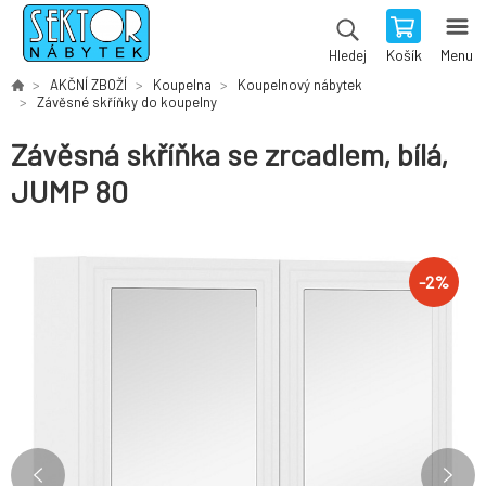
Košík
Menu
Hledej
AKČNÍ ZBOŽÍ
Koupelna
Koupelnový nábytek
Závěsné skříňky do koupelny
Závěsná skříňka se zrcadlem, bílá,
JUMP 80
-
2
%