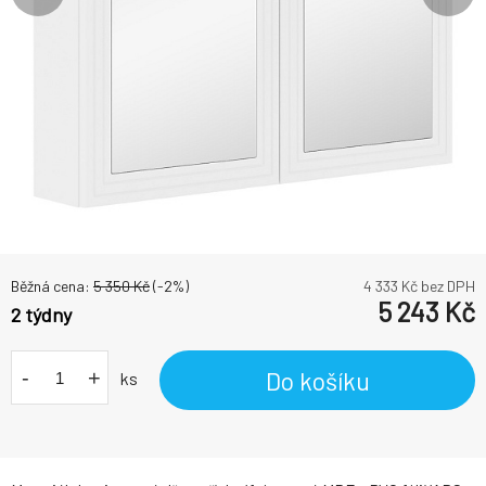
Běžná cena:
5 350
Kč
(-
2
%)
4 333
Kč bez DPH
5 243
Kč
2 týdny
-
+
Do košíku
ks