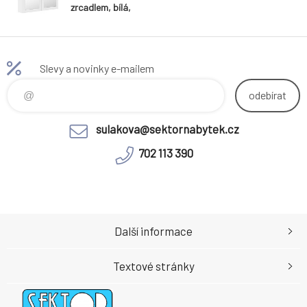
zrcadlem, bílá,
JUMP 80
Slevy a novinky e-mailem
odebírat
sulakova@sektornabytek.cz
702 113 390
Další informace
Textové stránky