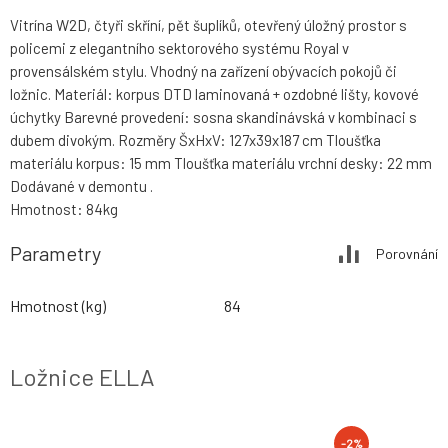
Vitrína W2D, čtyři skříní, pět šuplíků, otevřený úložný prostor s
policemi z elegantního sektorového systému Royal v
provensálském stylu. Vhodný na zařízení obývacích pokojů či
ložnic. Materiál: korpus DTD laminovaná + ozdobné lišty, kovové
úchytky Barevné provedení: sosna skandinávská v kombinaci s
dubem divokým. Rozměry ŠxHxV: 127x39x187 cm Tloušťka
materiálu korpus: 15 mm Tloušťka materiálu vrchní desky: 22 mm
Dodávané v demontu .
Hmotnost: 84kg
Parametry
Porovnání
Hmotnost (kg)
84
Ložnice ELLA
-2%