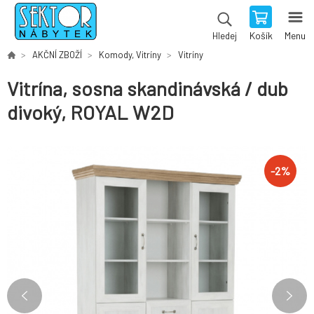
Košík
Menu
Hledej
AKČNÍ ZBOŽÍ
Komody, Vitríny
Vitríny
Vitrína, sosna skandinávská / dub
divoký, ROYAL W2D
-
2
%