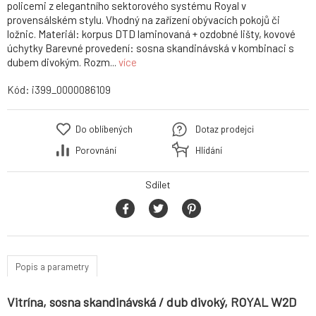
policemi z elegantního sektorového systému Royal v
provensálském stylu. Vhodný na zařízení obývacích pokojů či
ložnic. Materiál: korpus DTD laminovaná + ozdobné lišty, kovové
úchytky Barevné provedení: sosna skandinávská v kombinaci s
dubem divokým. Rozm...
více
Kód:
i399_0000086109
Do oblíbených
Dotaz prodejci
Porovnání
Hlídání
Sdílet
Popis a parametry
Vitrína, sosna skandinávská / dub divoký, ROYAL W2D