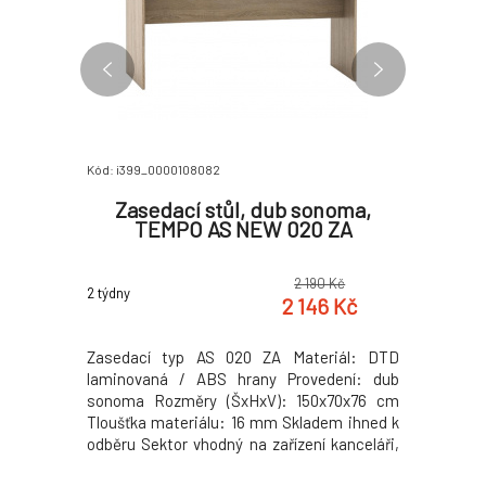
Kód: i399_0000108082
Kód: i399_0
BONY TYP
Zasedací stůl, dub sonoma,
Vyso
TEMPO AS NEW 020 ZA
 Kč
2 190 Kč
2 týdny
2 týdny
 Kč
2 146 Kč
ONY TYP 1.
Zasedací typ AS 020 ZA Materiál: DTD
Vysoký re
t v pračce
laminovaná / ABS hrany Provedení: dub
laminov
t Nesušit v
sonoma Rozměry (ŠxHxV): 150x70x76 cm
Rozměry (
Tloušťka materiálu: 16 mm Skladem ihned k
materiálu
odběru Sektor vhodný na zařízení kanceláři,
slovensk
pracoven, školních učeben nebo zasedacích
Hmotnost: