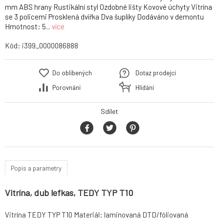
mm ABS hrany Rustikální styl Ozdobné lišty Kovové úchyty Vitrína
se 3 policemi Prosklená dvířka Dva šuplíky Dodáváno v demontu
Hmotnost: 5...
více
Kód:
i399_0000086888
Do oblíbených
Dotaz prodejci
Porovnání
Hlídání
Sdílet
Popis a parametry
Vitrína, dub lefkas, TEDY TYP T10
Vitrína TEDY TYP T10 Materiál: laminovaná DTD/fóliovaná