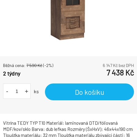
Běžná cena:
7 590
Kč
(-
2
%)
6 147
Kč bez DPH
7 438
Kč
2 týdny
-
+
Do košíku
ks
Vitrína TEDY TYP T10 Materiál: laminovaná DTD/fóliovaná
MDF/kov/sklo Barva: dub lefkas Rozměry (ŠxHxV): 46x44x190 cm
Tloušťka materiálu: 32 mm Tloušťka materiálu zbývající části: 16