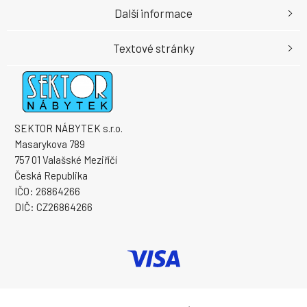
Další informace
Textové stránky
SEKTOR NÁBYTEK s.r.o.
Masarykova 789
757 01 Valašské Meziříčí
Česká Republika
IČO: 26864266
DIČ: CZ26864266