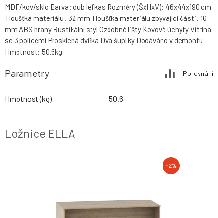
MDF/kov/sklo Barva: dub lefkas Rozměry (ŠxHxV): 46x44x190 cm
Tloušťka materiálu: 32 mm Tloušťka materiálu zbývající části: 16
mm ABS hrany Rustikální styl Ozdobné lišty Kovové úchyty Vitrína
se 3 policemi Prosklená dvířka Dva šuplíky Dodáváno v demontu
Hmotnost: 50.6kg
Parametry
Porovnání
Hmotnost (kg)
50.6
Ložnice ELLA
-2%
-2%