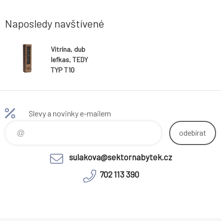
místností Dodávané v demontu Hmotnost:
31kg
Naposledy navštívené
Vitrína, dub
lefkas, TEDY
TYP T10
Slevy a novinky e-mailem
odebírat
sulakova@sektornabytek.cz
702 113 390