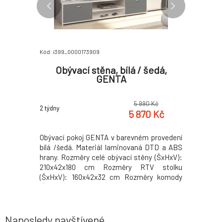
Kód: i399_0000173909
Kód: i399_0
, dub
Obývací stěna, bílá / šedá,
Vit
YP 06
GENTA
sonoma
0 Kč
5 990 Kč
2 týdny
2 týdny
9 Kč
5 870 Kč
MA TYP 06
Obývací pokoj GENTA v barevném provedení
Vitrína 1
isan/bílá
bílá /šedá. Materiál laminovaná DTD a ABS
laminovan
 Rozměry
hrany. Rozměry celé obývací stěny (ŠxHxV):
Rozměry 
Tloušťka
210x42x180 cm Rozměry RTV stolku
materiálu
v demontu
(ŠxHxV): 160x42x32 cm Rozměry komody
vrchní de
(ŠxHxV): 50x32x70 cm Rozměry závěsné
demontu. 
vitríny (ŠxHxV): 50x22x67,5 cm Rozměry
police (ŠxHxV): 60x18x20 cm Tloušťka
materiálu: 16 mm Dodávané v dem
Naposledy navštívené