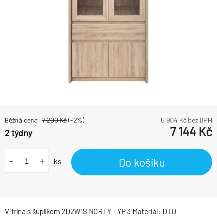
Běžná cena:
7 290
Kč
(-
2
%)
5 904
Kč bez DPH
7 144
Kč
2 týdny
-
+
Do košíku
ks
Vitrína s šuplíkem 2D2W1S NORTY TYP 3 Materiál: DTD