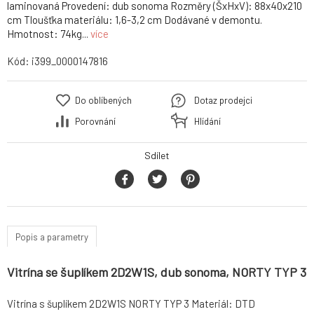
laminovaná Provedení: dub sonoma Rozměry (ŠxHxV): 88x40x210
cm Tloušťka materiálu: 1,6-3,2 cm Dodávané v demontu.
Hmotnost: 74kg...
více
Kód:
i399_0000147816
Do oblíbených
Dotaz prodejci
Porovnání
Hlídání
Sdílet
Popis a parametry
Vitrína se šuplíkem 2D2W1S, dub sonoma, NORTY TYP 3
Vitrína s šuplíkem 2D2W1S NORTY TYP 3 Materiál: DTD