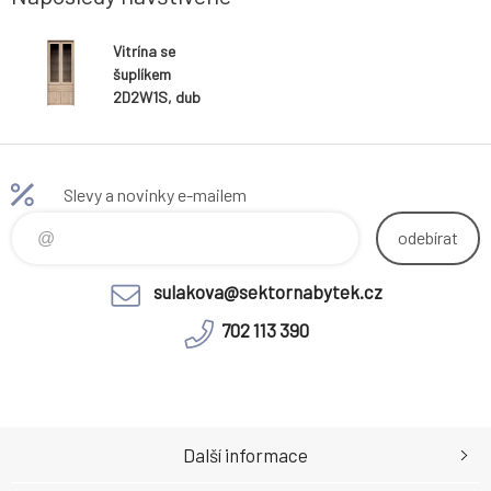
Vitrína se
šuplíkem
2D2W1S, dub
sonoma,
NORTY TYP 3
Slevy a novinky e-mailem
odebírat
sulakova@sektornabytek.cz
702 113 390
Další informace