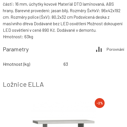
části: 16 mm, úchytky kovové Materiál DTD laminovaná, ABS
hrany, Barevné provedení: jasan bílý, Rozměry ŠxHxV: 96x42x192
cm. Rozměry police (ŠxV): 80,2x32 cm Podsvícená deska z
masivního dřeva Dodávané bez LED osvětlení Možnost dokoupení
LED osvětlení v ceně 890 Kč. Dodávané v demontu.
Hmotnost: 63kg
Parametry
Porovnání
Hmotnost (kg)
63
Ložnice ELLA
-2%
-2%