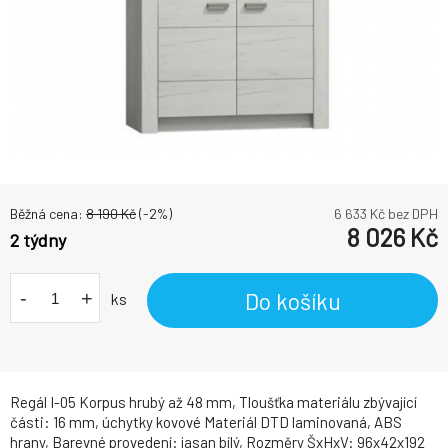
Běžná cena:
8 190
Kč
(-
2
%)
6 633
Kč bez DPH
8 026
Kč
2 týdny
-
+
Do košíku
ks
Regál I-05 Korpus hrubý až 48 mm, Tloušťka materiálu zbývající
části: 16 mm, úchytky kovové Materiál DTD laminovaná, ABS
hrany, Barevné provedení: jasan bílý, Rozměry ŠxHxV: 96x42x192