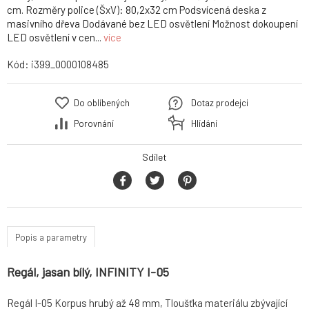
cm. Rozměry police (ŠxV): 80,2x32 cm Podsvícená deska z
masivního dřeva Dodávané bez LED osvětlení Možnost dokoupení
LED osvětlení v cen...
více
Kód:
i399_0000108485
Do oblíbených
Dotaz prodejci
Porovnání
Hlídání
Sdílet
Popis a parametry
Regál, jasan bílý, INFINITY I-05
Regál I-05 Korpus hrubý až 48 mm, Tloušťka materiálu zbývající