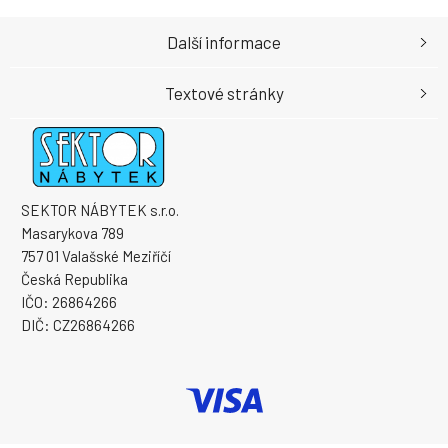
Další informace
Textové stránky
SEKTOR NÁBYTEK s.r.o.
Masarykova 789
757 01 Valašské Meziříčí
Česká Republika
IČO: 26864266
DIČ: CZ26864266