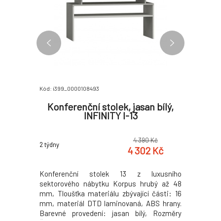
Kód: i399_0000108493
Kód: i399_0
n bílý,
Konferenční stolek, jasan bílý,
Roho
INFINITY I-13
0 Kč
4 390 Kč
2 týdny
2 týdny
6 Kč
4 302 Kč
ktorového
Konferenční stolek 13 z luxusního
Rohová sk
, tloušťka
sektorového nábytku Korpus hrubý až 48
48 mm, Tl
m, úchytky
mm, Tloušťka materiálu zbývající části: 16
16 mm, ú
ABS hrany,
mm, materiál DTD laminovaná, ABS hrany.
laminovan
ý Rozměry
Barevné provedení: jasan bílý, Rozměry
jasan bíl