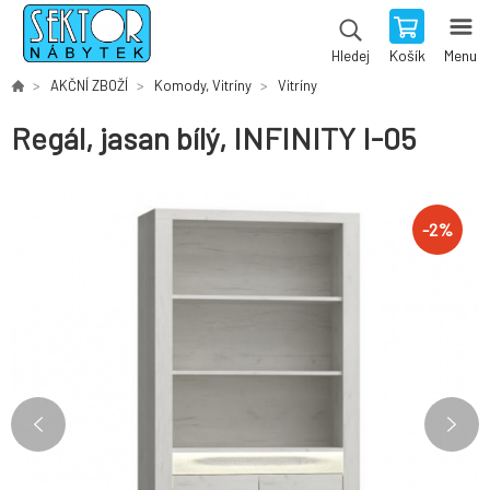
Košík
Menu
Hledej
AKČNÍ ZBOŽÍ
Komody, Vitríny
Vitríny
Regál, jasan bílý, INFINITY I-05
-
2
%