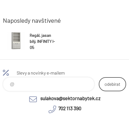
dokoupení
ŠxHxV: 120x60x60 cm. Dodávané v demontu.
42x192 
Dodávané v
Hmotnost: 35kg
Hmotnost:
Naposledy navštívené
Regál, jasan
bílý, INFINITY I-
05
Slevy a novinky e-mailem
odebírat
sulakova@sektornabytek.cz
702 113 390