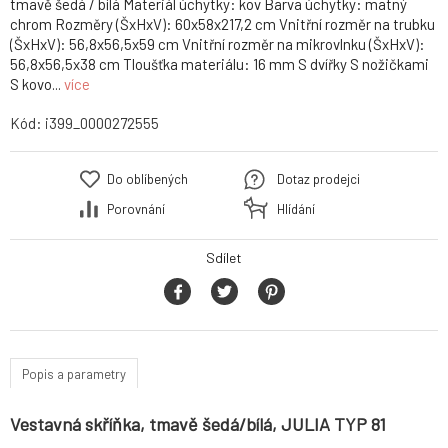
tmavě šedá / bílá Materiál úchytky: kov Barva úchytky: matný
chrom Rozměry (ŠxHxV): 60x58x217,2 cm Vnitřní rozměr na trubku
(ŠxHxV): 56,8x56,5x59 cm Vnitřní rozměr na mikrovlnku (ŠxHxV):
56,8x56,5x38 cm Tloušťka materiálu: 16 mm S dvířky S nožičkami
S kovo...
více
Kód:
i399_0000272555
Do oblíbených
Dotaz prodejci
Porovnání
Hlídání
Sdílet
Popis a parametry
Vestavná skříňka, tmavě šedá/bílá, JULIA TYP 81