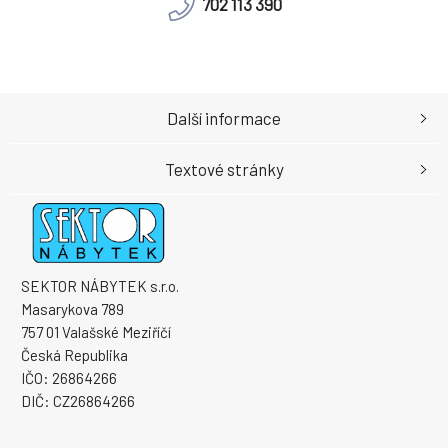
702 113 390
Další informace
Textové stránky
SEKTOR NÁBYTEK s.r.o.
Masarykova 789
757 01 Valašské Meziříčí
Česká Republika
IČO: 26864266
DIČ: CZ26864266