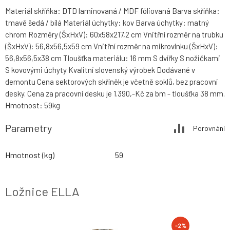
Materiál skříňka: DTD laminovaná / MDF fóliovaná Barva skříňka:
tmavě šedá / bílá Materiál úchytky: kov Barva úchytky: matný
chrom Rozměry (ŠxHxV): 60x58x217,2 cm Vnitřní rozměr na trubku
(ŠxHxV): 56,8x56,5x59 cm Vnitřní rozměr na mikrovlnku (ŠxHxV):
56,8x56,5x38 cm Tloušťka materiálu: 16 mm S dvířky S nožičkami
S kovovými úchyty Kvalitní slovenský výrobek Dodávané v
demontu Cena sektorových skříněk je včetně soklů, bez pracovní
desky. Cena za pracovní desku je 1.390,-Kč za bm - tloušťka 38 mm.
Hmotnost: 59kg
Parametry
Porovnání
Hmotnost (kg)
59
Ložnice ELLA
-2%
-2%