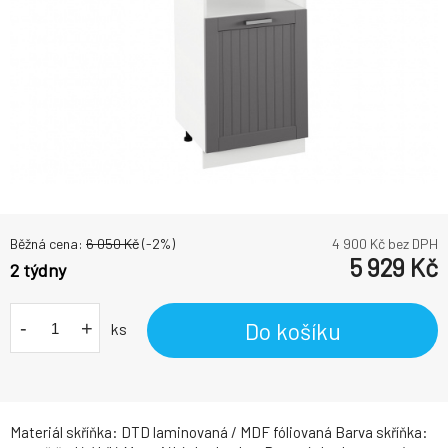
Běžná cena:
6 050
Kč
(-
2
%)
4 900
Kč bez DPH
5 929
Kč
2 týdny
-
+
Do košíku
ks
Materiál skříňka: DTD laminovaná / MDF fóliovaná Barva skříňka: