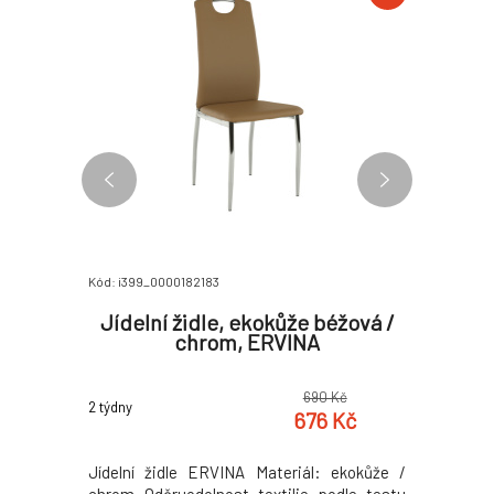
Kód: i399_0000182183
Kód: i399_0
vě šedá,
Jídelní židle, ekokůže béžová /
Spodní 
chrom, ERVINA
šed
0 Kč
690 Kč
2 týdny
2 týdny
2 Kč
676 Kč
aná Barva
Jídelní židle ERVINA Materiál: ekokůže /
Materiál