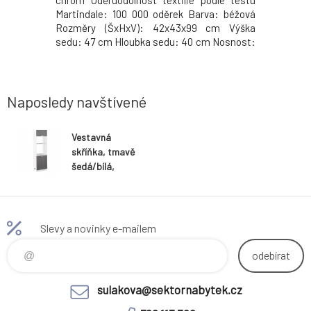
hytky: kov
chrom Oděruodolnost textilie podle testu
fóliovaná
m Rozměry
Martindale: 100 000 oděrek Barva: béžová
Materiál 
materiálu:
Rozměry (ŠxHxV): 42x43x99 cm Výška
chrom Ro
Kvalitní
sedu: 47 cm Hloubka sedu: 40 cm Nosnost:
Rozměry 
v demontu
110 kg Dodávané v demontu. Hmotnost:
Tloušťka 
tně soklů,
4.75kg
kovovou úc
ovní desku
Dodávané
skříněk je
Naposledy navštívené
Vestavná
skříňka, tmavě
šedá/bílá,
JULIA TYP 81
Slevy a novinky e-mailem
odebírat
sulakova@sektornabytek.cz