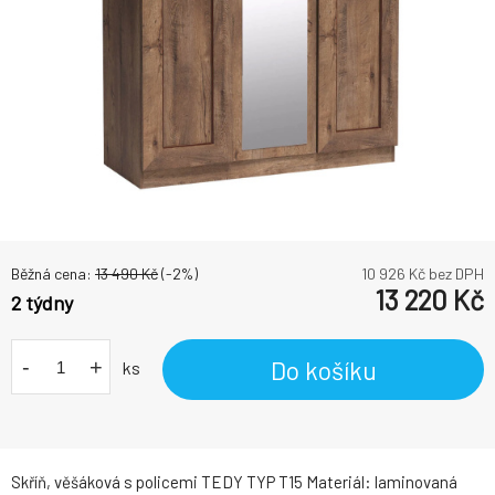
Běžná cena:
13 490
Kč
(-
2
%)
10 926
Kč bez DPH
13 220
Kč
2 týdny
-
+
Do košíku
ks
Skříň, věšáková s policemi TEDY TYP T15 Materiál: laminovaná