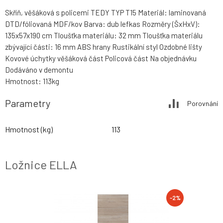
Skříň, věšáková s policemi TEDY TYP T15 Materiál: laminovaná
DTD/fóliovaná MDF/kov Barva: dub lefkas Rozměry (ŠxHxV):
135x57x190 cm Tloušťka materiálu: 32 mm Tloušťka materiálu
zbývající části: 16 mm ABS hrany Rustikální styl Ozdobné lišty
Kovové úchytky věšáková část Policová část Na objednávku
Dodáváno v demontu
Hmotnost: 113kg
Parametry
Porovnání
Hmotnost (kg)
113
Ložnice ELLA
-2%
-2%