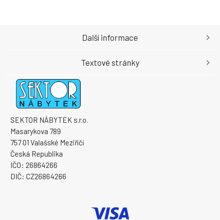
Další informace
Textové stránky
SEKTOR NÁBYTEK s.r.o.
Masarykova 789
757 01 Valašské Meziříčí
Česká Republika
IČO: 26864266
DIČ: CZ26864266