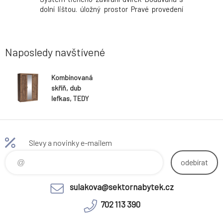
 Rustikální
dolní lištou. úložný prostor Pravé provedení
materiálu
ytky Jeden
moderní design Dodávané v demontu.
Rustikální
-10 týdnů
Možnost dokoupit dřez LAY ON. Možnost
Jedna p
44.8kg
dokoupit pracovní desku 38 mm v ceně 1.790
Hmotnost:
Kč / bm. Hmo
Naposledy navštívené
Kombinovaná
skříň, dub
lefkas, TEDY
TYP T15
Slevy a novinky e-mailem
odebírat
sulakova@sektornabytek.cz
702 113 390