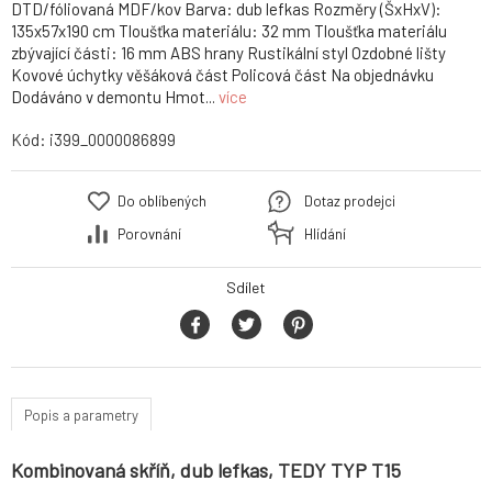
DTD/fóliovaná MDF/kov Barva: dub lefkas Rozměry (ŠxHxV):
135x57x190 cm Tloušťka materiálu: 32 mm Tloušťka materiálu
zbývající části: 16 mm ABS hrany Rustikální styl Ozdobné lišty
Kovové úchytky věšáková část Policová část Na objednávku
Dodáváno v demontu Hmot...
více
Kód:
i399_0000086899
Do oblíbených
Dotaz prodejci
Porovnání
Hlídání
Sdílet
Popis a parametry
Kombinovaná skříň, dub lefkas, TEDY TYP T15