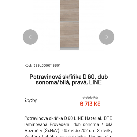
Kód: i399_0000119801
Kód: i399_
 TYP T19
Potravinová skříňka D 60, dub
Konfer
sonoma/bílá, pravá, LINE
0 Kč
6 850 Kč
2 týdny
2 týdny
4 Kč
6 713 Kč
laminovaná
Potravinová skříňka D 60 LINE Materiál: DTD
Konferenč
dub lefkas
laminovaná Provedení: dub sonoma / bílá
laminovan
 Tloušťka
Rozměry (ŠxHxV): 60x54,5x202 cm S dvířky
dub lefka
materiálu
Systém tichého zavírání dvířek Dodávaná s
Tloušťka