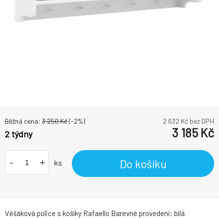
Běžná cena:
3 250
Kč
(-
2
%)
2 632
Kč bez DPH
3 185
Kč
2 týdny
-
+
Do košíku
ks
Věšáková police s košíky Rafaello Barevné provedení: bílá