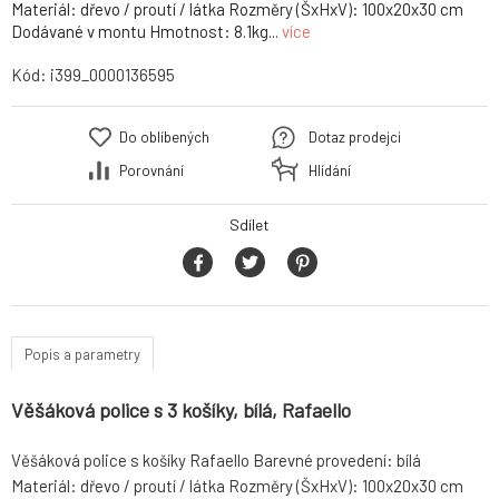
Materiál: dřevo / proutí / látka Rozměry (ŠxHxV): 100x20x30 cm
Dodávané v montu Hmotnost: 8.1kg...
více
Kód:
i399_0000136595
Do oblíbených
Dotaz prodejci
Porovnání
Hlídání
Sdílet
Popis a parametry
Věšáková police s 3 košíky, bílá, Rafaello
Věšáková police s košíky Rafaello Barevné provedení: bílá
Materiál: dřevo / proutí / látka Rozměry (ŠxHxV): 100x20x30 cm