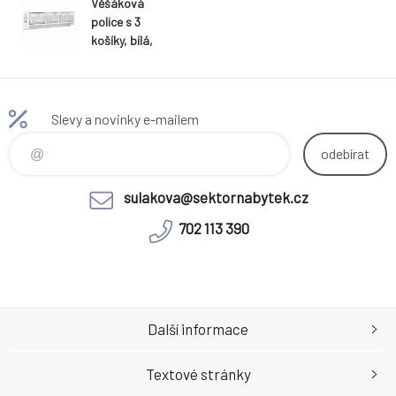
Věšáková
police s 3
košíky, bílá,
Rafaello
Slevy a novinky e-mailem
odebírat
sulakova@sektornabytek.cz
702 113 390
Další informace
Textové stránky