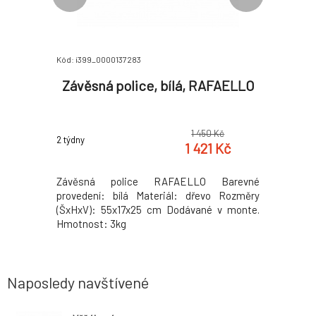
Kód: i399_0000137283
Kód: i399_0
suvka,
Závěsná police, bílá, RAFAELLO
Lavice 
E 2
0 Kč
1 450 Kč
2 týdny
2 týdny
6 Kč
1 421 Kč
 funkční
Závěsná police RAFAELLO Barevné
lavice BL
 materiál:
provedení: bílá Materiál: dřevo Rozměry
látka ba
ení: tmavě
(ŠxHxV): 55x17x25 cm Dodávané v monte.
(ŠxHxV)
Hmotnost:
Hmotnost: 3kg
demontu. 
Naposledy navštívené