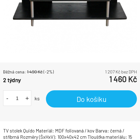
Běžná cena:
1 490
Kč
(-
2
%)
1 207
Kč bez DPH
1 460
Kč
2 týdny
-
+
Do košíku
ks
TV stolek Quido Materiál: MDF foliovaná / kov Barva: černá /
stříbrná Rozměry (ŠxHxV): 100x40x42 cm Tloušťka materiálu: 15