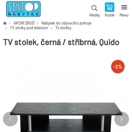
Košík
Menu
Hledej
AKČNÍ ZBOŽÍ
Nábytek do obývacího pokoje
TV stolky pod televizor
Tv stolíky
TV stolek, černá / stříbrná, Quido
-
2
%