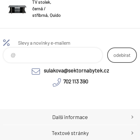
TV stolek,
černá /
stříbrná, Quido
Slevy a novinky e-mailem
odebírat
sulakova@sektornabytek.cz
702 113 390
Další informace
Textové stránky