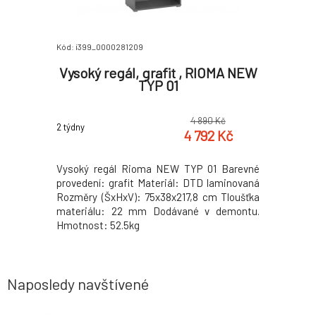
Kód: i399_0000281209
Kód: i399_
IOMA NEW
Vysoký regál, grafit , RIOMA NEW
Skláda
TYP 01
0 Kč
4 890 Kč
2 týdny
2 týdny
2 Kč
4 792 Kč
1 Barevné
Vysoký regál Rioma NEW TYP 01 Barevné
Materiál
laminovaná
provedení: grafit Materiál: DTD laminovaná
(ŠxHxV): 
m Tloušťka
Rozměry (ŠxHxV): 75x38x217,8 cm Tloušťka
kg tři po
 demontu.
materiálu: 22 mm Dodávané v demontu.
mnoho mís
Hmotnost: 52.5kg
ručního z
interiéru
Hmotnost:
Naposledy navštívené