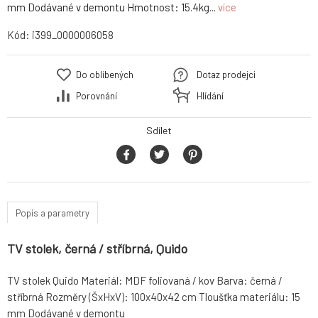
mm Dodávané v demontu Hmotnost: 15.4kg...
více
Kód:
i399_0000006058
Do oblíbených
Dotaz prodejci
Porovnání
Hlídání
Sdílet
Popis a parametry
TV stolek, černá / stříbrná, Quido
TV stolek Quido Materiál: MDF foliovaná / kov Barva: černá /
stříbrná Rozměry (ŠxHxV): 100x40x42 cm Tloušťka materiálu: 15
mm Dodávané v demontu