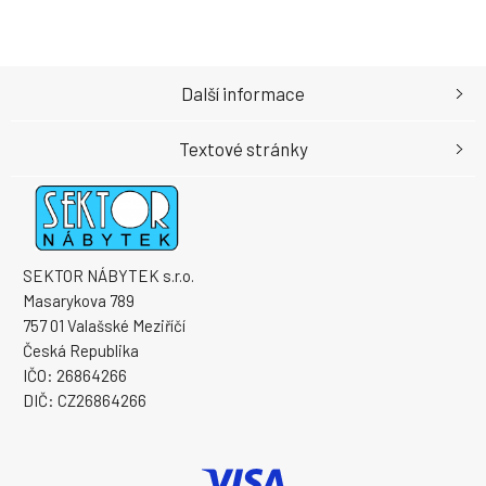
Další informace
Textové stránky
SEKTOR NÁBYTEK s.r.o.
Masarykova 789
757 01 Valašské Meziříčí
Česká Republika
IČO: 26864266
DIČ: CZ26864266