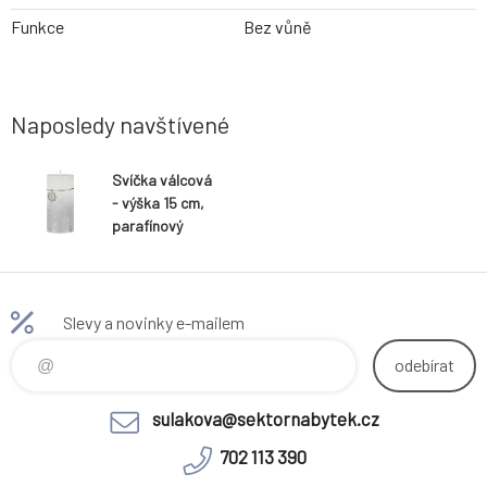
Funkce
Bez vůně
Naposledy navštívené
Svíčka válcová
- výška 15 cm,
parafínový
vosk, stříbrná
Slevy a novinky e-mailem
odebírat
sulakova@sektornabytek.cz
702 113 390