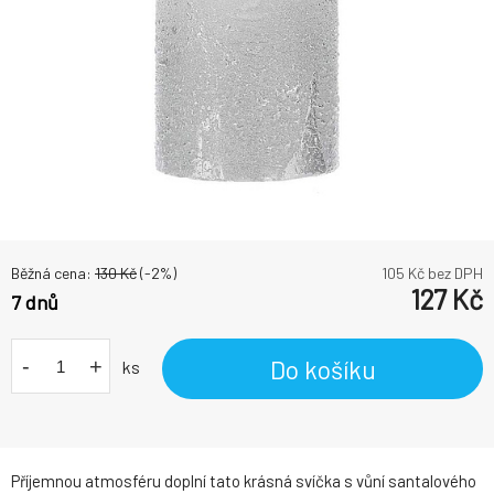
Běžná cena:
130
Kč
(-
2
%)
105
Kč bez DPH
127
Kč
7 dnů
-
+
Do košíku
ks
Příjemnou atmosféru doplní tato krásná svíčka s vůní santalového