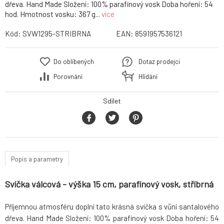
dřeva. Hand Made Složení: 100% parafínový vosk Doba hoření: 54
hod. Hmotnost vosku: 367 g...
více
Kód:
SVW1295-STRIBRNA
EAN:
8591957536121
Do oblíbených
Dotaz prodejci
Porovnání
Hlídání
Sdílet
Popis a parametry
Svíčka válcová - výška 15 cm, parafínový vosk, stříbrná
Příjemnou atmosféru doplní tato krásná svíčka s vůní santalového
dřeva. Hand Made Složení: 100% parafínový vosk Doba hoření: 54