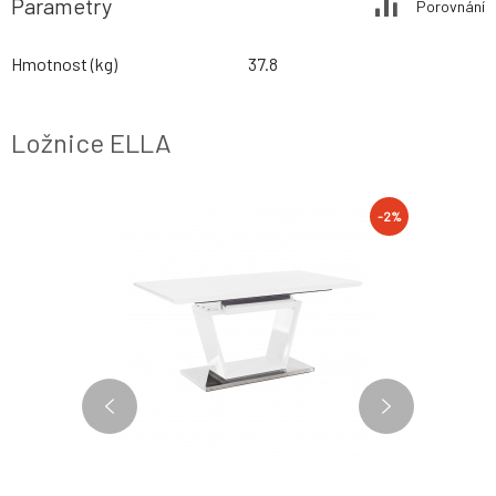
Parametry
Porovnání
Hmotnost (kg)
37.8
Ložnice ELLA
-2%
-2%