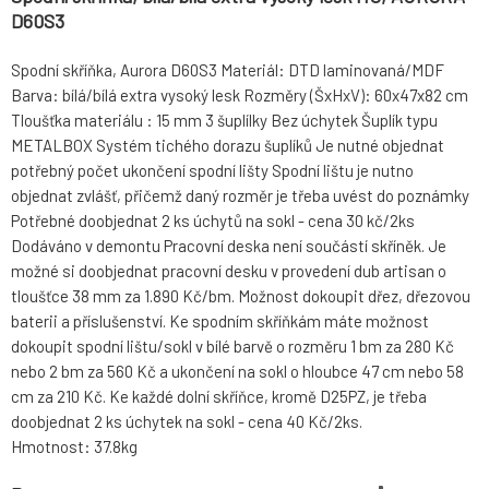
D60S3
Spodní skříňka, Aurora D60S3 Materiál: DTD laminovaná/MDF
Barva: bílá/bílá extra vysoký lesk Rozměry (ŠxHxV): 60x47x82 cm
Tloušťka materiálu : 15 mm 3 šuplílky Bez úchytek Šuplík typu
METALBOX Systém tichého dorazu šuplíků Je nutné objednat
potřebný počet ukončení spodní lišty Spodní lištu je nutno
objednat zvlášť, přičemž daný rozměr je třeba uvést do poznámky
Potřebné doobjednat 2 ks úchytů na sokl - cena 30 kč/2ks
Dodáváno v demontu Pracovní deska není součástí skříněk. Je
možné si doobjednat pracovní desku v provedení dub artisan o
tloušťce 38 mm za 1.890 Kč/bm. Možnost dokoupit dřez, dřezovou
baterii a příslušenství. Ke spodním skříňkám máte možnost
dokoupit spodní lištu/sokl v bílé barvě o rozměru 1 bm za 280 Kč
nebo 2 bm za 560 Kč a ukončení na sokl o hloubce 47 cm nebo 58
cm za 210 Kč. Ke každé dolní skříňce, kromě D25PZ, je třeba
doobjednat 2 ks úchytek na sokl - cena 40 Kč/2ks.
Hmotnost: 37.8kg