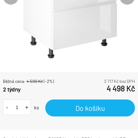
Běžná cena:
4 590
Kč
(-
2
%)
3 717
Kč bez DPH
4 498
Kč
2 týdny
-
+
Do košíku
ks