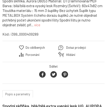
Spodní skříňka, Aurora D60S3 Materiál: DTD laminovaná/MDF
Barva: bílá/bílá extra vysoký lesk Rozměry (ŠxHxV): 60x47x82 cm
Tloušťka materiálu : 15 mm 3 šuplílky Bez úchytek Šuplík typu
METALBOX Systém tichého dorazu šuplíků Je nutné objednat
potřebný počet ukončení spodní lišty Spodní lištu je nutno
objednat zvlášť, při...
více
Kód:
i399_0000409289
Do oblíbených
Dotaz prodejci
Porovnání
Hlídání
Sdílet
Popis a parametry
Spodní skříňka, bílá/bílá extra vysoký lesk HG, AURORA