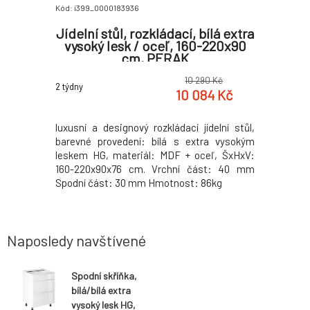
Kód: i399_0000183936
Kód: i399_0
 / bílá
Jídelní stůl, rozkládací, bílá extra
Spodní 
, AURORA
vysoký lesk / oceľ, 160-220x90
extra 
cm, PERAK
0 Kč
10 290 Kč
2 týdny
2 týdny
8 Kč
10 084 Kč
 Provedení:
luxusní a designový rozkládací jídelní stůl,
Spodní r
 bílá extra
barevné provedení: bílá s extra vysokým
Provedení:
x58x212 cm
leskem HG, materiál: MDF + oceľ, ŠxHxV:
bílá extra
ém tichého
160-220x90x76 cm. Vrchní část: 40 mm
90x79 / 9
ní součástí
Spodní část: 30 mm Hmotnost: 86kg
Pracovní 
t pracovní
možné si
tloušťce 38
provedení
upit dře
1.890 Kč
Naposledy navštívené
dřezovou b
Spodní skříňka,
bílá/bílá extra
vysoký lesk HG,