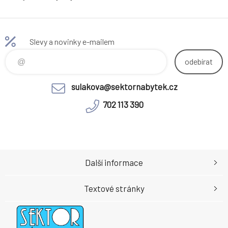
AURORA D60S3
Slevy a novinky e-mailem
odebírat
sulakova@sektornabytek.cz
702 113 390
Další informace
Textové stránky