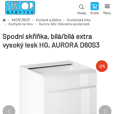
Košík
Menu
Hledej
AKČNÍ ZBOŽÍ
Kuchyně a jídelna
Kuchyňské linky
Kuchyně na míru
Aurora, bílá / bílá extra vysoký lesk
Spodní skříňka, bílá/bílá extra
vysoký lesk HG, AURORA D60S3
-
2
%